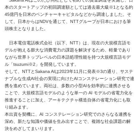
Sakana AIはこのたび同社として初めての資金調達を実施し、日
本のスタートアップの初回調達額としては過去最大級※1となる約
45億円を日米のベンチャーキャピタルなどから調達しました。そ
して、日本からはNDVを通じて、NTTグループが日本における筆
頭株主となりました。
日本電信電話株式会社（以下、NTT）は、現在の大規模言語モ
デルが抱える膨大な消費電力の課題を解決するため、軽量であり
ながら世界トップレベルの日本語処理性能を持つ大規模言語モデ
ル「tsuzumi※2」を開発しています。
そして、NTTとSakana AIは2023年11月に発表※3の通り、サステ
ナブルな生成AI社会の実現に向けたAIコンステレーション研究で連
携を進めています。両社は、多数の小型AIを効率的に連携させる
ことで、大規模言語モデルのような単一の AI モデルの省電力化を
推進することに加え、アーキテクチャ構造自体の省電力化にも取
り組みます。
本出資を契機に、AI コンステレーション研究でのさらなる連携を
深め、新たな知識や価値を生み出すことで、複雑な社会課題の解
決をめざしてまいります。