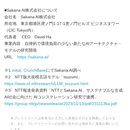
■Sakana AI株式会社について
会社名 Sakana AI株式会社
所在地 東京都港区虎ノ門1-17-1虎ノ門ヒルズ ビジネスタワー
（CIC Tokyo内）​
代表者 CEO David Ha
事業内容 自律的で環境負荷の少ない新たなAIアーキテクチャ・
モデルの研究開発​
URL
https://sakana.ai/
※1
initial, CrunchBase
にてSakana AI調べ
※2 NTT版大規模言語モデル「tsuzumi」
https://www.rd.ntt/research/LLM_tsuzumi.html
※3 NTT報道発表資料「NTTとSakana AI、サステナブルな生成
AI社会に向けた AIコンステレーション研究で連携」
https://group.ntt/jp/newsrelease/2023/11/13/pdf/231113ba.pdf
本プレスリリースは発表元が入力した原稿をそのまま掲載しておりま
す。また、プレスリリースへのお問い合わせは発表元に直接お願いいた
します。