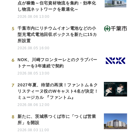
点が稼働～住宅資材物流を集約・効率化
し物流ネットワークを最適化～
2026.08.06 13:00
5
千葉市内にリチウムイオン電池などの小
型充電式電池回収ボックスを新たに15カ
所設置
2026.08.05 16:00
6
NOK、川崎フロンターレとのクラブパー
トナーを3年連続で契約
2026.08.05 13:00
7
2027年夏、待望の再演！ファントム＆ク
リスティーヌ役のWキャスト4名が決定！
ミュージカル 『ファントム』
2026.08.06 12:00
8
新たに、茨城県つくば市に「つくば営業
所」を開設
2026.08.03 11:00