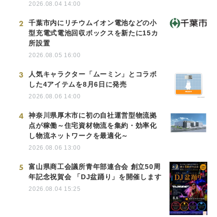
2026.08.04 14:00
2
千葉市内にリチウムイオン電池などの小
型充電式電池回収ボックスを新たに15カ
所設置
2026.08.05 16:00
3
人気キャラクター「ムーミン」とコラボ
した4アイテムを8月6日に発売
2026.08.06 14:00
4
神奈川県厚木市に初の自社運営型物流拠
点が稼働～住宅資材物流を集約・効率化
し物流ネットワークを最適化～
2026.08.06 13:00
5
富山県商工会議所青年部連合会 創立50周
年記念祝賀会 「DJ盆踊り」を開催します
2026.08.04 15:25