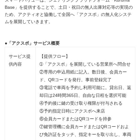
スマートバリューは、シェアリングプラットフォーム「Kuruma
Base」を提供することで、土日・祝日の無人出庫対応等の実現の
ため、アクティオと協働して全国へ「アクスポ」の無人化システ
ムを展開していきます。
●
「アクスポ」サービス概要
サービス提
【提供フロー】
供内容
➀「アクスポ」を展開している営業所へ問合せ
②専用の申込用紙に記入。数日後、会員カー
ド、QRコードを発行。事前登録完了
③電話で車両を予約し利用可能に。貸出日、返
却日は24時間365日、自由な日程を選択可能
④予約後に鍵の受け取り権限が付与される
⑤予約指定日時にアクスポへ来店
⑥会員カードまたはQRコードを持参
⑦鍵管理機に会員カードまたはQRコードおよ
び免許証をタッチ、指定キーを取り出し、車両