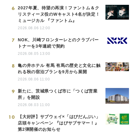
6
2027年夏、待望の再演！ファントム＆ク
リスティーヌ役のWキャスト4名が決定！
ミュージカル 『ファントム』
2026.08.06 12:00
7
NOK、川崎フロンターレとのクラブパー
トナーを3年連続で契約
2026.08.05 13:00
8
亀の井ホテル 有馬 有馬の歴史と文化に触
れる秋の宿泊プランを9月から展開
2026.08.06 11:00
9
新たに、茨城県つくば市に「つくば営業
所」を開設
2026.08.03 11:00
10
【大好評】サブウェイ×「はぴだんぶい」
店頭キャンペーン 『はぴサブサマー！』
第2弾開催のお知らせ