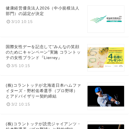
健康経営優良法人2026（中小規模法人
部門）の認定が決定
3/10 10:15
国際女性デーを記念して“みんなの笑顔
のためにキャンペーン”実施 コラントッ
テの女性ブランド『Lierrey』
3/5 10:15
(株)コラントッテが北海道日本ハムファ
イターズ・野村佑希選手（プロ野球）
とアドバイザリー契約締結
3/2 10:15
(株)コラントッテが読売ジャイアンツ・