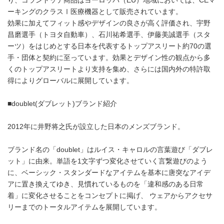
り、コラントッテ商品はヨーロッパ（EU）地域においては、CEマ
ーキングのクラスⅠ医療機器として販売されています。
効果に加えてフィット感やデザインの良さが高く評価され、宇野
昌磨選手（トヨタ自動車）、石川祐希選手、伊藤美誠選手（スタ
ーツ）をはじめとする日本を代表するトップアスリート約70の選
手・団体と契約に至っています。効果とデザイン性の観点から多
くのトップアスリートより支持を集め、さらには国内外の特許取
得によりグローバルに展開しています。
■doublet(ダブレット)ブランド紹介
2012年に井野将之氏が設立した日本のメンズブランド。
ブランド名の「doublet」はルイス・キャロルの言葉遊び「ダブレ
ット」に由来。単語を1文字ずつ変化させていく言繋遊びのよう
に、ベーシック・スタンダードなアイテムを基本に唐突なアイデ
アに置き換えてゆき、見慣れているものを「違和感のある日常
着」に変化させることをコンセプトに掲げ、 ウェアからアクセサ
リーまでのトータルアイテムを展開しています。