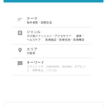

テーマ
海外展開・国際交流

ジャンル
その他ファッション・アクセサリー
、
健康・
ヘルスケア
、
医療施設・医療技術・医療機器

エリア
大阪府

キーワード
コラントッテ、colantotte、doublet、ダブレッ
ト、井野将之、パリコレ