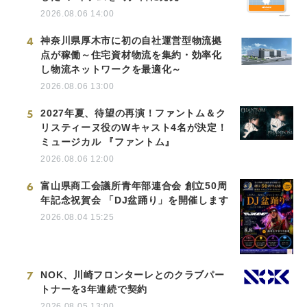
2026.08.06 14:00
4
神奈川県厚木市に初の自社運営型物流拠
点が稼働～住宅資材物流を集約・効率化
し物流ネットワークを最適化～
2026.08.06 13:00
5
2027年夏、待望の再演！ファントム＆ク
リスティーヌ役のWキャスト4名が決定！
ミュージカル 『ファントム』
2026.08.06 12:00
6
富山県商工会議所青年部連合会 創立50周
年記念祝賀会 「DJ盆踊り」を開催します
2026.08.04 15:25
7
NOK、川崎フロンターレとのクラブパー
トナーを3年連続で契約
2026.08.05 13:00