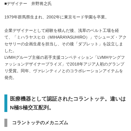
■デザイナー 井野将之氏
1979年群馬県生まれ、2002年に東京モード学園を卒業。
企業デザイナーとして経験を積んだ後、浅草のベルト工場を経
て、「ミハラヤスヒロ（MIHARAYASUHIRO）」でシューズ・アク
セサリーの企画生産を担当し、その後「ダブレット」を設立しま
した。
LVMHグループ主催の若手支援コンペティション「LVMHヤングフ
ァッションデザイナープライズ」で2018年アジア人初のグランプ
リ受賞。同年、ヴァレンティノとのコラボレーションアイテムを
発売。
医療機器として認証されたコラントッテ。違いは
N
極
S
極交互配列。
コラントッテのメカニズム