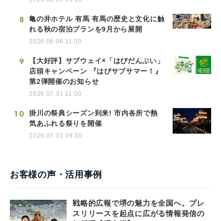
8
亀の井ホテル 有馬 有馬の歴史と文化に触
れる秋の宿泊プランを9月から展開
2026.08.06 11:00
9
【大好評】サブウェイ×「はぴだんぶい」
店頭キャンペーン 『はぴサブサマー！』
第2弾開催のお知らせ
2026.07.31 11:00
10
掛川の祭典シーズン到来! 市内各所で熱
気あふれる祭りを開催
2026.07.31 09:30
お客様の声・活用事例
戦略的広報で堺の魅力を全国へ。プレ
スリリースを起点に広がる情報発信の