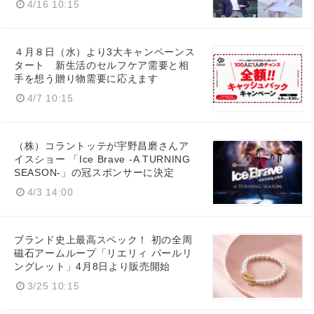
4/16 10:15
４月８日（水）より3大キャンペーンス
タート 新生活のセルフケア需要と相
手を想う贈り物需要に応えます
4/7 10:15
（株）コラントッテが宇野昌磨さんア
イスショー 「Ice Brave -A TURNING
SEASON-」の冠スポンサーに決定
4/3 14:00
ブランド史上最高スペック！ 初の全周
磁石アームループ「リエリィ パールリ
ングレット」4月8日より販売開始
3/25 10:15