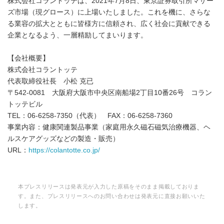
株式会社コラントッテは、2021年7月8日、東京証券取引所マザー
ズ市場（現グロース）に上場いたしました。これを機に、さらな
る業容の拡大とともに皆様方に信頼され、広く社会に貢献できる
企業となるよう、一層精励してまいります。
【会社概要】
株式会社コラントッテ
代表取締役社長 小松 克已
〒542-0081 大阪府大阪市中央区南船場2丁目10番26号 コラン
トッテビル
TEL：06-6258-7350（代表） FAX：06-6258-7360
事業内容：健康関連製品事業（家庭用永久磁石磁気治療機器、ヘ
ルスケアグッズなどの製造・販売）
URL：
https://colantotte.co.jp/
本プレスリリースは発表元が入力した原稿をそのまま掲載しておりま
す。また、プレスリリースへのお問い合わせは発表元に直接お願いいた
します。