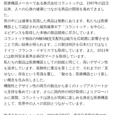
医療機器メーカーである株式会社コラントッテは、1997年の設立
以来、人々の心身の健康につながる商品の開発を進めてきまし
た。
世の中には健康を意識した商品は無数にあります。私たちは医療
機器として認証された磁気健康ギア「コラントッテ」を中心に、
エビデンスを取得した本物の製品開発に尽力しています。
コラントッテ独自のN極S極交互配列は磁力を広範囲に影響させる
ことで高い効果が得られます。この製法特許を日本だけではなく
ドイツ・フランス・イギリスでも取得しています。また、2011年
には欧州安全基準企画CEマークを取得しています。
私たちの製品は医療機器としての効能と同じく、高いデザイン性
も追求しています。装飾性に重点を置くことで、それまでの「見
せない」存在という常識を覆し、「魅せる」医療機器という新し
い概念を生み出しました。
機能性とデザイン性の両方の観点から多くのトップアスリートか
ら支持を集めています。さらに国内外の特許取得によりグローバ
ルに展開。コラントッテは誰もが気軽に楽しめる身近な医療機器
として、世界中の人々の笑顔とつながっています。