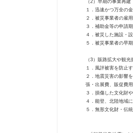
（2）早期の事業再建
１．迅速かつ万全の金
２．被災事業者の雇用
３．補助金等の申請期
４．被災した施設・設
５．被災事業者の早期
（3）販路拡大や観光
１．風評被害を防止す
２．地震災害の影響を
張・出展費、販促費用
３．損傷した文化財や
４．能登、北陸地域に
５．無形文化財・伝統