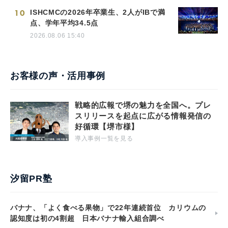
10
ISHCMCの2026年卒業生、2人がIBで満
点、学年平均34.5点
2026.08.06 15:40
お客様の声・活用事例
戦略的広報で堺の魅力を全国へ。プレ
スリリースを起点に広がる情報発信の
好循環【堺市様】
導入事例一覧を見る
汐留PR塾
バナナ、「よく食べる果物」で22年連続首位 カリウムの
認知度は初の4割超 日本バナナ輸入組合調べ