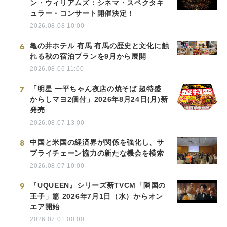
ン・ウィリアムズ：シネマ・スペクタキ
ュラー・コンサート開催決定！
2026.08.08 10:00
6
亀の井ホテル 有馬 有馬の歴史と文化に触
れる秋の宿泊プランを9月から展開
2026.08.06 11:00
7
「明星 一平ちゃん夜店の焼そば 超特盛
からしマヨ2個付」2026年8月24日(月)新
発売
2026.08.07 13:00
8
中国と米国の経済界が関係を強化し、サ
プライチェーン協力の新たな機会を模索
2026.08.07 10:00
9
『UQUEEN』シリーズ新TVCM「隣国の
王子」篇 2026年7月1日（水）からオン
エア開始
2026.07.01 00:00