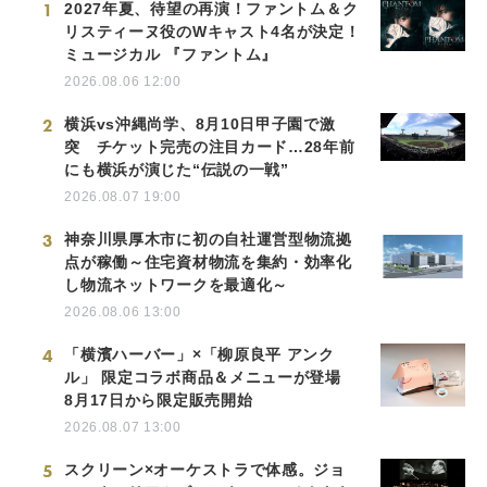
1
2027年夏、待望の再演！ファントム＆ク
リスティーヌ役のWキャスト4名が決定！
ミュージカル 『ファントム』
2026.08.06 12:00
2
横浜vs沖縄尚学、8月10日甲子園で激
突 チケット完売の注目カード…28年前
にも横浜が演じた“伝説の一戦”
2026.08.07 19:00
3
神奈川県厚木市に初の自社運営型物流拠
点が稼働～住宅資材物流を集約・効率化
し物流ネットワークを最適化～
2026.08.06 13:00
4
「横濱ハーバー」×「柳原良平 アンク
ル」 限定コラボ商品＆メニューが登場
8月17日から限定販売開始
2026.08.07 13:00
5
スクリーン×オーケストラで体感。ジョ