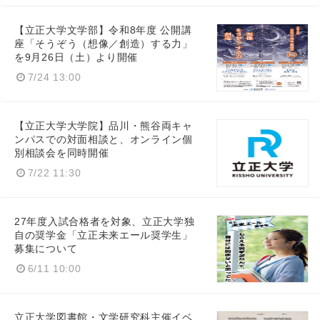
【立正大学文学部】令和8年度 公開講
座「そうぞう（想像／創造）する力」
を9月26日（土）より開催
7/24 13:00
【立正大学大学院】品川・熊谷両キャ
ンパスでの対面相談と、オンライン個
別相談会を同時開催
7/22 11:30
27年度入試合格者を対象、立正大学独
自の奨学金「立正未来エール奨学生」
募集について
6/11 10:00
立正大学図書館・文学研究科主催イベ