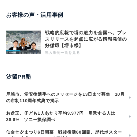
お客様の声・活用事例
戦略的広報で堺の魅力を全国へ。プレ
スリリースを起点に広がる情報発信の
好循環【堺市様】
導入事例一覧を見る
汐留PR塾
尼崎市、堂安律選手へのメッセージを13日まで募集 10月
の市制110周年式典で掲示
お盆玉、子ども1人あたり平均9,977円 用意する人は
38.6% ソニー損保調べ
仙台七夕まつり6日開幕 戦後復活80回目、歴代ポスター