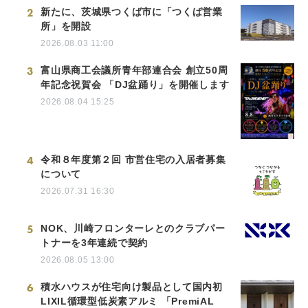
2
新たに、茨城県つくば市に「つくば営業
所」を開設
2026.08.03 11:00
3
富山県商工会議所青年部連合会 創立50周
年記念祝賀会 「DJ盆踊り」を開催します
2026.08.04 15:25
4
令和８年度第２回 市営住宅の入居者募集
について
2026.07.31 16:30
5
NOK、川崎フロンターレとのクラブパー
トナーを3年連続で契約
2026.08.05 13:00
6
積水ハウスが住宅向け製品として国内初
LIXIL循環型低炭素アルミ 「PremiAL