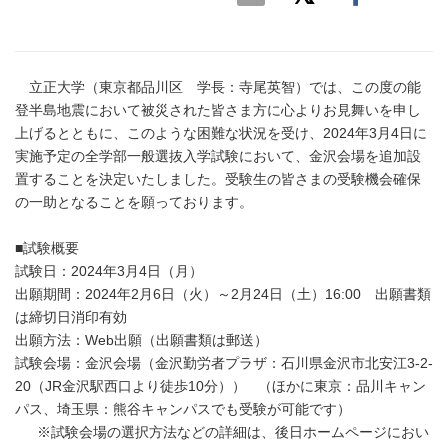
立正大学（東京都品川区 学長：寺尾英智）では、この度の能
登半島地震において被災された皆さま方に心よりお見舞いを申し
上げるとともに、このような困難な状況を受け、2024年3月4日に
実施予定の全学部一般選抜入学試験において、金沢会場を追加設
置することを決定いたしました。受験生の皆さまの受験機会確保
の一助となることを願っております。
■試験概要
試験日：2024年3月4日（月）
出願期間：2024年2月6日（火）～2月24日（土）16:00 出願書類
は締切日消印有効
出願方法：Web出願（出願書類は郵送）
試験会場：金沢会場（金沢勤労者プラザ：石川県金沢市北安江3-2-
20（JR金沢駅西口より徒歩10分）） （ほかに東京：品川キャン
パス、埼玉県：熊谷キャンパスでも受験が可能です）
※試験会場の選択方法などの詳細は、後日ホームページにおい