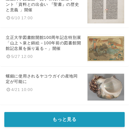
ント「資料との出会い 『聖書』の歴史
と意義 」開催
6/10 17:00
立正大学図書館開館100周年記念特別展
「山上ヽ泉と錦絵－100年前の図書館開
館記念展を振り返る－」開催
5/27 12:00
螺鈿に使用されるヤコウガイの産地同
定が可能に
4/21 10:00
もっと見る
Japanese