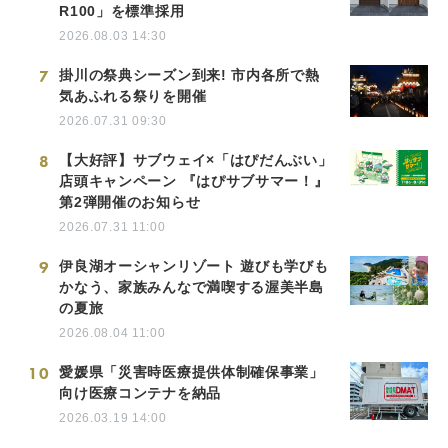
R100」を標準採用
2026.08.03 14:30
7
掛川の祭典シーズン到来! 市内各所で熱
気あふれる祭りを開催
2026.07.31 09:30
8
【大好評】サブウェイ×「はぴだんぶい」
店頭キャンペーン 『はぴサブサマー！』
第2弾開催のお知らせ
2026.07.31 11:00
9
伊良湖オーシャンリゾート 遊びも学びも
かなう、家族みんなで満喫する渥美半島
の夏旅
2026.08.04 11:00
10
愛媛県「災害時医療提供体制確保事業」
向け医療コンテナを納品
2026.03.19 14:00