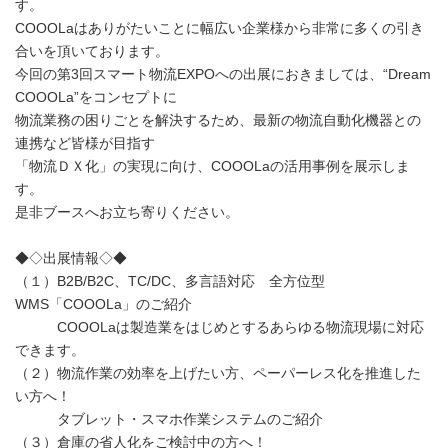
す。
COOOLaはありがたいことに幅広い企業様から非常に多くの引き
合いを頂いております。
今回の第3回スマート物流EXPOへの出展におきましては、“Dream
COOOLa”をコンセプトに
物流業務の困りごとを解決するため、最新の物流自動化機器との
連携など皆様が目指す
「物流ＤＸ化」の実現に向け、COOOLaの活用事例を展示しま
す。
是非ブースへお立ち寄りください。
◆◇出展情報◇◆
（１）B2B/B2C、TC/DC、多言語対応 全方位型
WMS「COOOLa」のご紹介
COOOLaは製造業をはじめとするあらゆる物流現場に対応
できます。
（２）物流作業の効率を上げたい方、ペーパーレス化を推進した
い方へ！
タブレット・スマホ作業システムのご紹介
（３）倉庫の省人化をご検討中の方へ！