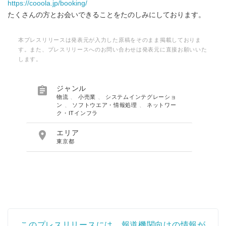
https://cooola.jp/booking/
たくさんの方とお会いできることをたのしみにしております。
本プレスリリースは発表元が入力した原稿をそのまま掲載しておりま
す。また、プレスリリースへのお問い合わせは発表元に直接お願いいた
します。

ジャンル
物流
、
小売業
、
システムインテグレーショ
ン
、
ソフトウエア・情報処理
、
ネットワー
ク・ITインフラ

エリア
東京都
このプレスリリースには、報道機関向けの情報が