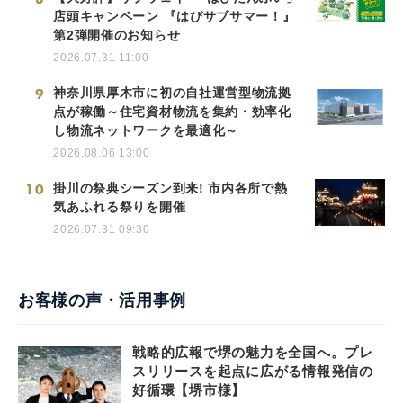
店頭キャンペーン 『はぴサブサマー！』
第2弾開催のお知らせ
2026.07.31 11:00
9
神奈川県厚木市に初の自社運営型物流拠
点が稼働～住宅資材物流を集約・効率化
し物流ネットワークを最適化～
2026.08.06 13:00
10
掛川の祭典シーズン到来! 市内各所で熱
気あふれる祭りを開催
2026.07.31 09:30
お客様の声・活用事例
戦略的広報で堺の魅力を全国へ。プレ
スリリースを起点に広がる情報発信の
好循環【堺市様】