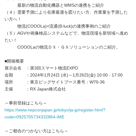
最新の物流自動化機器とWMSの連携をご紹介
（４）需要予測により在庫最適を図りたい方、作業量を予測した
い方へ！
物流(COOOLa)×流通(B-luck)の連携事例のご紹介
（５）AGVや画像検品システムなどで、物流現場を新領域へ進め
たい！
COOOLaの物流ＤＸ・ＧＸソリューションのご紹介。
■開催概要
展示会名 ：第3回スマート物流EXPO
会期 ：2024年1月24日 (水)～1月26日(金) 10:00 - 17:00
場所 ：東京ビッグサイトブース番号：W70-36
主催 ：RX Japan株式会社
～事前登録はこちら～
https://www.nepconjapan.jp/tokyo/ja-jp/register.html?
code=0925705734332864-IME
～ご都合のつかない方はこちら～