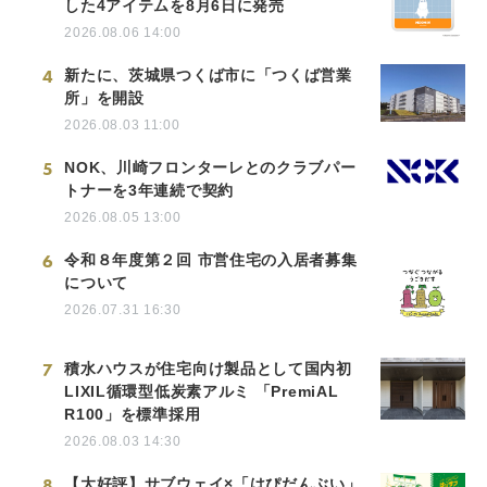
した4アイテムを8月6日に発売
2026.08.06 14:00
4
新たに、茨城県つくば市に「つくば営業
所」を開設
2026.08.03 11:00
5
NOK、川崎フロンターレとのクラブパー
トナーを3年連続で契約
2026.08.05 13:00
6
令和８年度第２回 市営住宅の入居者募集
について
2026.07.31 16:30
7
積水ハウスが住宅向け製品として国内初
LIXIL循環型低炭素アルミ 「PremiAL
R100」を標準採用
2026.08.03 14:30
8
【大好評】サブウェイ×「はぴだんぶい」