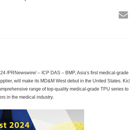
4 /PRNewswire/ -- ICP DAS – BMP, Asia's first medical-grade 
plier, will make its MD&M West debut in the United States. Kick
mprehensive range of top-quality medical-grade TPU series to 
rs in the medical industry.