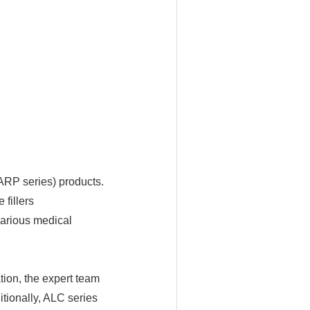
ARP series) products.
fillers
various medical
tion, the expert team
tionally, ALC series