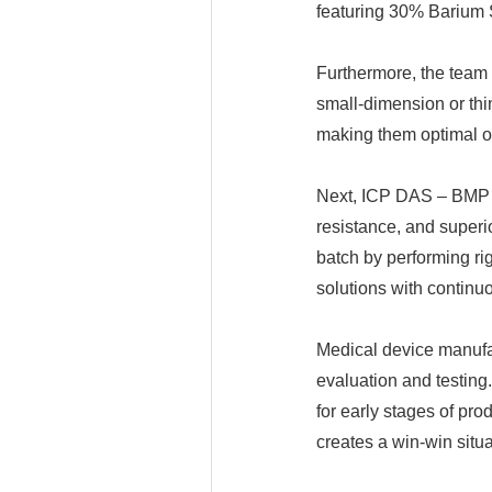
featuring 30% Barium S
Furthermore, the team
small-dimension or thi
making them optimal op
Next, ICP DAS – BMP w
resistance, and superi
batch by performing ri
solutions with continu
Medical device manuf
evaluation and testing.
for early stages of p
creates a win-win situa