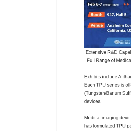
Extensive R&D Capab
Full Range of Medic
Exhibits include Alit
Each TPU series is off
(Tungsten/Barium Sulfa
devices.
Medical imaging device
has formulated TPU pel