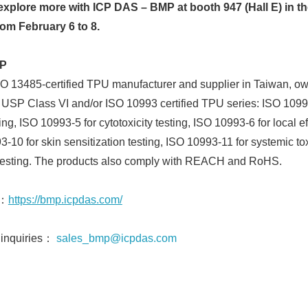
plore more with ICP DAS – BMP at booth 947 (Hall E) in t
om February 6 to 8.
MP
 13485-certified TPU manufacturer and supplier in Taiwan, o
s USP Class VI and/or ISO 10993 certified TPU series: ISO 1099
ng, ISO 10993-5 for cytotoxicity testing, ISO 10993-6 for local ef
-10 for skin sensitization testing, ISO 10993-11 for systemic tox
Japanese
on testing. The products also comply with REACH and RoHS.
n：
https://bmp.icpdas.com/
 inquiries：
sales_bmp@icpdas.com
English