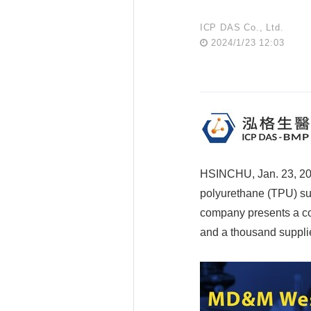
ICP DAS Co., Ltd.
2024/1/23 12:03
HSINCHU, Jan. 23, 202
polyurethane (TPU) sup
company presents a co
and a thousand supplie