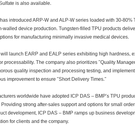
ulfate is also available.
 has introduced ARP-W and ALP-W series loaded with 30-80% T
n-walled device production. Tungsten-filled TPU products delive
tions for manufacturing minimally invasive medical devices.
ill launch EARP and EALP series exhibiting high hardness, ex
or processability. The company also prioritizes "Quality Manag
gorous quality inspection and processing testing, and implement
ous improvement to ensure "Short Delivery Times."
acturers worldwide have adopted ICP DAS – BMP's TPU product
 Providing strong after-sales support and options for small order 
roduct development, ICP DAS – BMP ramps up business developm
tion for clients and the company.