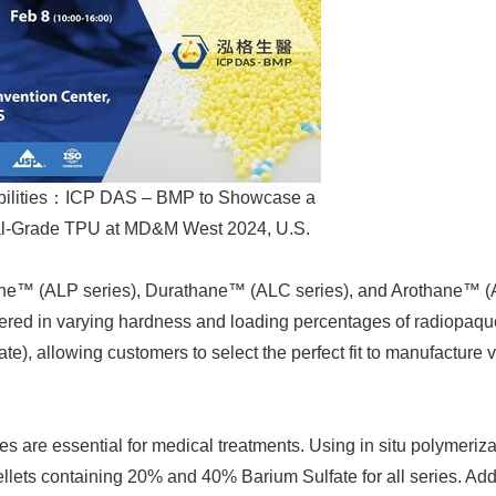
ilities：ICP DAS – BMP to Showcase a
al-Grade TPU at MD&M West 2024, U.S.
hane™ (ALP series), Durathane™ (ALC series), and Arothane™ (
ered in varying hardness and loading percentages of radiopaque 
te), allowing customers to select the perfect fit to manufacture 
s are essential for medical treatments. Using in situ polymeriza
lets containing 20% and 40% Barium Sulfate for all series. Addi