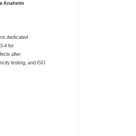
he Anaheim
wns dedicated
3-4 for
fects after
icity testing, and ISO