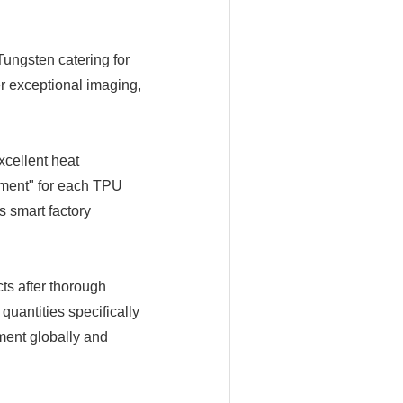
ungsten catering for
r exceptional imaging,
cellent heat
ement" for each TPU
s smart factory
s after thorough
quantities specifically
ent globally and