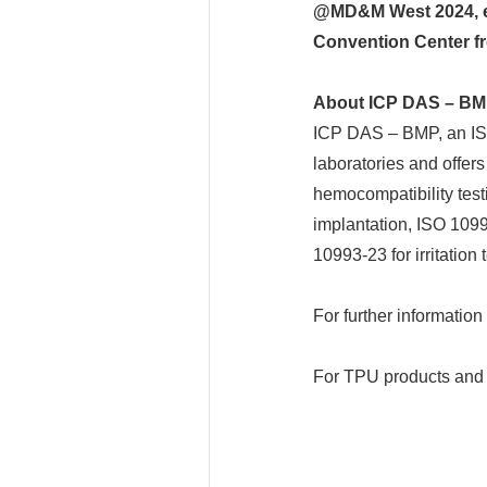
@MD&M West 2024, ex
Convention Center fr
About ICP DAS – B
ICP DAS – BMP, an ISO
laboratories and offer
hemocompatibility testi
implantation, ISO 10993
10993-23 for irritati
For further informatio
For TPU products and