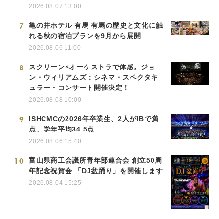
2026.08.07 13:00
7
亀の井ホテル 有馬 有馬の歴史と文化に触
れる秋の宿泊プランを9月から展開
2026.08.06 11:00
8
スクリーン×オーケストラで体感。ジョ
ン・ウィリアムズ：シネマ・スペクタキ
ュラー・コンサート開催決定！
2026.08.08 10:00
9
ISHCMCの2026年卒業生、2人がIBで満
点、学年平均34.5点
2026.08.06 15:40
10
富山県商工会議所青年部連合会 創立50周
年記念祝賀会 「DJ盆踊り」を開催します
2026.08.04 15:25