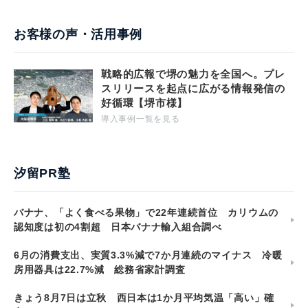
お客様の声・活用事例
戦略的広報で堺の魅力を全国へ。プレ
スリリースを起点に広がる情報発信の
好循環【堺市様】
導入事例一覧を見る
汐留PR塾
バナナ、「よく食べる果物」で22年連続首位 カリウムの
認知度は初の4割超 日本バナナ輸入組合調べ
6月の消費支出、実質3.3%減で7か月連続のマイナス 冷暖
房用器具は22.7%減 総務省家計調査
きょう8月7日は立秋 西日本は1か月平均気温「高い」確