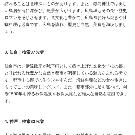
訪れることは意味深いものがあります。また、厳島神社では美し
い鳥居が海に浮かび、絶景が広がります。広島城もその長い歴史
ロマンを感じさせます。食文化も豊かで、広島風お好み焼きや牡
蠣料理は必食です。広島を訪れ、歴史と自然、美食を満喫しまし
ょう。
3.
仙台：検索
37
％増
仙台市は、伊達政宗が城下町として築き上げた文化や「杜の都」
と呼ばれる緑豊かな自然と都市が調和している魅力あふれる街で
す。都市中心部での牛タンやずんだ、海鮮料理などの食べ歩きに
もってこいの美味しいグルメ。また、都市郊外に足を運べば、開
湯1500年を誇る秋保温泉や秋保大滝など雄大な自然を堪能できま
す。
4.
神戸：検索
33
％増