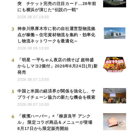
突 チケット完売の注目カード…28年前
にも横浜が演じた“伝説の一戦”
2026.08.07 19:00
3
神奈川県厚木市に初の自社運営型物流拠
点が稼働～住宅資材物流を集約・効率化
し物流ネットワークを最適化～
2026.08.06 13:00
4
「明星 一平ちゃん夜店の焼そば 超特盛
からしマヨ2個付」2026年8月24日(月)新
発売
2026.08.07 13:00
5
中国と米国の経済界が関係を強化し、サ
プライチェーン協力の新たな機会を模索
2026.08.07 10:00
6
「横濱ハーバー」×「柳原良平 アンク
ル」 限定コラボ商品＆メニューが登場
8月17日から限定販売開始