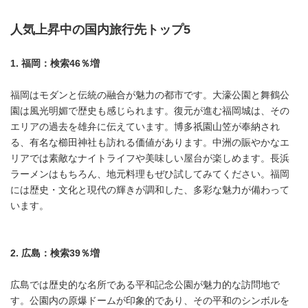
人気上昇中の国内旅行先トップ5
1.
福岡：検索
46
％増
福岡はモダンと伝統の融合が魅力の都市です。大濠公園と舞鶴公
園は風光明媚で歴史も感じられます。復元が進む福岡城は、その
エリアの過去を雄弁に伝えています。博多祇園山笠が奉納され
る、有名な櫛田神社も訪れる価値があります。中洲の賑やかなエ
リアでは素敵なナイトライフや美味しい屋台が楽しめます。長浜
ラーメンはもちろん、地元料理もぜひ試してみてください。福岡
には歴史・文化と現代の輝きが調和した、多彩な魅力が備わって
います。
2.
広島：検索
39
％増
広島では歴史的な名所である平和記念公園が魅力的な訪問地で
す。公園内の原爆ドームが印象的であり、その平和のシンボルを