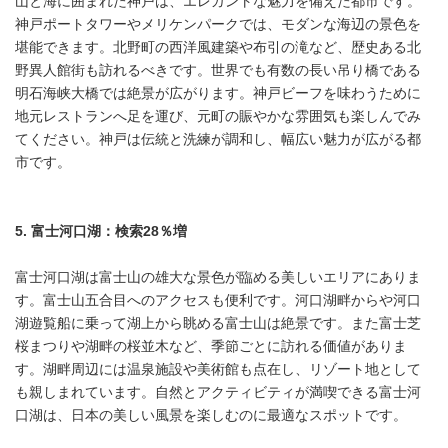
山と海に囲まれた神戸は、エレガントな魅力を備えた都市です。
神戸ポートタワーやメリケンパークでは、モダンな海辺の景色を
堪能できます。北野町の西洋風建築や布引の滝など、歴史ある北
野異人館街も訪れるべきです。世界でも有数の長い吊り橋である
明石海峡大橋では絶景が広がります。神戸ビーフを味わうために
地元レストランへ足を運び、元町の賑やかな雰囲気も楽しんでみ
てください。神戸は伝統と洗練が調和し、幅広い魅力が広がる都
市です。
5.
富士河口湖：検索
28
％増
富士河口湖は富士山の雄大な景色が臨める美しいエリアにありま
す。富士山五合目へのアクセスも便利です。河口湖畔からや河口
湖遊覧船に乗って湖上から眺める富士山は絶景です。また富士芝
桜まつりや湖畔の桜並木など、季節ごとに訪れる価値がありま
す。湖畔周辺には温泉施設や美術館も点在し、リゾート地として
も親しまれています。自然とアクティビティが満喫できる富士河
口湖は、日本の美しい風景を楽しむのに最適なスポットです。