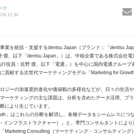
ープ
/30 11:30
統括・支援するdentsu Japan（ブランド：「dentsu J
野 傑、以下「dentsu Japan」）は、中核企業である株式会
執行役員：佐野 傑、以下「電通」）を中心に国内電通グループ
献する次世代マーケティングモデル「Marketing for Gro
ロジーの加速度的進化や価値観の多様化などが、日々の生活や
マーケティングの主な課題は、分析を含めたデータ活用、プラ
断により生じています。
or Growth」はこれらの分断を解消し、各種データをシームレスにつな
ure（データ・インフラストラクチャー）」と、専門コンサルタントに
arketing Consulting（マーケティング・コンサルティ