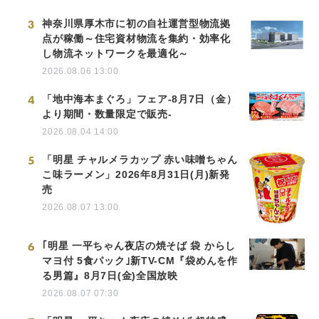
3
神奈川県厚木市に初の自社運営型物流拠
点が稼働～住宅資材物流を集約・効率化
し物流ネットワークを最適化～
2026.08.06 13:00
4
「地中海本まぐろ」フェア-8月7日（金）
より期間・数量限定で販売-
2026.08.04 14:00
5
「明星 チャルメラカップ 赤い味噌ちゃん
こ味ラーメン」2026年8月31日(月)新発
売
2026.08.07 13:00
6
｢明星 一平ちゃん夜店の焼そば 袋 からし
マヨ付 5食パック｣新TV-CM『袋めんを作
る男篇』8月7日(金)全国放映
2026.08.07 07:30