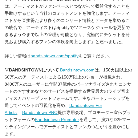
は、アーティストがファンベースとつながって収益化することを
手助けするという当社のコミットメントを強化します。アーティ
ストから直接得たより多くのコンサート情報とデータを集めるこ
の統合で、アーティストはSpotifyでツアースケジュールを更新で
きるよう今まで以上の管理が可能となり、究極的にチケットを発
見および購入するファンの体験を向上します」と述べました。
詳しい情報は
bandsintown.com/spotify
をご覧ください。
▽
BANDSINTOWN
について
Bandsintown.com
は、150カ国以上の
60万人のアーティストによる150万以上のショーが掲載され、
8400万人のユーザーに年間37億件のパーソナライズされたコンサ
ートのおすすめなどのサービスを提供する世界最大のライブ音楽
ディスカバリープラットフォームです。主なパートナーシップを
通してイベントの可視化を高め、
Bandsintown For
Artists
、
Bandsintown PRO
提供専用会場、プロモーター宣伝プラ
ットフォームの
Bandsintown Promoter
を通して、強力なD2Fマー
ケティングツールでアーティストとファンのつながりを豊かにし
ます。