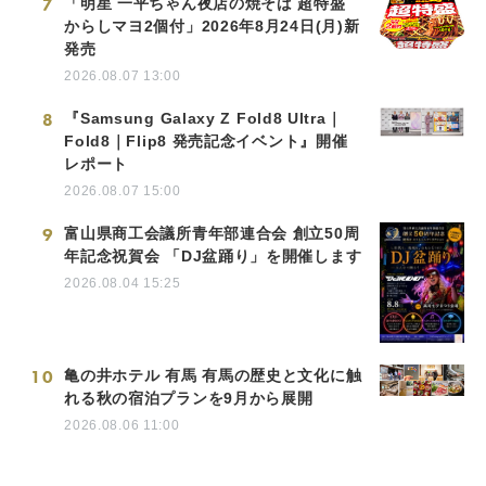
7
「明星 一平ちゃん夜店の焼そば 超特盛
からしマヨ2個付」2026年8月24日(月)新
発売
2026.08.07 13:00
8
『Samsung Galaxy Z Fold8 Ultra｜
Fold8｜Flip8 発売記念イベント』開催
レポート
2026.08.07 15:00
9
富山県商工会議所青年部連合会 創立50周
年記念祝賀会 「DJ盆踊り」を開催します
2026.08.04 15:25
10
亀の井ホテル 有馬 有馬の歴史と文化に触
れる秋の宿泊プランを9月から展開
2026.08.06 11:00