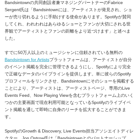
Bandsintownの共同創設者兼マネジングパートナーのFabrice
Sergent氏は「Bandsintownには、アーティストが発見され、ショ
ーが売り切れるように手助けする使命があります。Spotifyが賛同
してくれ、われわれはあらゆるショーとファンが大切にされる世
界観でアーティストとファンの距離をより近づけます」と述べま
した。
すでに50万人以上のミュージシャンに信頼されている無料の
Bandsintown for Artists
プラットフォームは、アーティストが自分
のイベント掲載を完全に管理できるようにし、Spotifyにより完全
で正確なデータのパイプラインを提供します。単に彼らのSpotify
プロフィールをリンクさせ、Bandsintownにそのショーを掲載する
ことにより、アーティストは、アーティストページ、専用のLive
Events Feed、Now Playing Viewを含むプラットフォーム上のいく
つかの主要画面で現在利用可能となっているSpotifyのライブイベ
ント掲載を通して即時に自身のリーチを拡大することができま
す。
SpotifyのGrowth & Discovery, Live Events担当アソシエイトディレ
クター、Jon Ostrow氏は「Bandsintownとのパートナーシップ