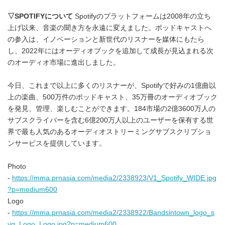
▽
SPOTIFY
について
Spotifyのプラットフォームは2008年の立ち
上げ以来、音楽の聞き方を永遠に変えました。ポッドキャストへ
の参入は、イノベーションと新世代のリスナーを媒体にもたら
し、2022年にはオーディオブックを追加して成長が見込まれる次
のオーディオ市場に進出しました。
今日、これまで以上に多くのリスナーが、Spotifyで好みの1億曲以
上の楽曲、500万件のポッドキャスト、35万冊のオーディオブック
を発見、管理、楽しむことができます。184市場の2億3600万人の
サブスクライバーを含む6億200万人以上のユーザーを保有する世
界で最も人気のあるオーディオストリーミングサブスクリプショ
ンサービスを提供しています。
Photo
-
https://mma.prnasia.com/media2/2338923/V1_Spotify_WIDE.jpg
?p=medium600
Logo
-
https://mma.prnasia.com/media2/2338922/Bandsintown_logo_s
vg_Logo_Logo.jpg?p=medium600