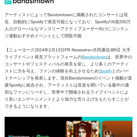
アーティストによってBandsintownに掲載されたコンサートは現
在、自動的にSpotifyで発見可能となっており、Spotifyの6億200万
人のグローバルなマンスリーアクティブユーザー向けにコンテン
ツ連動おすすめイベントとして閲覧可能
【ニューヨーク2024年2月13日PR Newswire=共同通信JBN】大手
ライブイベント発見プラットフォームの
Bandsintown
は、世界中の
コンサートやフェスティバルの発見を促し、より多くのアーティ
ストに力を与え、ファンの体験を向上させるため
Spotify
とのパー
トナーシップを発表します。現在Bandsintownのイベント掲載が直
接Spotifyに統合され、アーティストは音楽を聞いている最中の適
切なファンにリーチし、世界中で開催されるライブイベントによ
り良いエンゲージメントとより強力な売り上げをもたらすことが
できるようになります。