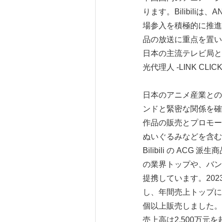
ります。Bilibili
場参入を積極的に推進し
品の放送に重点を置いた
日本の主流テレビ局とチ
光代理人 -LINK C
日本のアニメ産業との協
ンドと緊密な関係を確立
作品の販売とプロモー
ぬいぐるみなどを含む
Bilibili の A
の業界トップや、バンダ
提携しています。2023 
し、年間売上トップに
個以上販売しました。 
売上高は2,500万元