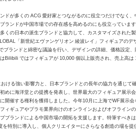
English
日本のブランドが多くの ACG 愛好家とつながるのに役立つだけでな
ブランドが中国市場での存在感を高めるのにも役立っています
ili は多くの日本の派生ブランドと協力して、カスタマイズされ
 GLOBAL「新世紀エヴァンゲリオン 綾波レイ」フィギュアの
初期段階でブランドと綿密な議論を行い、デザインの詳細、価格設定
libili ではフィギュアが 10,000 個以上販売され、売上高は 
における強い影響力と、日本ブランドとの長年の協力を通じて
は2024年初めに海洋堂との提携を発表し、世界最大のフィギュア展
に開催する権利を獲得しました。今年10月に上海でWF展示会を
ili はフィギュアやプラモ業界向けのオンラインおよびオフライ
プブランドによる中国市場の開拓を支援します。特筆すべきは
度を特別に導入し、個人クリエイターにさらなる創造の場を提