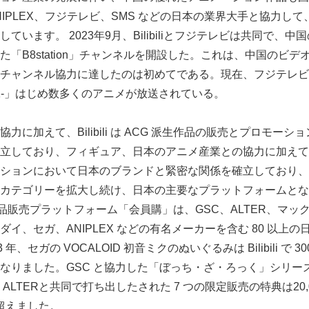
は、ANIPLEX、フジテレビ、SMS などの日本の業界大手と協力
ています。 2023年9月、Bilibiliとフジテレビは共同で、
「B8station」チャンネルを開設した。これは、中国のビ
ャンネル協力に達したのは初めてである。現在、フジテレビではBi
LICK-」はじめ数多くのアニメが放送されている。
力に加えて、Bilibili は ACG 派生作品の販売とプロモー
しており、フィギュア、日本のアニメ産業との協力に加えて、Bilib
ションにおいて日本のブランドと緊密な関係を確立しており、
カテゴリーを拡大し続け、日本の主要なプラットフォームとな
Japanese
CG 派生商品販売プラットフォーム「会員購」は、GSC、ALTER、
イ、セガ、ANIPLEX などの有名メーカーを含む 80 以上
年、セガの VOCALOID 初音ミクのぬいぐるみは Bilibili で 30
なりました。GSC と協力した「ぼっち・ざ・ろっく」シリーズの
ALTERと共同で打ち出したされた 7 つの限定販売の特典は20
を超えました。