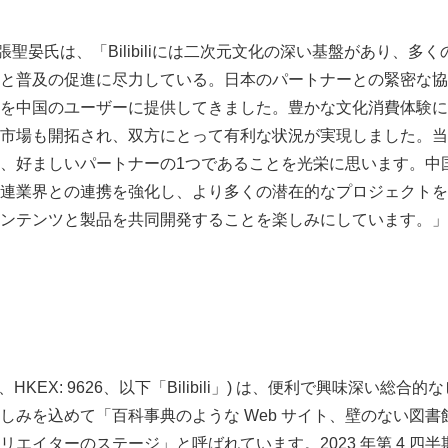
である張聖晏氏は、「Bilibiliには二次元文化の深い基盤があり、
と普及の促進に尽力している。日本のパートナーとの緊密な協
を中国のユーザーに提供してきました。豊かな文化消費体験に
市場も開拓され、双方にとって有利な状況が実現しました。当
、好ましいパートナーの1つであることを光栄に思います。中
連業界との連携を強化し、より多くの潜在的なプロジェクトを
ンテンツと製品を共同開発することを楽しみにしています。」
Q: BILI、HKEX: 9626、以下「Bilibili」) は、便利で興味深い
しみを込めて「百科事典のような Web サイト、壁のない図
イターのステージ」と呼ばれています。2023 年第 4 四半期の時