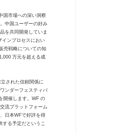
く、中国市場への深い洞察
。中国ユーザーの好み
た製品を共同開発していま
デザインプロセスにおい
、販売戦略についての知
1,000 万元を超える成
確立された信頼関係に
示会ワンダーフェスティバ
開催します。WF の
ンの交流プラットフォーム
、日本WFで好評を得
供する予定だというこ