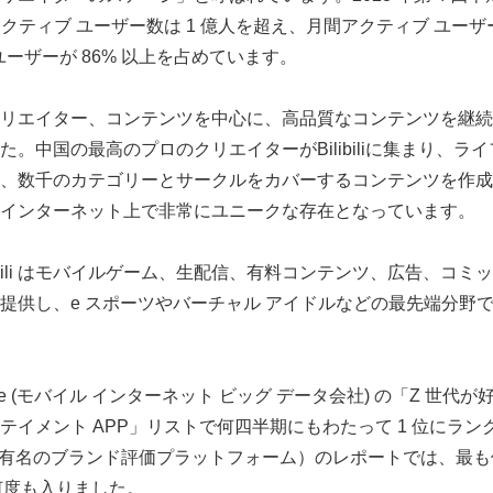
クティブ ユーザー数は 1 億人を超え、月間アクティブ ユーザー数は 
ユーザーが 86% 以上を占めています。
ーザー、クリエイター、コンテンツを中心に、高品質なコンテンツを
。中国の最高のプロのクリエイターがBilibiliに集まり、ラ
、数千のカテゴリーとサークルをカバーするコンテンツを作成
インターネット上で非常にユニークな存在となっています。
ibili はモバイルゲーム、生配信、有料コンテンツ、広告、コミッ
提供し、e スポーツやバーチャル アイドルなどの最先端分野
tMobile (モバイル インターネット ビッグ データ会社) の「Z 世代
テイメント APP」リストで何四半期にもわたって 1 位にラン
世界でも有名のブランド評価プラットフォーム）のレポートでは、最
も何度も入りました。