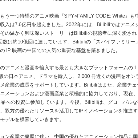
一つ待望のアニメ映画『SPY×FAMILY CODE: White
入は7.6亿円を超えました。2022年には、Bilibiliではア
の温かく興味深いストーリーはBilibiliの視聴者に深く愛さ
は約10億回に達しています。Bilibiliの「スパイファミリー」に
の IP 映画の中国での人気の重要な基盤を築きました。
国で日本のアニメと漫画を輸入する最とも大きなプラットフォームの 1 
正規版の日本アニメ、ドラマを輸入し、2,000 冊近くの漫画をオ
産業の成長をサポートしています。Bilibiliはまた、産業チ
ニメーションおよび漫画産業と積極的に協力しており、現在、
品への投資に参加しています。今後、Bilibiliは、グローバ
、双方の優れたリソースを活用してIPイノベーションを推進
モデルを模索していきます。
ョン産業の発展に伴い、中国の優れたアニメーション作品も国