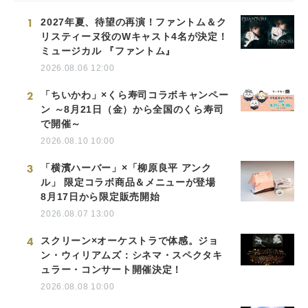
1
2027年夏、待望の再演！ファントム＆ク
リスティーヌ役のWキャスト4名が決定！
ミュージカル 『ファントム』
2026.08.06 12:00
2
「ちいかわ」×くら寿司コラボキャンペー
ン ～8月21日（金）から全国のくら寿司
で開催～
2026.08.10 10:00
3
「横濱ハーバー」×「柳原良平 アンク
ル」 限定コラボ商品＆メニューが登場
8月17日から限定販売開始
2026.08.07 13:00
4
スクリーン×オーケストラで体感。ジョ
ン・ウィリアムズ：シネマ・スペクタキ
ュラー・コンサート開催決定！
2026.08.08 10:00