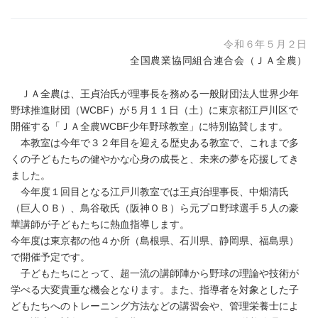
令和６年５月２日
全国農業協同組合連合会（ＪＡ全農）
ＪＡ全農は、王貞治氏が理事長を務める一般財団法人世界少年
野球推進財団（WCBF）が５月１１日（土）に東京都江戸川区で
開催する「ＪＡ全農WCBF少年野球教室」に特別協賛します。
本教室は今年で３２年目を迎える歴史ある教室で、これまで多
くの子どもたちの健やかな心身の成長と、未来の夢を応援してき
ました。
今年度１回目となる江戸川教室では王貞治理事長、中畑清氏
（巨人ＯＢ）、鳥谷敬氏（阪神ＯＢ）ら元プロ野球選手５人の豪
華講師が子どもたちに熱血指導します。
今年度は東京都の他４か所（島根県、石川県、静岡県、福島県）
で開催予定です。
子どもたちにとって、超一流の講師陣から野球の理論や技術が
学べる大変貴重な機会となります。また、指導者を対象とした子
どもたちへのトレーニング方法などの講習会や、管理栄養士によ