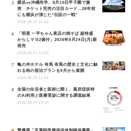
5
横浜vs沖縄尚学、8月10日甲子園で激
突 チケット完売の注目カード…28年前
にも横浜が演じた“伝説の一戦”
2026.08.07 19:00
6
「明星 一平ちゃん夜店の焼そば 超特盛
からしマヨ2個付」2026年8月24日(月)新
発売
2026.08.07 13:00
7
亀の井ホテル 有馬 有馬の歴史と文化に触
れる秋の宿泊プランを9月から展開
2026.08.06 11:00
8
全国の生活者と医師に聞く、風邪症状時
のAI利用と医療受診に関する調査結果
2026.08.07 15:30
9
愛媛県「災害時医療提供体制確保事業」