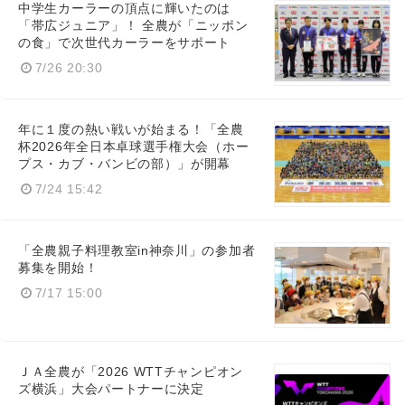
中学生カーラーの頂点に輝いたのは
「帯広ジュニア」！ 全農が「ニッポン
の食」で次世代カーラーをサポート
7/26 20:30
年に１度の熱い戦いが始まる！「全農
杯2026年全日本卓球選手権大会（ホー
プス・カブ・バンビの部）」が開幕
7/24 15:42
「全農親子料理教室in神奈川」の参加者
募集を開始！
7/17 15:00
ＪＡ全農が「2026 WTTチャンピオン
ズ横浜」大会パートナーに決定