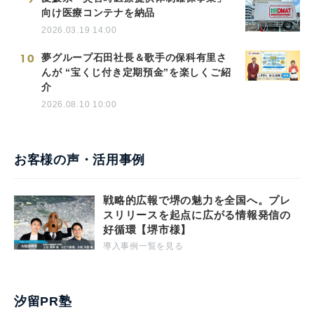
向け医療コンテナを納品
2026.03.19 14:00
10
夢グループ石田社長＆歌手の保科有里さ
んが “宝くじ付き定期預金”を楽しくご紹
介
2026.08.10 10:00
お客様の声・活用事例
戦略的広報で堺の魅力を全国へ。プレ
スリリースを起点に広がる情報発信の
好循環【堺市様】
導入事例一覧を見る
汐留PR塾