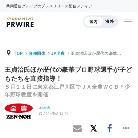
共同通信グループのプレスリリース配信メディア
KYODO NEWS
海外
国内
PRWIRE
TOP
各種団体
JA全農
王貞治氏ほか歴代の豪華…
王貞治氏ほか歴代の豪華プロ野球選手が子ど
もたちを直接指導！
５月１１日に東京都江戸川区でＪＡ全農ＷＣＢＦ少
年野球教室を開催
JA全農
2024/5/2 11:01