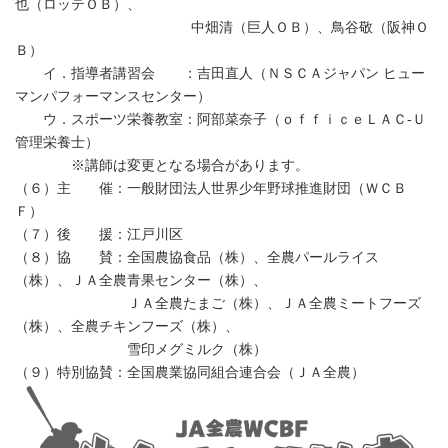
也（ロッテＯＢ）、
中畑清（巨人ＯＢ）、鳥谷敬（阪神Ｏ
Ｂ）
イ．指導者講習会 ：吉田直人（ＮＳＣＡジャパン ヒュー
マンパフォーマンスセンター）
ウ．スポーツ栄養教室：阿部菜奈子（ｏｆｆｉｃｅＬＡＣ-Ｕ
管理栄養士）
※講師は変更となる場合があります。
（６）主 催：一般財団法人世界少年野球推進財団（ＷＣＢ
Ｆ）
（７）後 援：江戸川区
（８）協 賛：全国農協食品（株）、全農パールライス
（株）、ＪＡ全農青果センター（株）、
ＪＡ全農たまご（株）、ＪＡ全農ミートフーズ
（株）、全農チキンフーズ（株）、
雪印メグミルク（株）
（９）特別協賛：全国農業協同組合連合会（ＪＡ全農）