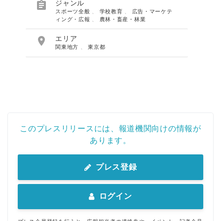

ジャンル
スポーツ全般
、
学校教育
、
広告・マーケテ
ィング・広報
、
農林・畜産・林業

エリア
関東地方
、
東京都
このプレスリリースには、報道機関向けの情報が
あります。
プレス登録
ログイン