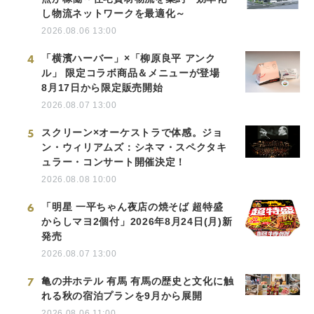
し物流ネットワークを最適化～
2026.08.06 13:00
4
「横濱ハーバー」×「柳原良平 アンク
ル」 限定コラボ商品＆メニューが登場
8月17日から限定販売開始
2026.08.07 13:00
5
スクリーン×オーケストラで体感。ジョ
ン・ウィリアムズ：シネマ・スペクタキ
ュラー・コンサート開催決定！
2026.08.08 10:00
6
「明星 一平ちゃん夜店の焼そば 超特盛
からしマヨ2個付」2026年8月24日(月)新
発売
2026.08.07 13:00
7
亀の井ホテル 有馬 有馬の歴史と文化に触
れる秋の宿泊プランを9月から展開
2026.08.06 11:00