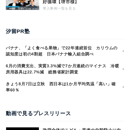
好循環【堺市様】
導入事例一覧を見る
汐留PR塾
バナナ、「よく食べる果物」で22年連続首位 カリウムの
認知度は初の4割超 日本バナナ輸入組合調べ
6月の消費支出、実質3.3%減で7か月連続のマイナス 冷暖
房用器具は22.7%減 総務省家計調査
きょう8月7日は立秋 西日本は1か月平均気温「高い」確
率60％
動画で見るプレスリリース