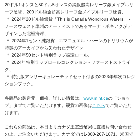
20ドル1オンスと50ドル5オンスの純銀超高レリーフ銀メイプルリ
ーフ硬貨、200ドル純金超高レリーフ金メイプルリーフ硬貨、
＊ 2024年20ドル純銀貨「This is Canada Wondrous Waters」 -
ノースウェスト準州のアーティストであるマーナ・ポキアクがデ
ザインした北極海岸、
＊ 2024年1セント純銀貨 - エマニュエル・ハーンのトリリウムが
特徴のアーカイブから失われたデザイン
＊ 2024年50セント特別ラップ循環ロール、
＊ 2024年特別ラップロールコレクション - ファーストストライ
ク、
＊ 特別版アンサーキュレーテッドセット付きの2023年年次コレク
ションブック。
各商品の製造元、価格、詳しい情報は、
www.mint.ca
の「ショッ
プ」タブでご覧いただけます。硬貨の画像は
こちら
でご覧いただ
けます。
これらの商品は、本日よりカナダ王室造幣局に直接お問い合わせ
の上、ご注文いただけます。カナダでは1-800-267-1871、米国で