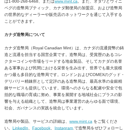
は1-800-268-6468、または
www.mint.ca
。また、オタワとウィニ
ペグの造幣局ブティック、カナダ郵便局の加盟店、および造幣局
の世界的なディーラーや販売店のネットワークを通じて入手する
ことができます。
カナダ造幣局について
カナダ造幣局（Royal Canadian Mint）は、カナダの流通貨幣の鋳
造と流通を担当する国営企業です。造幣局は、受賞歴のあるコレ
クターコインや市場をリードする地金製品、そしてカナダの名誉
ある軍事および民間における栄誉を生み出す、世界でも最大規模
かつ最も多目的な造幣局です。ロンドンおよびCOMEXのグッド・
デリバリー精錬所として定評のある造幣局は、最高水準の金銀精
錬サービスも提供しています。環境へのさらなる配慮や安全で包
括的な職場の育成に努め、事業を展開する地域社会にプラスの影
響を与える組織として、造幣局は事業運営のあらゆる面で環境、
社会、ガバナンスの実践を統合しています。
造幣局や製品、サービスの詳細は、
www.mint.ca
をご覧くださ
い。
LinkedIn
、
Facebook
、
Instagram
.で造幣局をぜひフォローし