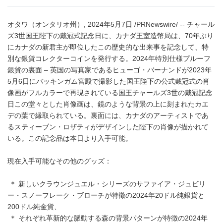
オタワ（オンタリオ州）, 2024年5月7日 /PRNewswire/ -- チャール
ズ3世国王陛下の戴冠式記念日に、カナダ王室造幣局は、70年ぶり
にカナダの新君主が即位したこの歴史的な出来事を記念して、特
別な銀貨コレクターコインを発行する。2024年特別仕様プルーフ
銀貨の裏面 – 英国の写真家であるヒューゴ・バーナンドが2023年
5月6日にバッキンガム宮殿で撮影した国王陛下の公式戴冠式の肖
像画がフルカラーで再現されている国王チャールズ3世の戴冠記念
日この堂々とした肖像画は、鏡のような背景の上に刻まれたカエ
デの葉で縁取られている。裏面には、カナダのアーティストであ
るスティーブン・ロザティがデザインした陛下の肖像が描かれて
いる。この記念品は本日より入手可能。
現在入手可能なその他のグッズ：
＊ 新しいクラウンジュエル・シリーズのサファイア・ジュビリ
ー・スノーフレーク・ブローチが特徴の2024年20ドル純銀貨と
200ドル純金貨、
＊ それぞれ革新的な脈動する森の背景パターンが特徴の2024年