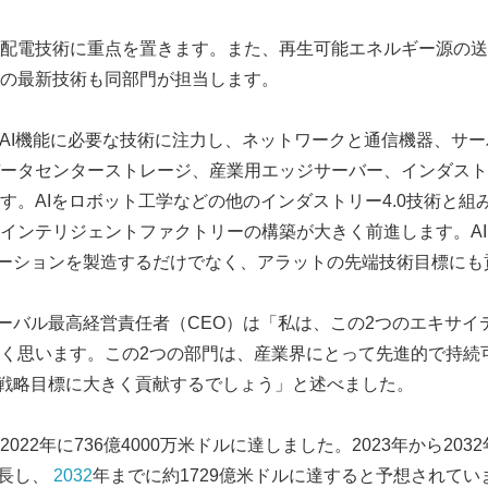
配電技術に重点を置きます。また、再生可能エネルギー源の送
の最新技術も同部門が担当します。
はAI機能に必要な技術に注力し、ネットワークと通信機器、サ
ータセンターストレージ、産業用エッジサーバー、インダストリ
す。AIをロボット工学などの他のインダストリー4.0技術と組
インテリジェントファクトリーの構築が大きく前進します。A
リューションを製造するだけでなく、アラットの先端技術目標に
idhaグローバル最高経営責任者（CEO）は「私は、この2つのエキ
く思います。この2つの部門は、産業界にとって先進的で持続
的な戦略目標に大きく貢献するでしょう」と述べました。
022年に736億4000万米ドルに達しました。2023年から203
成長し、
2032
年までに約1729億米ドルに達すると予想されてい