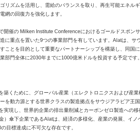
ゴリズムを活用し、需給のバランスを取り、再生可能エネルギ
電網の回復力を強化します。
開催の Milken Institute Conferenceにおけるゴールド
造に重点を置いた9つの事業部門を有しています。Alatは、サ
すことを目的として重要なパートナーシップを構築し、同国に
業部門全体に2030年までに1000億米ドルを投資する予定です
Japanese
明日を築くために、グローバル産業（エレクトロニクスおよび産
ーを動力源とする世界クラスの製造拠点をサウジアラビア王国
製造を実現し、世界的企業の排出量削減とカーボンゼロ製造への
資基金）傘下企業であるAlatは、経済の多様化、産業の発展、イ
30の目標達成に不可欠な存在です。