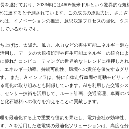
長を遂げており、2033年には4605億米ドルという驚異的な規
8.3%に達すると予測されています。この成長の原動力は、さま
それは、イノベーションの推進、意思決定プロセスの強化、タス
しているからです。
ち上げは、太陽光、風力、水力などの再生可能エネルギー源を
活用し、データの大規模処理や再生可能エネルギーの統合によ
に優れたコンピューティングの世界的なトレンドに後押しされ
は、エネルギー効率、持続可能性、環境への責任を優先するグ
す。 また、AIインフラは、特に自律走行車両や電動モビリテ
る電化の取り組みとも関係しています。AIを利用した交通シ
、センサー技術を活用して、ルート計画、交通管理、車両のパ
と化石燃料への依存を抑えることに貢献します。
管理を最適化する上で重要な役割を果たし、電力会社が効率性
す。AIを活用した送電網の最適化ソリューションは、高度な