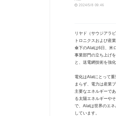
2024/5/8 09:46
リヤド（サウジアラビア）
トロニクスおよび産業
傘下のAlatは6日、米ロサ
事業部門の立ち上げを
と、送電網技術を強化
電化はAlatにとっ
まらず、電力は産業プ
主要なエネルギーであ
る太陽エネルギーやそ
で、Alatは世界の
しています。