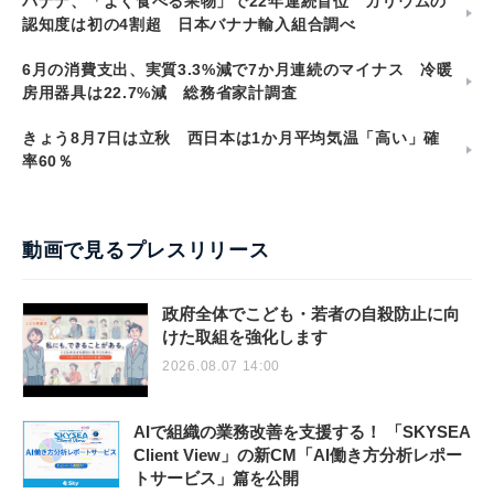
バナナ、「よく食べる果物」で22年連続首位 カリウムの
認知度は初の4割超 日本バナナ輸入組合調べ
6月の消費支出、実質3.3%減で7か月連続のマイナス 冷暖
房用器具は22.7%減 総務省家計調査
きょう8月7日は立秋 西日本は1か月平均気温「高い」確
率60％
動画で見るプレスリリース
政府全体でこども・若者の自殺防止に向
けた取組を強化します
2026.08.07 14:00
AIで組織の業務改善を支援する！ 「SKYSEA
Client View」の新CM「AI働き方分析レポー
トサービス」篇を公開