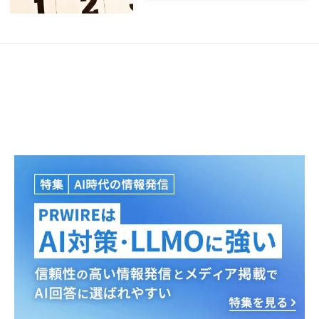
Japanese
English