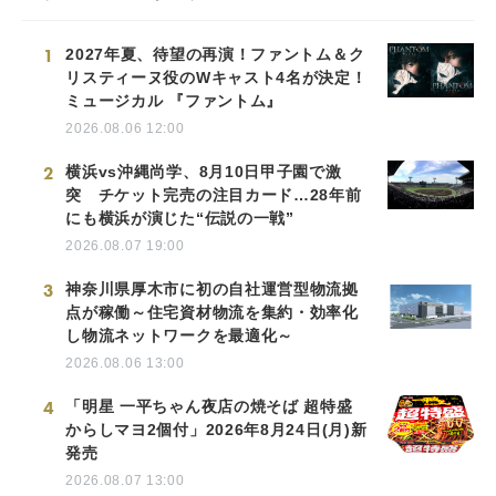
1
2027年夏、待望の再演！ファントム＆ク
リスティーヌ役のWキャスト4名が決定！
ミュージカル 『ファントム』
2026.08.06 12:00
2
横浜vs沖縄尚学、8月10日甲子園で激
突 チケット完売の注目カード…28年前
にも横浜が演じた“伝説の一戦”
2026.08.07 19:00
3
神奈川県厚木市に初の自社運営型物流拠
点が稼働～住宅資材物流を集約・効率化
し物流ネットワークを最適化～
2026.08.06 13:00
4
「明星 一平ちゃん夜店の焼そば 超特盛
からしマヨ2個付」2026年8月24日(月)新
発売
2026.08.07 13:00