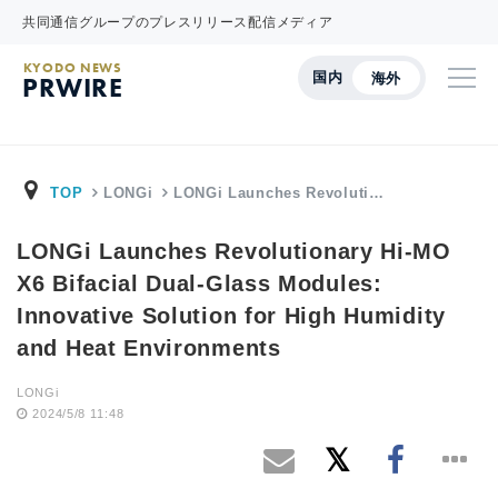
共同通信グループのプレスリリース配信メディア
KYODO NEWS
国内
海外
PRWIRE
TOP
LONGi
LONGi Launches Revoluti…
LONGi Launches Revolutionary Hi-MO
X6 Bifacial Dual-Glass Modules:
Innovative Solution for High Humidity
and Heat Environments
LONGi
2024/5/8 11:48