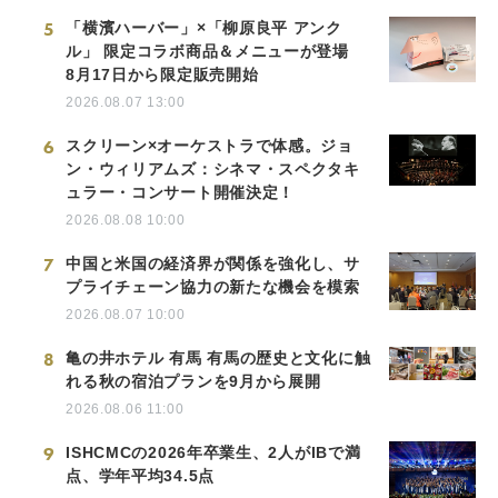
5
「横濱ハーバー」×「柳原良平 アンク
ル」 限定コラボ商品＆メニューが登場
8月17日から限定販売開始
2026.08.07 13:00
6
スクリーン×オーケストラで体感。ジョ
ン・ウィリアムズ：シネマ・スペクタキ
ュラー・コンサート開催決定！
2026.08.08 10:00
7
中国と米国の経済界が関係を強化し、サ
プライチェーン協力の新たな機会を模索
2026.08.07 10:00
8
亀の井ホテル 有馬 有馬の歴史と文化に触
れる秋の宿泊プランを9月から展開
2026.08.06 11:00
9
ISHCMCの2026年卒業生、2人がIBで満
点、学年平均34.5点