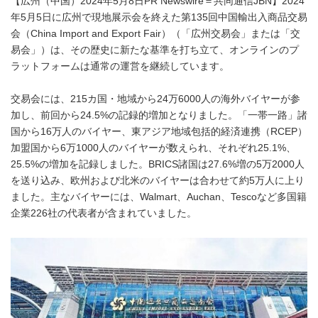
【広州（中国）2024年5月8日PR Newswire＝共同通信JBN】2024
年5月5日に広州で現地展示会を終えた第135回中国輸出入商品交易
会（China Import and Export Fair）（「広州交易会」または「交
易会」）は、その歴史に新たな基準を打ち立て、オンラインのプ
ラットフォームは通常の運営を継続しています。
交易会には、215カ国・地域から24万6000人の海外バイヤーが参
加し、前回から24.5%の記録的増加となりました。「一帯一路」諸
国から16万人のバイヤー、東アジア地域包括的経済連携（RCEP）
加盟国から6万1000人のバイヤーが数えられ、それぞれ25.1%、
25.5%の増加を記録しました。BRICS諸国は27.6%増の5万2000人
を送り込み、欧州および北米のバイヤーは合わせて約5万人に上り
ました。主なバイヤーには、Walmart、Auchan、Tescoなど多国籍
企業226社の代表者が含まれていました。