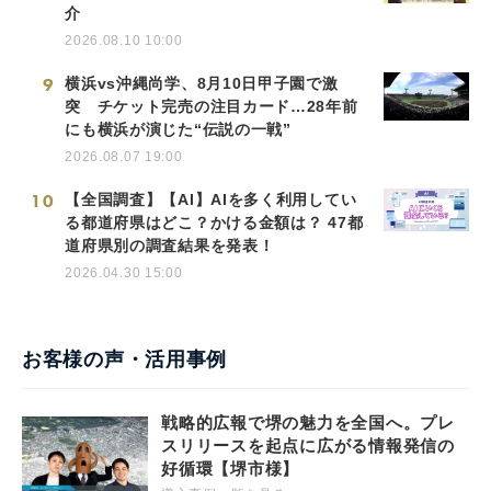
介
2026.08.10 10:00
9
横浜vs沖縄尚学、8月10日甲子園で激
突 チケット完売の注目カード…28年前
にも横浜が演じた“伝説の一戦”
2026.08.07 19:00
10
【全国調査】【AI】AIを多く利用してい
る都道府県はどこ？かける金額は？ 47都
道府県別の調査結果を発表！
2026.04.30 15:00
お客様の声・活用事例
戦略的広報で堺の魅力を全国へ。プレ
スリリースを起点に広がる情報発信の
好循環【堺市様】