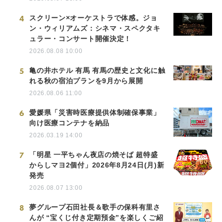
4
スクリーン×オーケストラで体感。ジョ
ン・ウィリアムズ：シネマ・スペクタキ
ュラー・コンサート開催決定！
2026.08.08 10:00
5
亀の井ホテル 有馬 有馬の歴史と文化に触
れる秋の宿泊プランを9月から展開
2026.08.06 11:00
6
愛媛県「災害時医療提供体制確保事業」
向け医療コンテナを納品
2026.03.19 14:00
7
「明星 一平ちゃん夜店の焼そば 超特盛
からしマヨ2個付」2026年8月24日(月)新
発売
2026.08.07 13:00
8
夢グループ石田社長＆歌手の保科有里さ
んが “宝くじ付き定期預金”を楽しくご紹