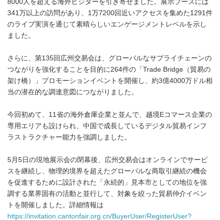
8000人を超える海外ビジターを引き寄せました。展示ブースには
341万以上の訪問があり、1万7200回近いアクセスを集めた1291件
のライブ実演を通じて素晴らしいエンゲージメントレベルを示し
ました。
さらに、第135回広州交易会は、グローバルなサプライチェーンの
つながりを強化することを目的に264件の「Trade Bridge（貿易の
架け橋）」プロモーションイベントを開催し、約3億4000万ドル相
当の潜在的な調達意図につながりました。
今回初めて、11省の海外倉庫企業と並んで、越境Eコマース企業の
専用エリアも設けられ、中国で成長しているデジタル貿易インフ
ラストラクチャー能力を強調しました。
5月5日の現地展示会の閉幕後、広州交易会はオンラインでサービ
スを継続し、物理的境界を超えたグローバルな商取引継続の機会
を促進するために設計された「永続的」見本市としての地位を強
調する業界固有の活動と並行して、対象を絞った貿易仲介イベン
トを開催しました。詳細情報は
https://invitation.cantonfair.org.cn/BuyerUser/RegisterUser?