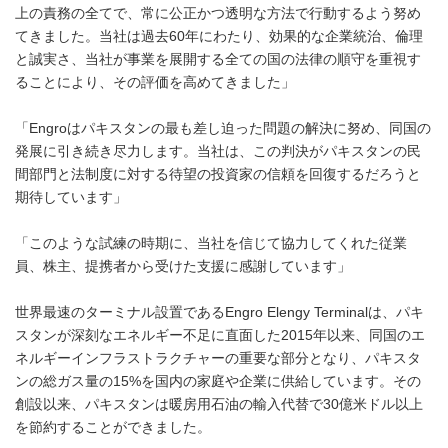
上の責務の全てで、常に公正かつ透明な方法で行動するよう努め
てきました。当社は過去60年にわたり、効果的な企業統治、倫理
と誠実さ、当社が事業を展開する全ての国の法律の順守を重視す
ることにより、その評価を高めてきました」
「Engroはパキスタンの最も差し迫った問題の解決に努め、同国の
発展に引き続き尽力します。当社は、この判決がパキスタンの民
間部門と法制度に対する待望の投資家の信頼を回復するだろうと
期待しています」
「このような試練の時期に、当社を信じて協力してくれた従業
員、株主、提携者から受けた支援に感謝しています」
世界最速のターミナル設置であるEngro Elengy Terminalは、パキ
スタンが深刻なエネルギー不足に直面した2015年以来、同国のエ
ネルギーインフラストラクチャーの重要な部分となり、パキスタ
ンの総ガス量の15%を国内の家庭や企業に供給しています。その
創設以来、パキスタンは暖房用石油の輸入代替で30億米ドル以上
を節約することができました。