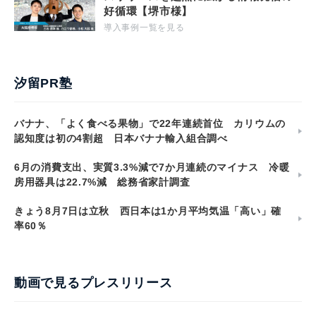
好循環【堺市様】
導入事例一覧を見る
汐留PR塾
バナナ、「よく食べる果物」で22年連続首位 カリウムの
認知度は初の4割超 日本バナナ輸入組合調べ
6月の消費支出、実質3.3%減で7か月連続のマイナス 冷暖
房用器具は22.7%減 総務省家計調査
きょう8月7日は立秋 西日本は1か月平均気温「高い」確
率60％
動画で見るプレスリリース