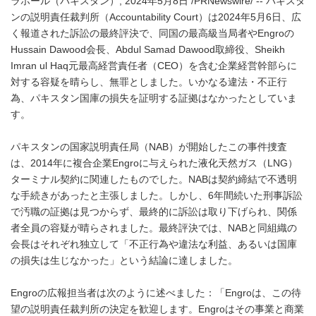
ラホール（パキスタン）, 2024年5月8日 /PRNewswire/ -- パキスタ
ンの説明責任裁判所（Accountability Court）は2024年5月6日、広
く報道された訴訟の最終評決で、同国の最高級当局者やEngroの
Hussain Dawood会長、Abdul Samad Dawood取締役、Sheikh
Imran ul Haq元最高経営責任者（CEO）を含む企業経営幹部らに
対する容疑を晴らし、無罪としました。いかなる違法・不正行
為、パキスタン国庫の損失を証明する証拠はなかったとしていま
す。
パキスタンの国家説明責任局（NAB）が開始したこの事件捜査
は、2014年に複合企業Engroに与えられた液化天然ガス（LNG）
ターミナル契約に関連したものでした。NABは契約締結で不透明
な手続きがあったと主張しました。しかし、6年間続いた刑事訴訟
で汚職の証拠は見つからず、最終的に訴訟は取り下げられ、関係
者全員の容疑が晴らされました。最終評決では、NABと同組織の
会長はそれぞれ独立して「不正行為や違法な利益、あるいは国庫
の損失は生じなかった」という結論に達しました。
Engroの広報担当者は次のように述べました：「Engroは、この待
望の説明責任裁判所の決定を歓迎します。Engroはその事業と商業