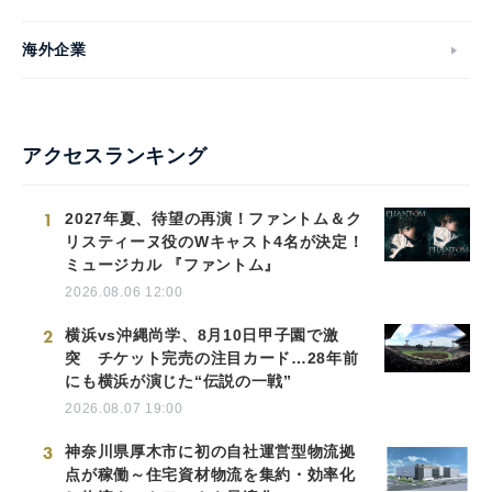
海外企業
アクセスランキング
1
2027年夏、待望の再演！ファントム＆ク
リスティーヌ役のWキャスト4名が決定！
ミュージカル 『ファントム』
2026.08.06 12:00
2
横浜vs沖縄尚学、8月10日甲子園で激
突 チケット完売の注目カード…28年前
にも横浜が演じた“伝説の一戦”
2026.08.07 19:00
3
神奈川県厚木市に初の自社運営型物流拠
点が稼働～住宅資材物流を集約・効率化