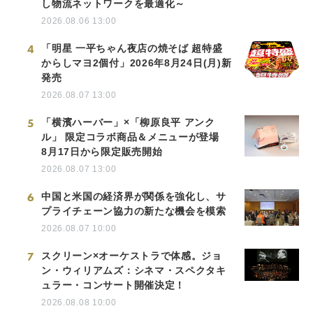
し物流ネットワークを最適化～
2026.08.06 13:00
4
「明星 一平ちゃん夜店の焼そば 超特盛
からしマヨ2個付」2026年8月24日(月)新
発売
2026.08.07 13:00
5
「横濱ハーバー」×「柳原良平 アンク
ル」 限定コラボ商品＆メニューが登場
8月17日から限定販売開始
2026.08.07 13:00
6
中国と米国の経済界が関係を強化し、サ
プライチェーン協力の新たな機会を模索
2026.08.07 10:00
7
スクリーン×オーケストラで体感。ジョ
ン・ウィリアムズ：シネマ・スペクタキ
ュラー・コンサート開催決定！
2026.08.08 10:00