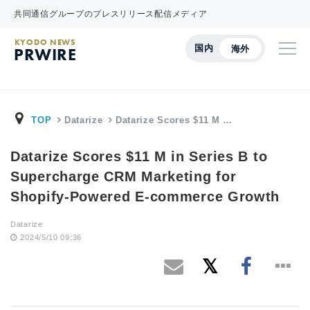
共同通信グループのプレスリリース配信メディア
KYODO NEWS
国内
海外
PRWIRE
TOP
Datarize
Datarize Scores $11 M …
Datarize Scores $11 M in Series B to
Supercharge CRM Marketing for
Shopify-Powered E-commerce Growth
Datarize
2024/5/10 09:36