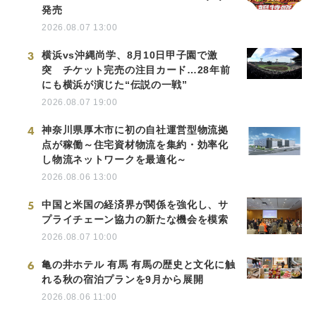
発売
2026.08.07 13:00
3
横浜vs沖縄尚学、8月10日甲子園で激
突 チケット完売の注目カード…28年前
にも横浜が演じた“伝説の一戦”
2026.08.07 19:00
4
神奈川県厚木市に初の自社運営型物流拠
点が稼働～住宅資材物流を集約・効率化
し物流ネットワークを最適化～
2026.08.06 13:00
5
中国と米国の経済界が関係を強化し、サ
プライチェーン協力の新たな機会を模索
2026.08.07 10:00
6
亀の井ホテル 有馬 有馬の歴史と文化に触
れる秋の宿泊プランを9月から展開
2026.08.06 11:00