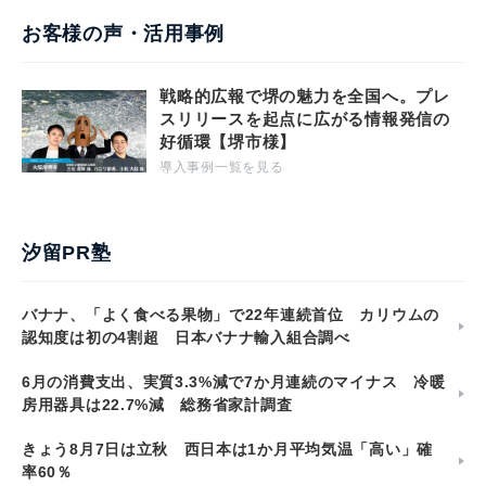
お客様の声・活用事例
戦略的広報で堺の魅力を全国へ。プレ
スリリースを起点に広がる情報発信の
好循環【堺市様】
導入事例一覧を見る
汐留PR塾
バナナ、「よく食べる果物」で22年連続首位 カリウムの
認知度は初の4割超 日本バナナ輸入組合調べ
6月の消費支出、実質3.3%減で7か月連続のマイナス 冷暖
房用器具は22.7%減 総務省家計調査
きょう8月7日は立秋 西日本は1か月平均気温「高い」確
率60％