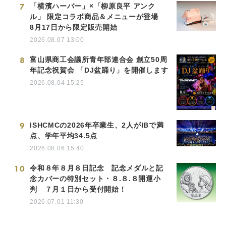
7
「横濱ハーバー」×「柳原良平 アンク
ル」 限定コラボ商品＆メニューが登場
8月17日から限定販売開始
2026.08.07 13:00
8
富山県商工会議所青年部連合会 創立50周
年記念祝賀会 「DJ盆踊り」を開催します
2026.08.04 15:25
9
ISHCMCの2026年卒業生、2人がIBで満
点、学年平均34.5点
2026.08.06 15:40
10
令和８年８月８日記念 記念メダルと記
念カバーの特別セット・８.８.８開運小
判 ７月１日から受付開始！
2026.07.01 11:30