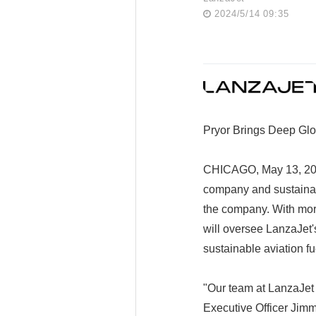
2024/5/14 09:35
Pryor Brings Deep Glo
CHICAGO, May 13, 2024
company and sustainab
the company. With mor
will oversee LanzaJet'
sustainable aviation fu
"Our team at LanzaJet i
Executive Officer Jimm