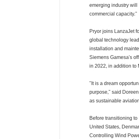
emerging industry will
commercial capacity."
Pryor joins LanzaJet 
global technology lead
installation and maint
Siemens Gamesa's offs
in 2022, in addition t
"It is a dream opportun
purpose," said Doreen P
as sustainable aviation
Before transitioning 
United States, Denmar
Controlling Wind Power