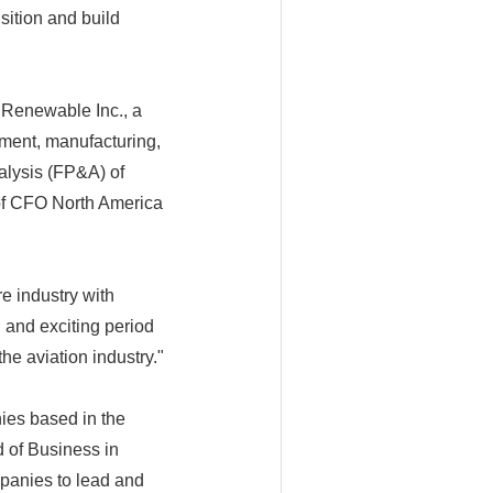
sition and build
 Renewable Inc., a
pment, manufacturing,
alysis (FP&A) of
of CFO North America
re industry with
l and exciting period
he aviation industry."
ies based in the
 of Business in
mpanies to lead and