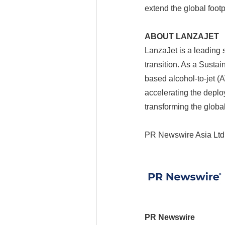
extend the global footp
ABOUT LANZAJET
LanzaJet is a leading 
transition. As a Susta
based alcohol-to-jet (A
accelerating the deplo
transforming the globa
PR Newswire Asia Ltd
PR Newswire