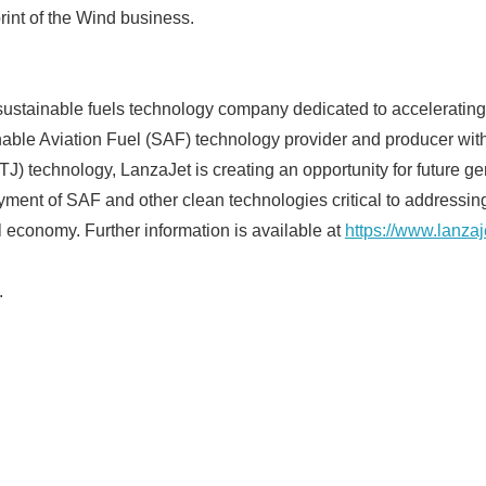
rint of the Wind business.
sustainable fuels technology company dedicated to accelerating
inable Aviation Fuel (SAF) technology provider and producer wit
TJ) technology, LanzaJet is creating an opportunity for future g
yment of SAF and other clean technologies critical to addressing
l economy. Further information is available at
https://www.lanzaj
.
Japanese