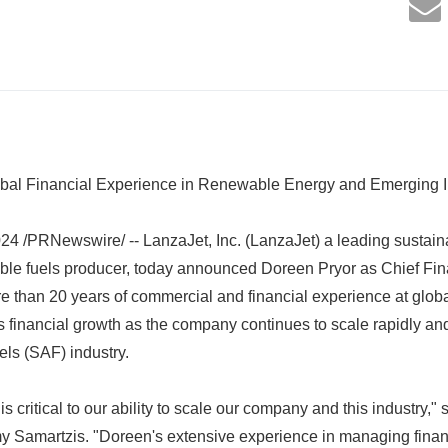
bal Financial Experience in Renewable Energy and Emerging I
 /PRNewswire/ -- LanzaJet, Inc. (LanzaJet) a leading sustaina
le fuels producer, today announced Doreen Pryor as Chief Fina
e than 20 years of commercial and financial experience at glob
s financial growth as the company continues to scale rapidly an
els (SAF) industry.
s critical to our ability to scale our company and this industry,"
y Samartzis. "Doreen's extensive experience in managing finan