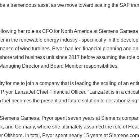
 be a tremendous asset as we move toward scaling the SAF tran
following her role as CFO for North America at Siemens Gamesa
er in the renewable energy industry - specifically in the develo
enance of wind turbines. Pryor had led financial planning and an
hore wind business unit since 2017 before assuming the role 
o Managing Director and Board Member responsibilities.
ity for me to join a company that is leading the scaling of an enti
ryor, LanzaJet Chief Financial Officer. "LanzaJet is in a critica
 fuel becomes the present and future solution to decarbonizing t
to Siemens Gamesa, Pryor spent seven years at Siemens compan
k, and Germany, where she ultimately assumed the role of Head
 Offshore. In total, Pryor spent nearly 15 years at Siemens co