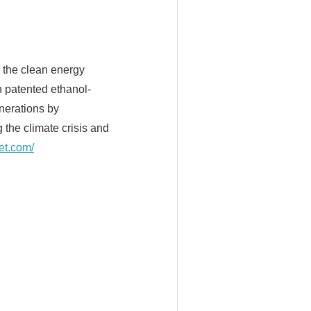
 the clean energy
h patented ethanol-
enerations by
 the climate crisis and
et.com/