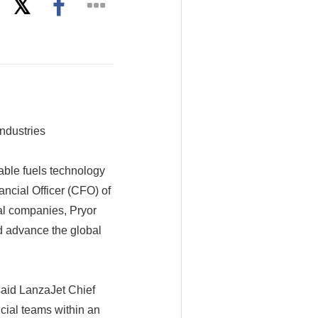
ndustries
ble fuels technology
ncial Officer (CFO) of
al companies, Pryor
d advance the global
 said LanzaJet Chief
cial teams within an