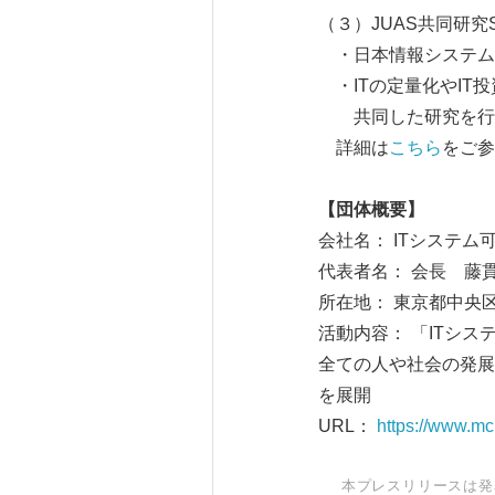
（３）JUAS共同研究S
・日本情報システム・
・ITの定量化やIT
共同した研究を行い
詳細は
こちら
をご参
【団体概要】
会社名： ITシステム
代表者名： 会長 藤
所在地： 東京都中央区
活動内容： 「ITシ
全ての人や社会の発展
を展開
URL：
https://www.mci
本プレスリリースは発