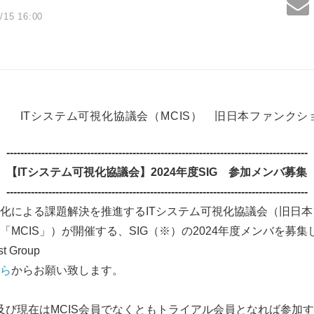
/15 16:00
ITシステム可視化協議会（MCIS） 旧日本ファンク
--------------------------------------------------------------------------------------
【
IT
システム可視化協議会】
2024
年度
SIG
参加メンバ募集
--------------------------------------------------------------------------------------
化による課題解決を推進するITシステム可視化協議会（旧日
MCIS」）が開催する、SIG（※）の2024年度メンバを募集
st Group
ら
からお願い致します。
、及び現在はMCIS会員でなくともトライアル会員となれば参加