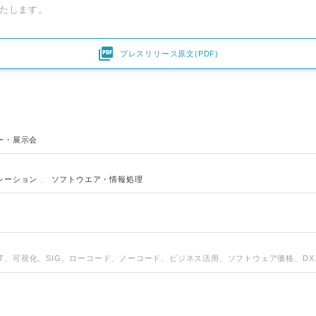
たします。

プレスリリース原文(PDF)
ー・展示会
レーション
、
ソフトウエア・情報処理
Japanese
G、IT、可視化、SIG、ローコード、ノーコード、ビジネス活用、ソフトウェア価格、DX、