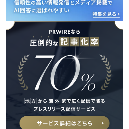
Japanese
English