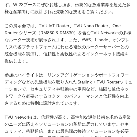
す。W-23ブースにぜひお越し頂き、伝統的な放送業界を超えた多
様な産業向けに設計された先駆的な技術をご覧ください。
この展示会では、TVU IoT Router、TVU Nano Router、One
Router シリーズ（RM860 & RM830）を含むTVU Networksの多様
なルーター技術が展示されます。また、AWS、Linode、オンプレ
ミスの各プラットフォームにわたる複数のルーターサーバーとの
統合機能を実演し、信頼性と柔軟性のあるインターネット接続を
提供します。
参加のハイライトは、リンクアグリゲーションやポートフォワー
ディングなどの先進機能を取り入れたStarlink + TVU Routerソリュ
ーションで、セキュリティや移動中の車両など、強固な通信ネッ
トワークを必要とするセクターのパフォーマンスと信頼性を向上
させるために特別に設計されています。
TVU Networksは、信頼性が高く、高性能な通信技術を求める産業
のニーズに応えるソリューションの革新に尽力しています。セキ
ュリティ、移動通信、または最先端の接続ソリューションを必要