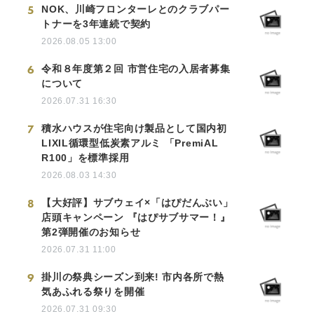
5
NOK、川崎フロンターレとのクラブパー
トナーを3年連続で契約
2026.08.05 13:00
6
令和８年度第２回 市営住宅の入居者募集
について
2026.07.31 16:30
7
積水ハウスが住宅向け製品として国内初
LIXIL循環型低炭素アルミ 「PremiAL
R100」を標準採用
2026.08.03 14:30
8
【大好評】サブウェイ×「はぴだんぶい」
店頭キャンペーン 『はぴサブサマー！』
第2弾開催のお知らせ
2026.07.31 11:00
9
掛川の祭典シーズン到来! 市内各所で熱
気あふれる祭りを開催
2026.07.31 09:30