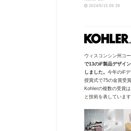
2024/5/15 09:39
ウィスコンシン州コーラー、2
で
13
の
iF
製品デザイン
しました。
今年のiF
授賞式で75の金賞受
Kohlerの複数の
と技術を表していま