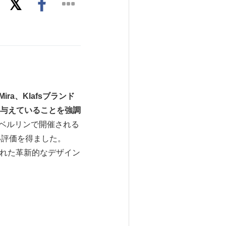
Mira
、
Klafs
ブランド
与えていることを強調
、ベルリンで開催される
い評価を得ました。
された革新的なデザイン