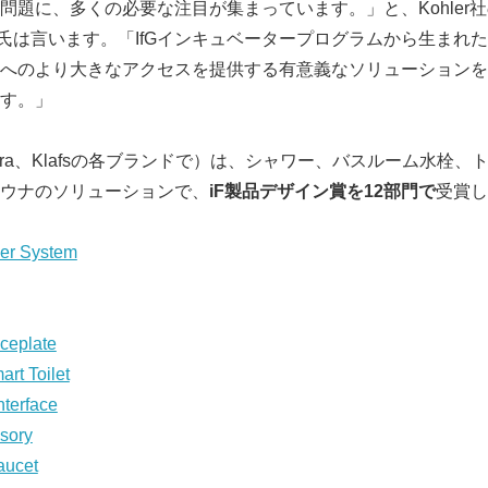
問題に、多くの必要な注目が集まっています。」と、Kohler
English
ohler氏は言います。「IfGインキュベータープログラムから生ま
へのより大きなアクセスを提供する有意義なソリューションを
す。」
er、Mira、Klafsの各ブランドで）は、シャワー、バスルーム水栓
ウナのソリューションで、
iF
製品デザイン賞を
12
部門で
受賞し
wer System
aceplate
art Toilet
nterface
sory
aucet