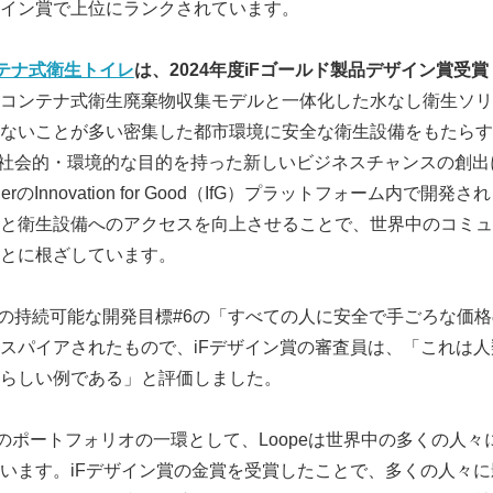
ザイン賞で上位にランクされています。
コンテナ式衛生トイレ
は、
2024
年度
iF
ゴールド製品デザイン賞受賞
コンテナ式衛生廃棄物収集モデルと一体化した水なし衛生ソリ
ないことが多い密集した都市環境に安全な衛生設備をもたらす
は、社会的・環境的な目的を持った新しいビジネスチャンスの創
rのInnovation for Good（IfG）プラットフォーム内で開発
と衛生設備へのアクセスを向上させることで、世界中のコミュ
とに根ざしています。
Japanese
国連の持続可能な開発目標#6の「すべての人に安全で手ごろな価
スパイアされたもので、iFデザイン賞の審査員は、「これは
らしい例である」と評価しました。
for Goodのポートフォリオの一環として、Loopeは世界中の多くの
います。iFデザイン賞の金賞を受賞したことで、多くの人々