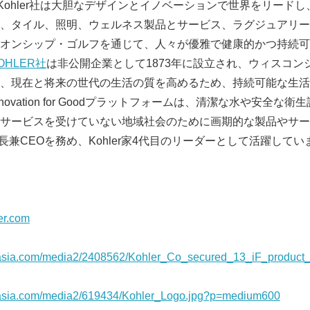
、Kohler社は大胆なデザインとイノベーションで世界をリード
、タイル、照明、ウェルネス製品とサービス、ラグジュアリー
オンシップ・ゴルフを通じて、人々が優雅で健康的かつ持続可
OHLER社
は非公開企業として1873年に設立され、ウィスコン
、現在と将来の世代の生活の質を高めるため、持続可能な生活
ovation for Goodプラットフォームは、清潔な水や安全な
サービスを受けていない地域社会のために画期的な製品やサー
erが会長兼CEOを務め、Kohler家4代目のリーダーとして活躍して
er.com
nasia.com/media2/2408562/Kohler_Co_secured_13_iF_product
nasia.com/media2/619434/Kohler_Logo.jpg?p=medium600