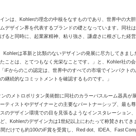
インは、Kohlerの理念の中核をなすものであり、世界中の大
ムデザイン界を代表するブランドの礎となっています。同社は
げると同時に、起業家精神、粘り強さ、謙虚さに根ざした経営
り、Kohlerは革新と比類のないデザインの発展に尽力してきま
ことは、とてつもなく光栄なことです。」と、Kohler社の会長
ます。「iFからのこの認定は、世界中のすべての市場でインパクト
の継続的なコミットメントを確認するものです。」
ッタンのメトロポリタン美術館に同社のカラーバスルーム器具が
ーティストやデザイナーとの主要なパートナーシップ、最も尊
スのデザイン環境での目を見張るようなインスタレーション、
、Kohlerのデザイン力は1世紀以上にわたって称賛されてきまし
だけでも約100のiF賞を受賞し、Red dot、IDEA、Fast Co