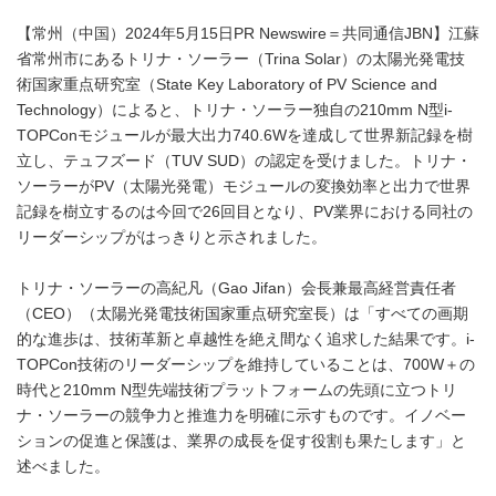
【常州（中国）2024年5月15日PR Newswire＝共同通信JBN】江蘇
省常州市にあるトリナ・ソーラー（Trina Solar）の太陽光発電技
術国家重点研究室（State Key Laboratory of PV Science and
Technology）によると、トリナ・ソーラー独自の210mm N型i-
TOPConモジュールが最大出力740.6Wを達成して世界新記録を樹
立し、テュフズード（TUV SUD）の認定を受けました。トリナ・
ソーラーがPV（太陽光発電）モジュールの変換効率と出力で世界
記録を樹立するのは今回で26回目となり、PV業界における同社の
リーダーシップがはっきりと示されました。
トリナ・ソーラーの高紀凡（Gao Jifan）会長兼最高経営責任者
（CEO）（太陽光発電技術国家重点研究室長）は「すべての画期
的な進歩は、技術革新と卓越性を絶え間なく追求した結果です。i-
TOPCon技術のリーダーシップを維持していることは、700W＋の
時代と210mm N型先端技術プラットフォームの先頭に立つトリ
ナ・ソーラーの競争力と推進力を明確に示すものです。イノベー
ションの促進と保護は、業界の成長を促す役割も果たします」と
述べました。