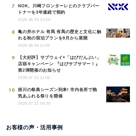
7
NOK、川崎フロンターレとのクラブパー
トナーを3年連続で契約
2026.08.05 13:00
8
亀の井ホテル 有馬 有馬の歴史と文化に触
れる秋の宿泊プランを9月から展開
2026.08.06 11:00
9
【大好評】サブウェイ×「はぴだんぶい」
店頭キャンペーン 『はぴサブサマー！』
第2弾開催のお知らせ
2026.07.31 11:00
10
掛川の祭典シーズン到来! 市内各所で熱
気あふれる祭りを開催
2026.07.31 09:30
お客様の声・活用事例