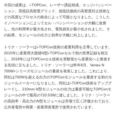
今回の成果は、i-TOPCon、レーザー誘起焼成、エッジパッシベー
ション、高抵抗高密度グリッド、低抵抗接続の高密度封止技術な
どの高度なプロセスの統合によって可能となりました。こうした
イノベーションによってセル・パッシベーションが大幅に改善
し、光の利用率が最大化され、電気損失が最小化されました。そ
の結果、モジュールの出力と効率が大幅に向上しました。
トリナ・ソーラーはi-TOPCon技術の産業利用を主導しています。
2015年に産業用大面積N型i-TOPConセルで初の世界記録を樹立
し、2018年にはTOPConセル技術を実験室から産業化へと推進す
る先頭に立ちました。トリナ・ソーラーは昨年8月、Vertex N
700W+シリーズモジュールの量産を発表しました。これにより、
同社は700Wを超える出力のTOPConモジュールを量産する初のモ
ジュールメーカーになりました。同社はi-TOPCon技術をアップグ
レードし、210mm N型モジュールの出力は量産可能なTOPConモ
ジュールの中で最高の720.53Wに達しました。トリナ・ソーラー
の高効率・高出力のN型モジュールは市場で広く評価されており、
公共発電所や商業・産業用発電所で使用されています。