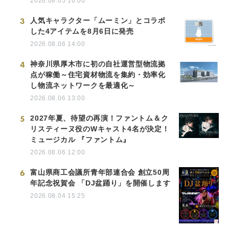
2026.08.05 16:00
3
人気キャラクター「ムーミン」とコラボ
した4アイテムを8月6日に発売
2026.08.06 14:00
4
神奈川県厚木市に初の自社運営型物流拠
点が稼働～住宅資材物流を集約・効率化
し物流ネットワークを最適化～
2026.08.06 13:00
5
2027年夏、待望の再演！ファントム＆ク
リスティーヌ役のWキャスト4名が決定！
ミュージカル 『ファントム』
2026.08.06 12:00
6
富山県商工会議所青年部連合会 創立50周
年記念祝賀会 「DJ盆踊り」を開催します
2026.08.04 15:25