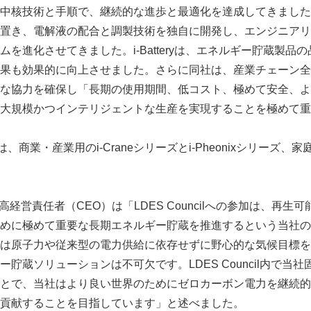
核技術と手順で、継続的な進歩と最適化を達成してきました。i-B
置き、電解液の配合と調製技術を独自に開発し、エンジニアリン
を進化させてきました。i-Batteryは、エネルギー貯蔵製品
果も効果的に向上させました。さらに同社は、産業チェーン全
な協力を確保し「長期の使用期間、低コスト、極めて安全、よ
大規模かつインテリジェントな生産を実現することを極めて重
品には、商業・産業用のi-Craneシリーズとi-Pheonixシリーズ、家
兼最高経営責任者（CEO）は「LDES Councilへの参加は、再
めに極めて重要な長期エネルギー貯蔵を推進するという当社の
は原子力や従来型の電力供給に依存せずに野心的な気候目標を
貯蔵ソリューションは不可欠です。LDES Council内で当
とで、当社はより良い世界のためにゼロカーボン電力を継続的
貢献することを目指しています」と述べました。