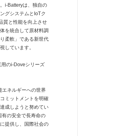
atteryは、独自の
グシステムとIoTク
の品質と性能を向上させ
体を統合して原材料調
り柔軟」である新世代
視しています。
庭用のi-Doveシリーズ
生可能エネルギーへの世界
コミットメントを明確
達成しようと努めてい
社固有の安全で長寿命の
に提供し、国際社会の