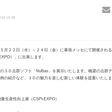
/16 15:00
５月２２日（水）～２４日（金）に幕張メッセにて開催される
‐EXPO）」に出展します。
の３Ｄ点群ソフト「NuBas」を展示いたします。橋梁の点群
例の紹介など、３Ｄの魅力を楽しむ新しい体験を提案いたしま
量生産性向上展（CSPI‐EXPO）