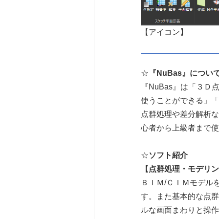
【アイコン】
☆
『
NuBas
』につい
『NuBas』は「３
使うことができる」「
点群処理や差分解析な
心者から上級者まで使
☆
ソフト紹介
【点群処理・モデリン
ＢＩＭ/ＣＩＭモデル
す。また基本的な点群
ルな画面まわりと操作