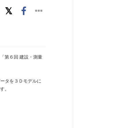
「第６回 建設・測量
データを３Ｄモデルに
す。