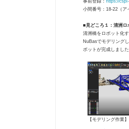
事前登録：
https://csp
小間番号：18-22（
■見どころ１：清洲ロ
清洲橋をロボット化す
NuBasでモデリン
ボットが完成しました
【モデリング