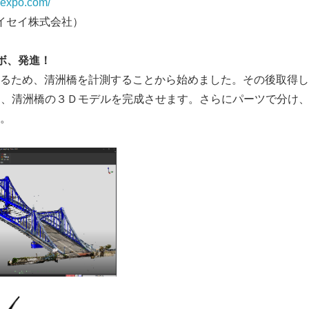
i-expo.com/
アイセイ株式会社）
ボ、発進！
るため、清洲橋を計測することから始めました。その後取得し
グし、清洲橋の３Ｄモデルを完成させます。さらにパーツで分け
。
作業】