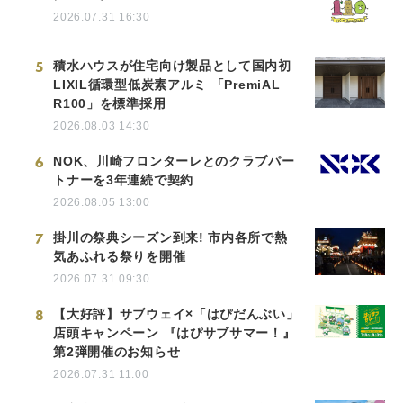
2026.07.31 16:30
5
積水ハウスが住宅向け製品として国内初
LIXIL循環型低炭素アルミ 「PremiAL
R100」を標準採用
2026.08.03 14:30
6
NOK、川崎フロンターレとのクラブパー
トナーを3年連続で契約
2026.08.05 13:00
7
掛川の祭典シーズン到来! 市内各所で熱
気あふれる祭りを開催
2026.07.31 09:30
8
【大好評】サブウェイ×「はぴだんぶい」
店頭キャンペーン 『はぴサブサマー！』
第2弾開催のお知らせ
2026.07.31 11:00