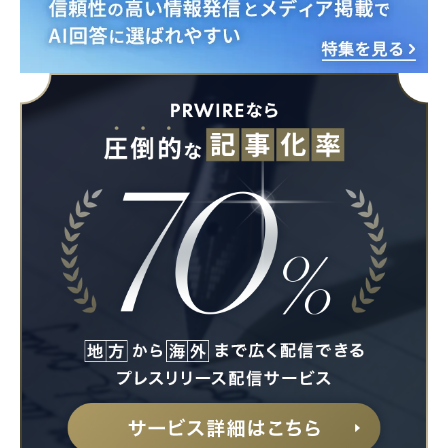
Japanese
English