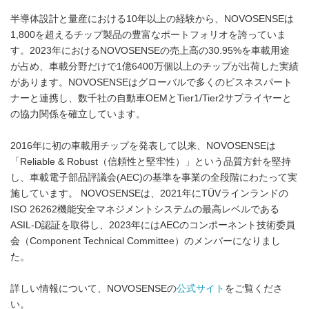
半導体設計と量産における10年以上の経験から、NOVOSENSEは
1,800を超えるチップ製品の豊富なポートフォリオを誇っていま
す。2023年におけるNOVOSENSEの売上高の30.95%を車載用途
が占め、車載分野だけで1億6400万個以上のチップが出荷した実績
があります。NOVOSENSEはグローバルで多くのビスネスパート
ナーと連携し、数千社の自動車OEMとTier1/Tier2サプライヤーと
の協力関係を確立しています。
2016年に初の車載用チップを発表して以来、NOVOSENSEは
「Reliable & Robust（信頼性と堅牢性）」という品質方針を堅持
し、車載電子部品評議会(AEC)の基準を事業の全段階にわたって実
施しています。 NOVOSENSEは、2021年にTÜVラインランドの
ISO 26262機能安全マネジメントシステムの最高レベルである
ASIL-D認証を取得し、2023年にはAECのコンポーネント技術委員
会（Component Technical Committee）のメンバーになりまし
た。
詳しい情報について、NOVOSENSEの
公式サイト
をご覧くださ
い。