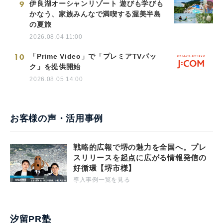
9
伊良湖オーシャンリゾート 遊びも学びも
かなう、家族みんなで満喫する渥美半島
の夏旅
2026.08.04 11:00
10
「Prime Video」で「プレミアTVパッ
ク」を提供開始
2026.08.05 14:00
お客様の声・活用事例
戦略的広報で堺の魅力を全国へ。プレ
スリリースを起点に広がる情報発信の
好循環【堺市様】
導入事例一覧を見る
汐留PR塾