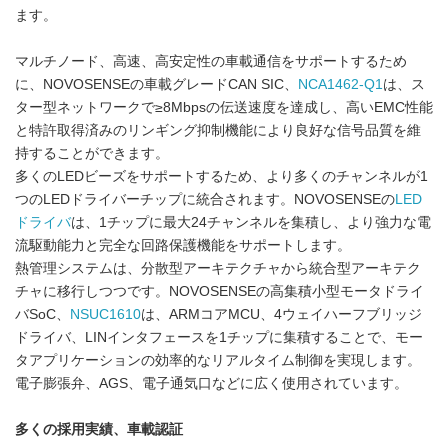
ます。
マルチノード、高速、高安定性の車載通信をサポートするため
に、NOVOSENSEの車載グレードCAN SIC、
NCA1462-Q1
は、ス
ター型ネットワークで≥8Mbpsの伝送速度を達成し、高いEMC性能
と特許取得済みのリンギング抑制機能により良好な信号品質を維
持することができます。
多くのLEDビーズをサポートするため、より多くのチャンネルが1
つのLEDドライバーチップに統合されます。NOVOSENSEの
LED
ドライバ
は、1チップに最大24チャンネルを集積し、より強力な電
流駆動能力と完全な回路保護機能をサポートします。
熱管理システムは、分散型アーキテクチャから統合型アーキテク
チャに移行しつつです。NOVOSENSEの高集積小型モータドライ
バSoC、
NSUC1610
は、ARMコアMCU、4ウェイハーフブリッジ
ドライバ、LINインタフェースを1チップに集積することで、モー
タアプリケーションの効率的なリアルタイム制御を実現します。
電子膨張弁、AGS、電子通気口などに広く使用されています。
多くの
採用実績、車載認証