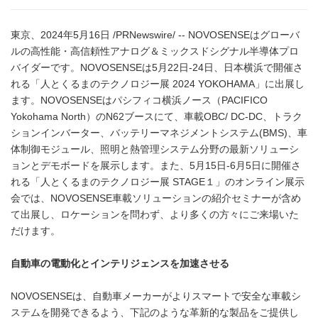
東京、2024年5月16日 /PRNewswire/ -- NOVOSENSEはグローバ
ルの高性能・高信頼性アナログ＆ミックスドシグナル半導体プロ
バイダーです。NOVOSENSEは5月22日‐24日、日本横浜で開催さ
れる「人とくるまのテクノロジー展 2024 YOKOHAMA」に出展し
ます。NOVOSENSEはパシフィコ横浜ノース（PACIFICO
Yokohama North）のN62ブースにて、車載OBC/ DC-DC、トラク
ションインバーター、バッテリーマネジメントシステム(BMS)、車
体制御モジュール、照明と熱管理システム分野の最新ソリューシ
ョンとデモボードを展示します。また、5月15日‐6月5日に開催さ
れる「人とくるまのテクノロジー展 STAGE１」のオンライン展示
会では、NOVOSENSE車載ソリューションの紹介セミナーが含め
て出展し、ロケーションを問わず、より多くの方々にご来場いた
だけます。
自動車の電動化とインテリジェンスを加速させる
NOVOSENSEは、自動車メーカーがよりスマートで安全な車載シ
ステムを開発できるよう、下記のような革新的な製品をご提供し