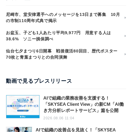
尼崎市、堂安律選手へのメッセージを13日まで募集 10月
の市制110周年式典で掲示
お盆玉、子ども1人あたり平均9,977円 用意する人は
38.6% ソニー損保調べ
仙台七夕まつり6日開幕 戦後復活80回目、歴代ポスター
70枚と青葉まつりとの合同演舞
動画で見るプレスリリース
AIで組織の業務改善を支援する！
「SKYSEA Client View」の新CM「AI働
き方分析レポートサービス」篇を公開
2026.08.06 11:04
AIで組織の改善点を見抜く！「SKYSEA