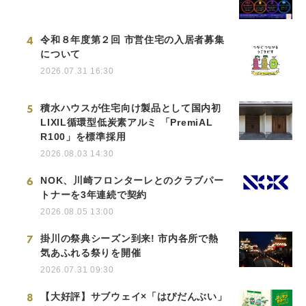
4
令和８年度第２回 市営住宅の入居者募集
について
2026.07.31 16:30
5
積水ハウスが住宅向け製品として国内初
LIXIL循環型低炭素アルミ 「PremiAL
R100」を標準採用
2026.08.03 14:30
6
NOK、川崎フロンターレとのクラブパー
トナーを3年連続で契約
2026.08.05 13:00
7
掛川の祭典シーズン到来! 市内各所で熱
気あふれる祭りを開催
2026.07.31 09:30
8
【大好評】サブウェイ×「はぴだんぶい」