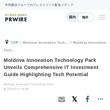
共同通信グループのプレスリリース配信メディア
KYODO NEWS
国内
海外
PRWIRE
TOP
Moldova Innovation Tech…
Moldova Innovation
Tech…
Moldova Innovation Technology Park
Unveils Comprehensive IT Investment
Guide Highlighting Tech Potential
Moldova Innovation Technology Park
2024/5/17 09:40