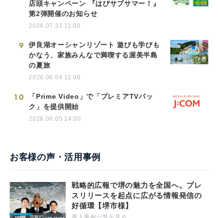
店頭キャンペーン 『はぴサブサマー！』
第2弾開催のお知らせ
2026.07.31 11:00
9
伊良湖オーシャンリゾート 遊びも学びも
かなう、家族みんなで満喫する渥美半島
の夏旅
2026.08.04 11:00
10
「Prime Video」で「プレミアTVパッ
ク」を提供開始
2026.08.05 14:00
お客様の声・活用事例
戦略的広報で堺の魅力を全国へ。プレ
スリリースを起点に広がる情報発信の
好循環【堺市様】
導入事例一覧を見る