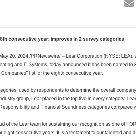
 8th consecutive year; improves in 2 survey categories
ay 20, 2024 /PRNewswire/ -- Lear Corporation (NYSE: LEA), a
 Seating and E-Systems, today announced it has been named 
Companies" list for the eighth consecutive year.
ategories, used by respondents to determine the overall company
dustry group, Lear placed in the top five in every category. Lea
 Responsibility and Financial Soundness categories compared wit
oud of the Lear team for sustaining our recognition as one of 
eight consecutive years. It is a testament to our talented and