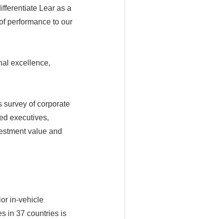
fferentiate Lear as a
 of performance to our
nal excellence,
 survey of corporate
ed executives,
nvestment value and
or in-vehicle
 in 37 countries is