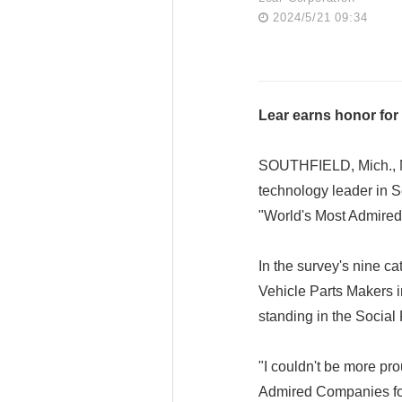
2024/5/21 09:34
Lear earns honor for
SOUTHFIELD, Mich., M
technology leader in
"World's Most Admired 
In the survey's nine c
Vehicle Parts Makers in
standing in the Social
"I couldn't be more pr
Admired Companies for 