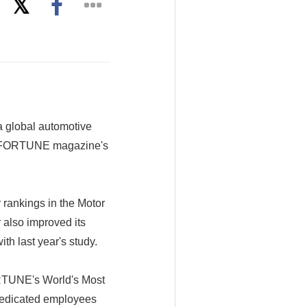
 global automotive
to FORTUNE magazine's
 rankings in the Motor
r also improved its
h last year's study.
FORTUNE's World's Most
 dedicated employees