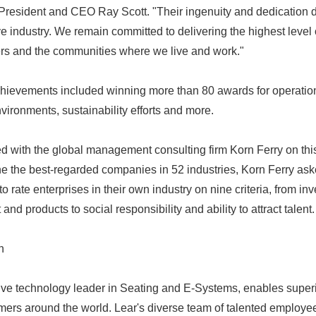
President and CEO Ray Scott. "Their ingenuity and dedication di
ve industry. We remain committed to delivering the highest level
rs and the communities where we live and work."
chievements included winning more than 80 awards for operatio
vironments, sustainability efforts and more.
with the global management consulting firm Korn Ferry on this
ne the best-regarded companies in 52 industries, Korn Ferry ask
to rate enterprises in their own industry on nine criteria, from i
nd products to social responsibility and ability to attract talent.
on
ive technology leader in Seating and E-Systems, enables superi
ers around the world. Lear's diverse team of talented employees