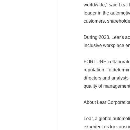
worldwide," said Lear 
leader in the automoti
customers, shareholde
During 2023, Lear's a
inclusive workplace en
FORTUNE collaborated 
reputation. To determi
directors and analysts 
quality of management a
About Lear Corporati
Lear, a global automot
experiences for consum