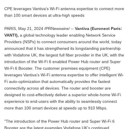
CPE leverages Vantiva's Wi-Fi antenna expertise to connect more
than 100 smart devices at ultra-high speeds
PARIS, May 21, 2024 /PRNewswire/ --
Vantiva (Euronext Paris:
VANTI),
a global technology leader enabling Network Service
Providers (NSPs) to connect consumers around the world, today
announced that it has strengthened its longstanding partnership
with Vodafone UK, the largest full fiber provider in the UK, with the
introduction of the Wi-Fi 6 enabled Power Hub router and Super
Wi-Fi 6 Booster. The customer premises equipment (CPE)
leverages Vantiva's Wi-Fi antenna expertise to offer intelligent Wi-
Fi auto-optimization that automatically provides the fastest
connectivity across all devices. The router and booster are
designed to cost-effectively deliver a superior whole-home Wi-Fi
experience to end-users with the ability to seamlessly connect
more than 100 smart devices at speeds up to 910 Mbps.
"The introduction of the Power Hub router and Super Wi-Fi 6
Booster are the latest examples Vodafone UK's continued