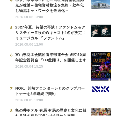
4
点が稼働～住宅資材物流を集約・効率化
し物流ネットワークを最適化～
2026.08.06 13:00
5
2027年夏、待望の再演！ファントム＆ク
リスティーヌ役のWキャスト4名が決定！
ミュージカル 『ファントム』
2026.08.06 12:00
6
富山県商工会議所青年部連合会 創立50周
年記念祝賀会 「DJ盆踊り」を開催します
2026.08.04 15:25
7
NOK、川崎フロンターレとのクラブパー
トナーを3年連続で契約
2026.08.05 13:00
8
亀の井ホテル 有馬 有馬の歴史と文化に触
れる秋の宿泊プランを9月から展開