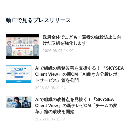
動画で見るプレスリリース
政府全体でこども・若者の自殺防止に向
けた取組を強化します
2026.08.07 14:00
AIで組織の業務改善を支援する！ 「SKYSEA
Client View」の新CM「AI働き方分析レポー
トサービス」篇を公開
2026.08.06 11:04
AIで組織の改善点を見抜く！「SKYSEA
Client View」の新テレビCM「チームの変
革」篇の放映を開始
2026.08.06 11:04