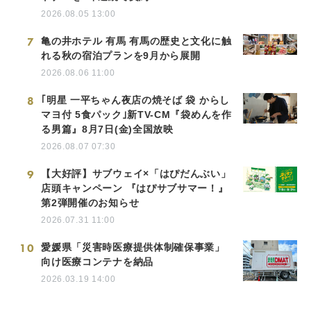
2026.08.05 13:00
7
亀の井ホテル 有馬 有馬の歴史と文化に触
れる秋の宿泊プランを9月から展開
2026.08.06 11:00
8
｢明星 一平ちゃん夜店の焼そば 袋 からし
マヨ付 5食パック｣新TV-CM『袋めんを作
る男篇』8月7日(金)全国放映
2026.08.07 07:30
9
【大好評】サブウェイ×「はぴだんぶい」
店頭キャンペーン 『はぴサブサマー！』
第2弾開催のお知らせ
2026.07.31 11:00
10
愛媛県「災害時医療提供体制確保事業」
向け医療コンテナを納品
2026.03.19 14:00