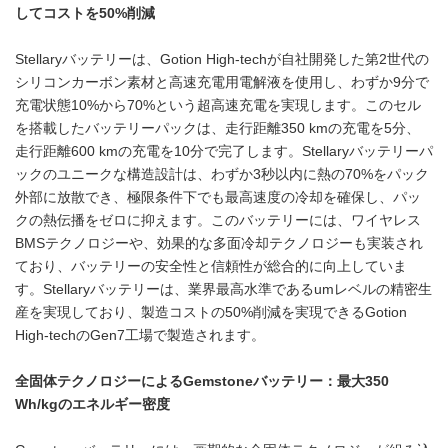
してコストを
50%
削減
Stellaryバッテリーは、Gotion High-techが自社開発した第2世代の
シリコンカーボン素材と高速充電用電解液を使用し、わずか9分で
充電状態10%から70%という超高速充電を実現します。このセル
を搭載したバッテリーパックは、走行距離350 kmの充電を5分、
走行距離600 kmの充電を10分で完了します。Stellaryバッテリーパ
ックのユニークな構造設計は、わずか3秒以内に熱の70%をパック
外部に放散でき、極限条件下でも最高速度の冷却を確保し、パッ
クの熱伝播をゼロに抑えます。このバッテリーには、ワイヤレス
BMSテクノロジーや、効果的な多面冷却テクノロジーも実装され
ており、バッテリーの安全性と信頼性が総合的に向上していま
す。Stellaryバッテリーは、業界最高水準であるumレベルの精密生
産を実現しており、製造コストの50%削減を実現できるGotion
High-techのGen7工場で製造されます。
全固体テクノロジーによる
Gemstone
バッテリー：最大
350
Wh/kg
のエネルギー密度