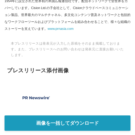
1954年に設立された世界初の米国広報通信社です。配信ネットワークで全世界をカ
バーしています。Cision Ltd.の子会社として、Cisionクラウドベースコミュニケーシ
ョン製品、世界最大のマルチチャネル、多文化コンテンツ普及ネットワークと包括的
なワークフローツールおよびプラットフォームを組み合わせることで、様々な組織の
ストーリーを支えています。
www.prnasia.com
本プレスリリースは発表元が入力した原稿をそのまま掲載しておりま
す。また、プレスリリースへのお問い合わせは発表元に直接お願いいた
します。
プレスリリース添付画像
画像を一括してダウンロード