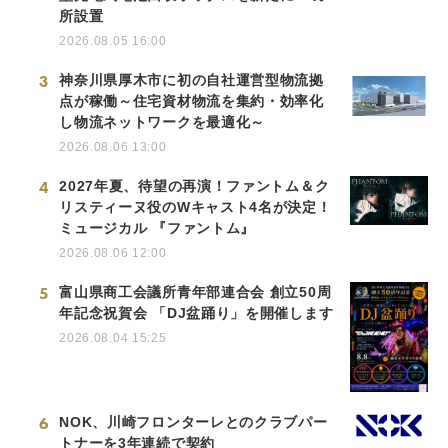
所設置
2026.08.05 16:00
3
神奈川県厚木市に初の自社運営型物流拠
点が稼働～住宅資材物流を集約・効率化
し物流ネットワークを最適化～
2026.08.06 13:00
4
2027年夏、待望の再演！ファントム＆ク
リスティーヌ役のWキャスト4名が決定！
ミュージカル 『ファントム』
2026.08.06 12:00
5
富山県商工会議所青年部連合会 創立50周
年記念祝賀会 「DJ盆踊り」を開催します
2026.08.04 15:25
6
NOK、川崎フロンターレとのクラブパー
トナーを3年連続で契約