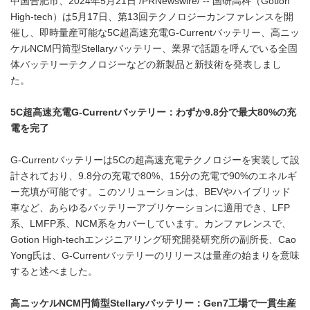
中国合肥市、2024年5月21日 /PRNewswire/ -- 国研高科（Gotion
High-tech）は5月17日、第13回テクノロジーカンファレンスを開
催し、即時量産可能な5C超高速充電G-Currentバッテリー、高ニッ
ケルNCM円筒型Stellaryバッテリー、業界で話題を呼んでいる全固
体バッテリーテクノロジーなどの新製品と新技術を発表しまし
た。
5C
超高速充電
G-Current
バッテリー：わずか
9.8
分で最大
80%
の充
電を完了
G-Currentバッテリーは5Cの超高速充電テクノロジーを実装して設
計されており、9.8分の充電で80%、15分の充電で90%のエネルギ
ー充填が可能です。このソリューションは、BEVやハイブリッド
車など、あらゆるバッテリーアプリケーションに適用でき、LFP
系、LMFP系、NCM系をカバーしています。カンファレンスで、
Gotion High-techエンジニアリング研究開発研究所の副所長、Cao
Yong氏は、G-Currentバッテリーのリリースは量産の始まりを意味
すると述べました。
高ニッケル
NCM
円筒型
Stellary
バッテリー：
Gen7
工場で一貫生産