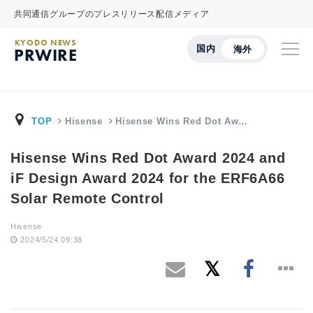
共同通信グループのプレスリリース配信メディア
KYODO NEWS
国内
海外
PRWIRE
TOP
Hisense
Hisense Wins Red Dot Aw…
Hisense Wins Red Dot Award 2024 and
iF Design Award 2024 for the ERF6A66
Solar Remote Control
Hisense
2024/5/24 09:38