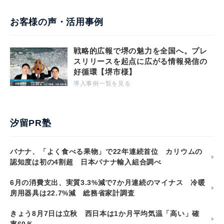
お客様の声・活用事例
戦略的広報で堺の魅力を全国へ。プレ
スリリースを起点に広がる情報発信の
好循環【堺市様】
導入事例一覧を見る
汐留PR塾
バナナ、「よく食べる果物」で22年連続首位 カリウムの
認知度は初の4割超 日本バナナ輸入組合調べ
6月の消費支出、実質3.3%減で7か月連続のマイナス 冷暖
房用器具は22.7%減 総務省家計調査
きょう8月7日は立秋 西日本は1か月平均気温「高い」確
率60％