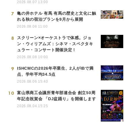
2026.08.07 13:00
7
亀の井ホテル 有馬 有馬の歴史と文化に触
れる秋の宿泊プランを9月から展開
2026.08.06 11:00
8
スクリーン×オーケストラで体感。ジョ
ン・ウィリアムズ：シネマ・スペクタキ
ュラー・コンサート開催決定！
2026.08.08 10:00
9
ISHCMCの2026年卒業生、2人がIBで満
点、学年平均34.5点
2026.08.06 15:40
10
富山県商工会議所青年部連合会 創立50周
年記念祝賀会 「DJ盆踊り」を開催します
2026.08.04 15:25