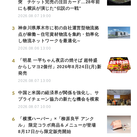
突 チケット完売の注目カード…28年前
にも横浜が演じた“伝説の一戦”
2026.08.07 19:00
3
神奈川県厚木市に初の自社運営型物流拠
点が稼働～住宅資材物流を集約・効率化
し物流ネットワークを最適化～
2026.08.06 13:00
4
「明星 一平ちゃん夜店の焼そば 超特盛
からしマヨ2個付」2026年8月24日(月)新
発売
2026.08.07 13:00
5
中国と米国の経済界が関係を強化し、サ
プライチェーン協力の新たな機会を模索
2026.08.07 10:00
6
「横濱ハーバー」×「柳原良平 アンク
ル」 限定コラボ商品＆メニューが登場
8月17日から限定販売開始