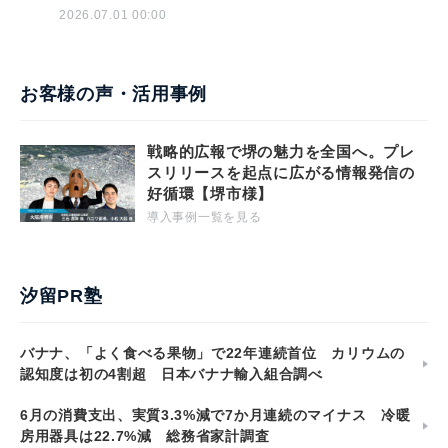
2026.07.01 00:00
お客様の声・活用事例
戦略的広報で堺の魅力を全国へ。プレ
スリリースを起点に広がる情報発信の
好循環【堺市様】
導入事例一覧を見る
汐留PR塾
バナナ、「よく食べる果物」で22年連続首位 カリウムの
認知度は初の4割超 日本バナナ輸入組合調べ
6月の消費支出、実質3.3%減で7か月連続のマイナス 冷暖
房用器具は22.7%減 総務省家計調査