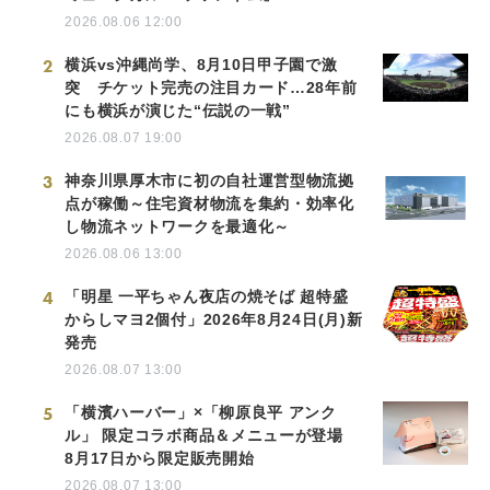
2026.08.06 12:00
2
横浜vs沖縄尚学、8月10日甲子園で激
突 チケット完売の注目カード…28年前
にも横浜が演じた“伝説の一戦”
2026.08.07 19:00
3
神奈川県厚木市に初の自社運営型物流拠
点が稼働～住宅資材物流を集約・効率化
し物流ネットワークを最適化～
2026.08.06 13:00
4
「明星 一平ちゃん夜店の焼そば 超特盛
からしマヨ2個付」2026年8月24日(月)新
発売
2026.08.07 13:00
5
「横濱ハーバー」×「柳原良平 アンク
ル」 限定コラボ商品＆メニューが登場
8月17日から限定販売開始
2026.08.07 13:00