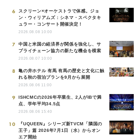
6
スクリーン×オーケストラで体感。ジョ
ン・ウィリアムズ：シネマ・スペクタキ
ュラー・コンサート開催決定！
2026.08.08 10:00
7
中国と米国の経済界が関係を強化し、サ
プライチェーン協力の新たな機会を模索
2026.08.07 10:00
8
亀の井ホテル 有馬 有馬の歴史と文化に触
れる秋の宿泊プランを9月から展開
2026.08.06 11:00
9
ISHCMCの2026年卒業生、2人がIBで満
点、学年平均34.5点
2026.08.06 15:40
10
『UQUEEN』シリーズ新TVCM「隣国の
王子」篇 2026年7月1日（水）からオン
エア開始