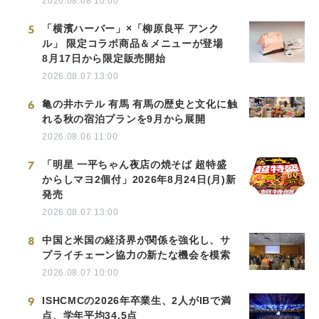
2026.08.08 10:00
5
「横濱ハーバー」×「柳原良平 アンク
ル」 限定コラボ商品＆メニューが登場
8月17日から限定販売開始
2026.08.07 13:00
6
亀の井ホテル 有馬 有馬の歴史と文化に触
れる秋の宿泊プランを9月から展開
2026.08.06 11:00
7
「明星 一平ちゃん夜店の焼そば 超特盛
からしマヨ2個付」2026年8月24日(月)新
発売
2026.08.07 13:00
8
中国と米国の経済界が関係を強化し、サ
プライチェーン協力の新たな機会を模索
2026.08.07 10:00
9
ISHCMCの2026年卒業生、2人がIBで満
点、学年平均34.5点