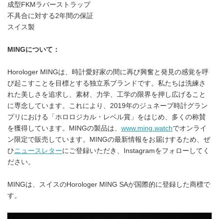
成型FKMラバーストラップ
不具合に対する2年間の保証
スイス製
MING
について：
Horologer MINGは、時計愛好家の間に再び興奮と発見の感覚を呼
び起こすことを目標とする独立系ブランドです。私たちは洗練さ
れた美しさを追求し、素材、力学、工学の限界を押し広げること
に専念しています。これにより、2019年のジュネーブ時計グラン
プリにおける「ホロロジカル・レベル賞」をはじめ、多くの称賛
を獲得しています。MINGの製品は、
www.ming.watch
でオンライ
ン限定で販売しています。MINGの最新情報をお届けするため、ぜ
ひ
ニュースレター
にご登録いただき、Instagramをフォローしてく
ださい。
MINGは、スイスのHorologer MING SAが国際的に登録した商標で
す。