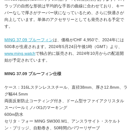
ラップの自然な形状は平均的な手首の曲線に合わせており、キー
パーなしで厚さがテーパー状になっているため、さらに快適さが
向上しています。単体のアクセサリーとしても発売される予定で
す。
MING 37.09 ブルーフィン
は、価格がCHF 4,950で、2024年には
500本が生産されます。2024年5月24日午後1時（GMT）より、
www.ming.watch
で独占的に販売され、2024年10月からの配送開
始が予定されています。
MING 37.09
ブルーフィン仕様
ケース：316Lステンレススチール、直径38mm、厚さ12.8mm、ラ
グ幅44.5mm
両面反射防止コーティング付き、ドーム型サファイアクリスタル
スーパールミノバX1のマーキング
600m防水
セリタ・フォー MING SW300.M1、アンスラサイト・スケルト
ン・ブリッジ、自動巻き、50時間のパワーリザーブ