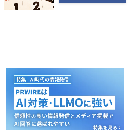
Japanese
English