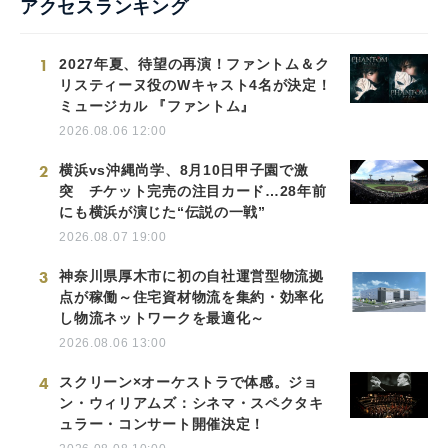
アクセスランキング
1
2027年夏、待望の再演！ファントム＆ク
リスティーヌ役のWキャスト4名が決定！
ミュージカル 『ファントム』
2026.08.06 12:00
2
横浜vs沖縄尚学、8月10日甲子園で激
突 チケット完売の注目カード…28年前
にも横浜が演じた“伝説の一戦”
2026.08.07 19:00
3
神奈川県厚木市に初の自社運営型物流拠
点が稼働～住宅資材物流を集約・効率化
し物流ネットワークを最適化～
2026.08.06 13:00
4
スクリーン×オーケストラで体感。ジョ
ン・ウィリアムズ：シネマ・スペクタキ
ュラー・コンサート開催決定！