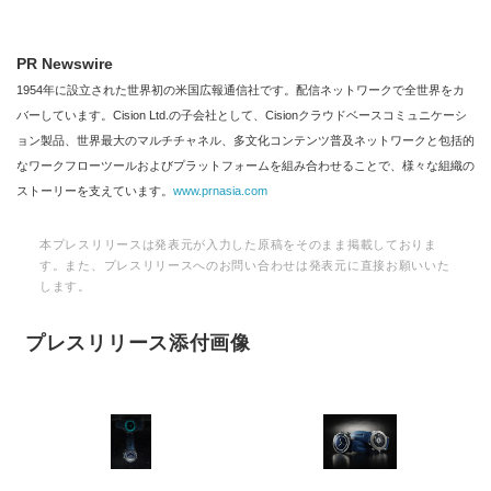
PR Newswire
1954年に設立された世界初の米国広報通信社です。配信ネットワークで全世界をカ
バーしています。Cision Ltd.の子会社として、Cisionクラウドベースコミュニケーシ
ョン製品、世界最大のマルチチャネル、多文化コンテンツ普及ネットワークと包括的
なワークフローツールおよびプラットフォームを組み合わせることで、様々な組織の
ストーリーを支えています。
www.prnasia.com
本プレスリリースは発表元が入力した原稿をそのまま掲載しておりま
す。また、プレスリリースへのお問い合わせは発表元に直接お願いいた
します。
プレスリリース添付画像