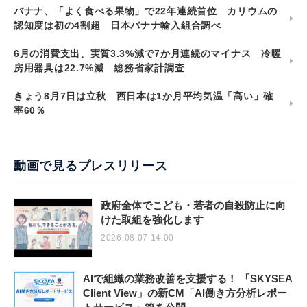
バナナ、「よく食べる果物」で22年連続首位 カリウムの
認知度は初の4割超 日本バナナ輸入組合調べ
6月の消費支出、実質3.3%減で7か月連続のマイナス 冷暖
房用器具は22.7%減 総務省家計調査
きょう8月7日は立秋 西日本は1か月平均気温「高い」確
率60％
動画で見るプレスリリース
政府全体でこども・若者の自殺防止に向
けた取組を強化します
2026.08.07 14:00
AIで組織の業務改善を支援する！ 「SKYSEA
Client View」の新CM「AI働き方分析レポー