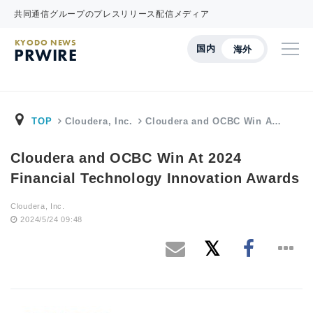
共同通信グループのプレスリリース配信メディア
KYODO NEWS
国内
海外
PRWIRE
TOP
Cloudera, Inc.
Cloudera and OCBC Win A…
Cloudera and OCBC Win At 2024
Financial Technology Innovation Awards
Cloudera, Inc.
2024/5/24 09:48