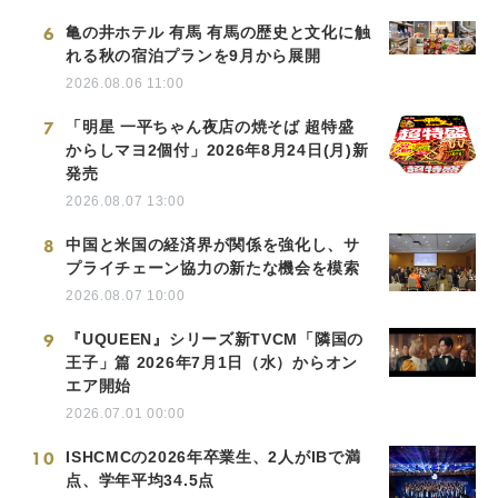
6
亀の井ホテル 有馬 有馬の歴史と文化に触
れる秋の宿泊プランを9月から展開
2026.08.06 11:00
7
「明星 一平ちゃん夜店の焼そば 超特盛
からしマヨ2個付」2026年8月24日(月)新
発売
2026.08.07 13:00
8
中国と米国の経済界が関係を強化し、サ
プライチェーン協力の新たな機会を模索
2026.08.07 10:00
9
『UQUEEN』シリーズ新TVCM「隣国の
王子」篇 2026年7月1日（水）からオン
エア開始
2026.07.01 00:00
10
ISHCMCの2026年卒業生、2人がIBで満
点、学年平均34.5点