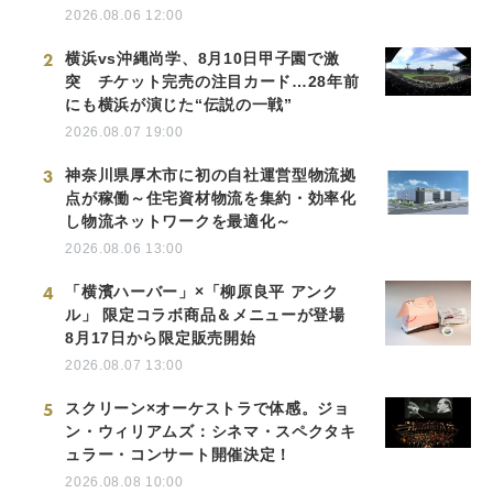
2026.08.06 12:00
2
横浜vs沖縄尚学、8月10日甲子園で激
突 チケット完売の注目カード…28年前
にも横浜が演じた“伝説の一戦”
2026.08.07 19:00
3
神奈川県厚木市に初の自社運営型物流拠
点が稼働～住宅資材物流を集約・効率化
し物流ネットワークを最適化～
2026.08.06 13:00
4
「横濱ハーバー」×「柳原良平 アンク
ル」 限定コラボ商品＆メニューが登場
8月17日から限定販売開始
2026.08.07 13:00
5
スクリーン×オーケストラで体感。ジョ
ン・ウィリアムズ：シネマ・スペクタキ
ュラー・コンサート開催決定！
2026.08.08 10:00