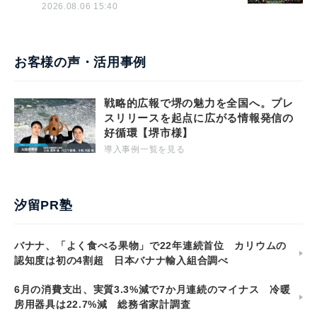
2026.08.06 15:40
お客様の声・活用事例
戦略的広報で堺の魅力を全国へ。プレ
スリリースを起点に広がる情報発信の
好循環【堺市様】
導入事例一覧を見る
汐留PR塾
バナナ、「よく食べる果物」で22年連続首位 カリウムの
認知度は初の4割超 日本バナナ輸入組合調べ
6月の消費支出、実質3.3%減で7か月連続のマイナス 冷暖
房用器具は22.7%減 総務省家計調査