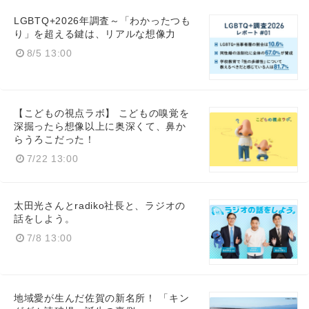
LGBTQ+2026年調査～「わかったつも
り」を超える鍵は、リアルな想像力
8/5 13:00
【こどもの視点ラボ】 こどもの嗅覚を
深掘ったら想像以上に奥深くて、鼻か
らうろこだった！
7/22 13:00
太田光さんとradiko社長と、ラジオの
話をしよう。
7/8 13:00
Japanese
地域愛が生んだ佐賀の新名所！ 「キン