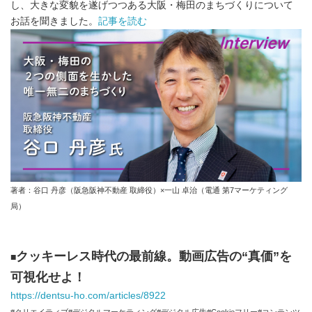
し、大きな変貌を遂げつつある大阪・梅田のまちづくりについて
お話を聞きました。
記事を読む
著者：谷口 丹彦（阪急阪神不動産 取締役）×一山 卓治（電通 第7マーケティング
局）
クッキーレス時代の最前線。動画広告の“真価”を
■
可視化せよ！
https://dentsu-ho.com/articles/8922