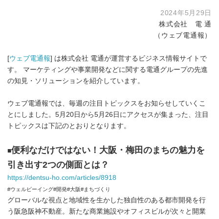
2024年5月29日
株式会社 電 通
（ウェブ電通報）
[
ウェブ電通報
] は株式会社 電通が運営するビジネス情報サイトで
す。 マーケティングや事業開発などに関する電通グループの先進
の知見・ソリューションを紹介しています。
ウェブ電通報では、毎週の注目トピックスをお知らせしていくこ
とにしました。5月20日から5月26日にアクセスが集まった、注目
トピックスは下記のとおりとなります。
便利なだけではない！大阪・梅田のまちの魅力を
■
引き出す2つの側面とは？
https://dentsu-ho.com/articles/8918
#ウェルビーイング#開発#大阪#まちづくり
グローバルな視点と地域性を生かした独自性のある都市開発を行
う阪急阪神不動産。新たな商業施設やオフィスビルが次々と開業