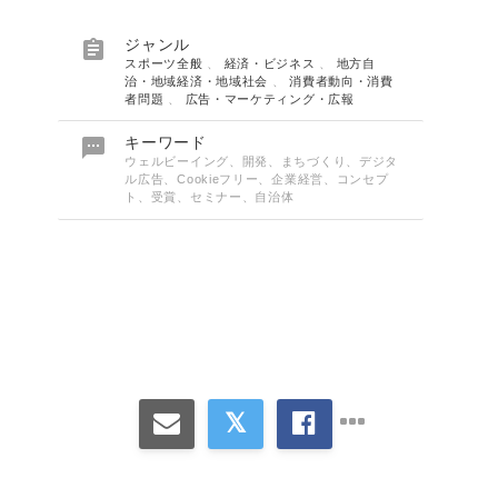

ジャンル
スポーツ全般
、
経済・ビジネス
、
地方自
治・地域経済・地域社会
、
消費者動向・消費
者問題
、
広告・マーケティング・広報

キーワード
ウェルビーイング、開発、まちづくり、デジタ
ル広告、Cookieフリー、企業経営、コンセプ
ト、受賞、セミナー、自治体