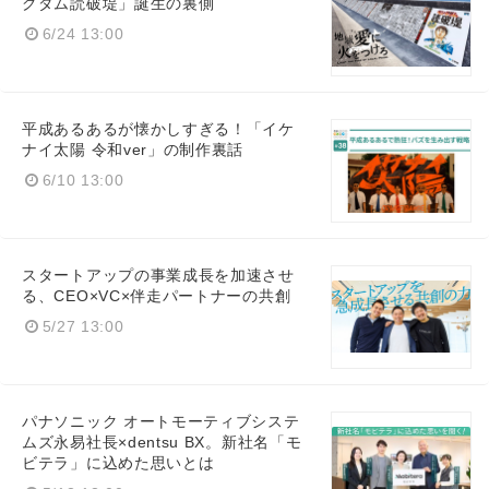
グダム読破堤」誕生の裏側
6/24 13:00
English
平成あるあるが懐かしすぎる！「イケ
ナイ太陽 令和ver」の制作裏話
6/10 13:00
スタートアップの事業成長を加速させ
る、CEO×VC×伴走パートナーの共創
5/27 13:00
パナソニック オートモーティブシステ
ムズ永易社長×dentsu BX。新社名「モ
ビテラ」に込めた思いとは