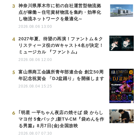
3
神奈川県厚木市に初の自社運営型物流拠
点が稼働～住宅資材物流を集約・効率化
し物流ネットワークを最適化～
2026.08.06 13:00
4
2027年夏、待望の再演！ファントム＆ク
リスティーヌ役のWキャスト4名が決定！
ミュージカル 『ファントム』
2026.08.06 12:00
5
富山県商工会議所青年部連合会 創立50周
年記念祝賀会 「DJ盆踊り」を開催します
2026.08.04 15:25
6
｢明星 一平ちゃん夜店の焼そば 袋 からし
マヨ付 5食パック｣新TV-CM『袋めんを作
る男篇』8月7日(金)全国放映
2026.08.07 07:30