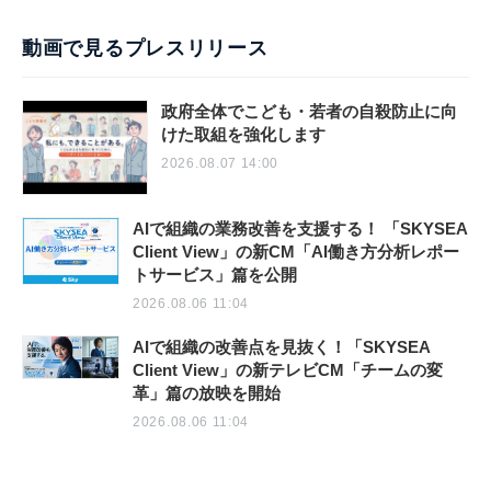
動画で見るプレスリリース
政府全体でこども・若者の自殺防止に向
けた取組を強化します
2026.08.07 14:00
AIで組織の業務改善を支援する！ 「SKYSEA
Client View」の新CM「AI働き方分析レポー
トサービス」篇を公開
2026.08.06 11:04
AIで組織の改善点を見抜く！「SKYSEA
Client View」の新テレビCM「チームの変
革」篇の放映を開始
2026.08.06 11:04