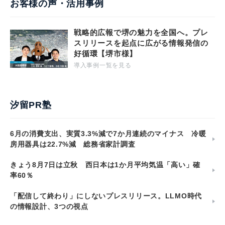
お客様の声・活用事例
戦略的広報で堺の魅力を全国へ。プレ
スリリースを起点に広がる情報発信の
好循環【堺市様】
導入事例一覧を見る
汐留PR塾
6月の消費支出、実質3.3%減で7か月連続のマイナス 冷暖
房用器具は22.7%減 総務省家計調査
きょう8月7日は立秋 西日本は1か月平均気温「高い」確
率60％
「配信して終わり」にしないプレスリリース。LLMO時代
の情報設計、3つの視点