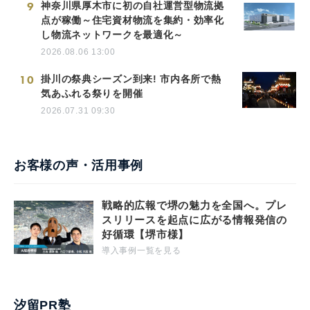
9
神奈川県厚木市に初の自社運営型物流拠
点が稼働～住宅資材物流を集約・効率化
し物流ネットワークを最適化～
2026.08.06 13:00
10
掛川の祭典シーズン到来! 市内各所で熱
気あふれる祭りを開催
2026.07.31 09:30
お客様の声・活用事例
戦略的広報で堺の魅力を全国へ。プレ
スリリースを起点に広がる情報発信の
好循環【堺市様】
導入事例一覧を見る
汐留PR塾