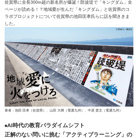
佐賀県に全長300m超の新名所が爆誕！防波堤で「キングダム」全
ページが読める！？地域愛が生んだ「キングダム」と佐賀県のコ
ラボプロジェクトについて佐賀県の池田匡孝氏らに話を聞ききま
した。
著者：池田 匡孝（佐賀県）、山田 大輝（電通九州）、中原 貴文（電通九州）
AI
時代の教育パラダイムシフト
■
正解のない問いに挑む「アクティブラーニング」の