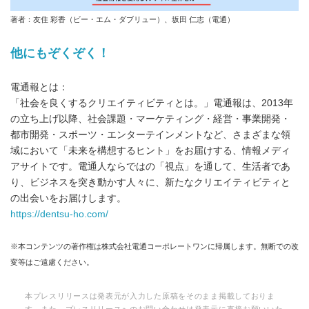
著者：友住 彩香（ビー・エム・ダブリュー）、坂田 仁志（電通）
他にもぞくぞく！
電通報とは：
「社会を良くするクリエイティビティとは。」電通報は、2013年
の立ち上げ以降、社会課題・マーケティング・経営・事業開発・
都市開発・スポーツ・エンターテインメントなど、さまざまな領
域において「未来を構想するヒント」をお届けする、情報メディ
アサイトです。電通人ならではの「視点」を通して、生活者であ
り、ビジネスを突き動かす人々に、新たなクリエイティビティと
の出会いをお届けします。
https://dentsu-ho.com/
※本コンテンツの著作権は株式会社電通コーポレートワンに帰属します。無断での改
変等はご遠慮ください。
本プレスリリースは発表元が入力した原稿をそのまま掲載しておりま