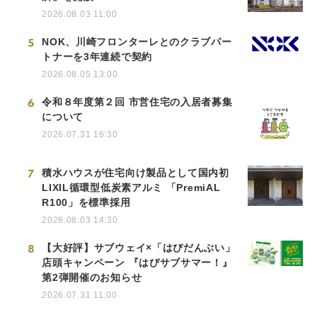
2026.08.03 11:00
5
NOK、川崎フロンターレとのクラブパー
トナーを3年連続で契約
2026.08.05 13:00
6
令和８年度第２回 市営住宅の入居者募集
について
2026.07.31 16:30
7
積水ハウスが住宅向け製品として国内初
LIXIL循環型低炭素アルミ 「PremiAL
R100」を標準採用
2026.08.03 14:30
8
【大好評】サブウェイ×「はぴだんぶい」
店頭キャンペーン 『はぴサブサマー！』
第2弾開催のお知らせ
2026.07.31 11:00