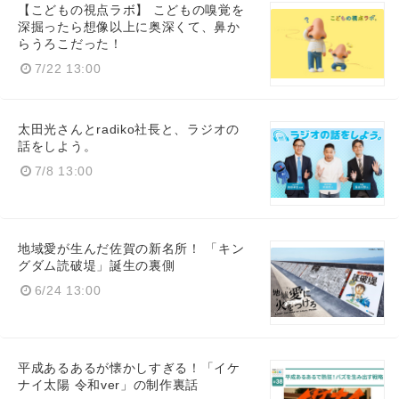
【こどもの視点ラボ】 こどもの嗅覚を
深掘ったら想像以上に奥深くて、鼻か
らうろこだった！
7/22 13:00
太田光さんとradiko社長と、ラジオの
話をしよう。
7/8 13:00
地域愛が生んだ佐賀の新名所！ 「キン
グダム読破堤」誕生の裏側
6/24 13:00
平成あるあるが懐かしすぎる！「イケ
ナイ太陽 令和ver」の制作裏話