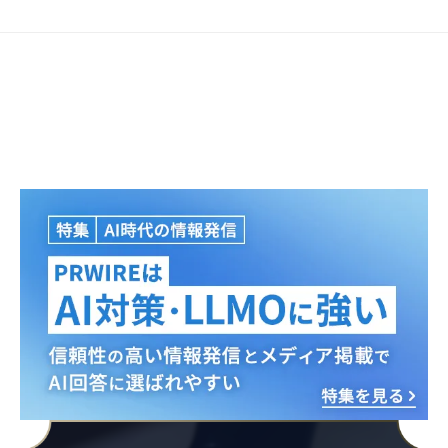
Japanese
English