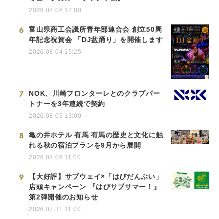
2026.08.06 12:00
6
富山県商工会議所青年部連合会 創立50周
年記念祝賀会 「DJ盆踊り」を開催します
2026.08.04 15:25
7
NOK、川崎フロンターレとのクラブパー
トナーを3年連続で契約
2026.08.05 13:00
8
亀の井ホテル 有馬 有馬の歴史と文化に触
れる秋の宿泊プランを9月から展開
2026.08.06 11:00
9
【大好評】サブウェイ×「はぴだんぶい」
店頭キャンペーン 『はぴサブサマー！』
第2弾開催のお知らせ
2026.07.31 11:00