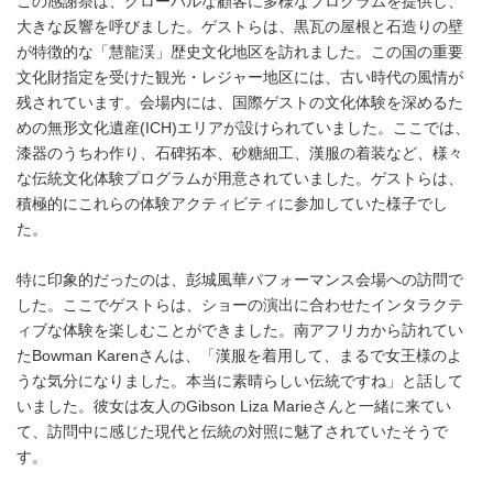
この感謝祭は、グローバルな顧客に多様なプログラムを提供し、
大きな反響を呼びました。ゲストらは、黒瓦の屋根と石造りの壁
が特徴的な「慧龍渓」歴史文化地区を訪れました。この国の重要
文化財指定を受けた観光・レジャー地区には、古い時代の風情が
残されています。会場内には、国際ゲストの文化体験を深めるた
めの無形文化遺産(ICH)エリアが設けられていました。ここでは、
漆器のうちわ作り、石碑拓本、砂糖細工、漢服の着装など、様々
な伝統文化体験プログラムが用意されていました。ゲストらは、
積極的にこれらの体験アクティビティに参加していた様子でし
た。
特に印象的だったのは、彭城風華パフォーマンス会場への訪問で
した。ここでゲストらは、ショーの演出に合わせたインタラクテ
ィブな体験を楽しむことができました。南アフリカから訪れてい
たBowman Karenさんは、「漢服を着用して、まるで女王様のよ
うな気分になりました。本当に素晴らしい伝統ですね」と話して
いました。彼女は友人のGibson Liza Marieさんと一緒に来てい
て、訪問中に感じた現代と伝統の対照に魅了されていたそうで
す。