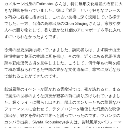
カメルーン出身のFatimatouさんは、特に無形文化遺産の石拓に大
きな興味を持っていました。彼は「満足」という好きなフレーズ
を巧みに石拓に描き出し、この古い技術に深く没頭している様子
でした。一方、台湾の高雄出身のChen Shujingさんは、家族や友
人への贈り物として、香り豊かな11個のアロマポーチを手に入れ
ずにいられなかったようです。
徐州の歴史探訪は続いていきました。訪問者らは、まず獅子山王
陵博物館で楚王の物語に耳を傾け、その後、近くにある兵馬俑遺
跡や彩絵漢代古墳を見学しました。こうして、何千年もの時を経
て積み重ねられてきた中国の豊かな文化遺産に、非常に身近な形
で触れることができたのです。
彭城風華のイベントが開かれる雲龍湖では、夜が訪れると、まる
で魔法の世界のような演技が観客の前に繰り広げられていきまし
た。輝くライトに照らし出され、船上のダンサーたちの華麗なパ
フォーマンスに合わせて、テクノロジーを駆使した幻想的な映像
演出が、観客を夢幻の世界へと誘っていったのです。ウガンダの
カンパラ出身、Siyafa Kobusingyeさんは、彭城風華のパフォーマ