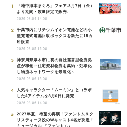
1
「地中海本まぐろ」フェア-8月7日（金）
より期間・数量限定で販売-
2026.08.04 14:00
2
千葉市内にリチウムイオン電池などの小
型充電式電池回収ボックスを新たに15カ
所設置
2026.08.05 16:00
3
神奈川県厚木市に初の自社運営型物流拠
点が稼働～住宅資材物流を集約・効率化
し物流ネットワークを最適化～
2026.08.06 13:00
4
人気キャラクター「ムーミン」とコラボ
した4アイテムを8月6日に発売
2026.08.06 14:00
5
2027年夏、待望の再演！ファントム＆ク
リスティーヌ役のWキャスト4名が決定！
ミュージカル 『ファントム』