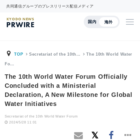
共同通信グループのプレスリリース配信メディア
KYODO NEWS
国内
海外
PRWIRE
TOP
Secretariat of the 10th…
The 10th World Water
Fo…
The 10th World Water Forum Officially
Concluded with a Ministerial
Declaration, A New Milestone for Global
Water Initiatives
Secretariat of the 10th World Water Forum
2024/5/28 11:01