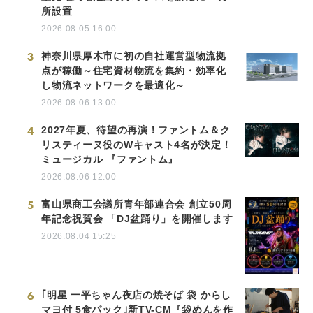
所設置
2026.08.05 16:00
3
神奈川県厚木市に初の自社運営型物流拠
点が稼働～住宅資材物流を集約・効率化
し物流ネットワークを最適化～
2026.08.06 13:00
4
2027年夏、待望の再演！ファントム＆ク
リスティーヌ役のWキャスト4名が決定！
ミュージカル 『ファントム』
2026.08.06 12:00
5
富山県商工会議所青年部連合会 創立50周
年記念祝賀会 「DJ盆踊り」を開催します
2026.08.04 15:25
6
｢明星 一平ちゃん夜店の焼そば 袋 からし
マヨ付 5食パック｣新TV-CM『袋めんを作