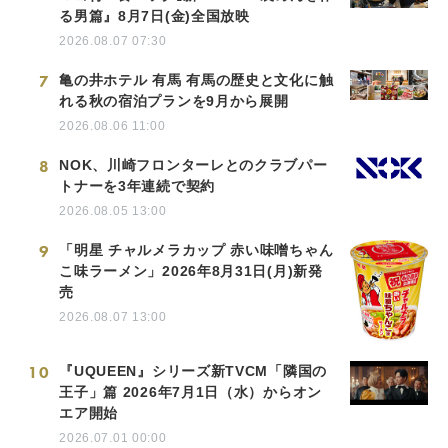
る男篇』8月7日(金)全国放映
2026.08.07 07:30
7
亀の井ホテル 有馬 有馬の歴史と文化に触
れる秋の宿泊プランを9月から展開
2026.08.06 11:00
8
NOK、川崎フロンターレとのクラブパー
トナーを3年連続で契約
2026.08.05 13:00
9
「明星 チャルメラカップ 赤い味噌ちゃん
こ味ラーメン」2026年8月31日(月)新発
売
2026.08.07 13:00
10
『UQUEEN』シリーズ新TVCM「隣国の
王子」篇 2026年7月1日（水）からオン
エア開始
2026.07.01 00:00