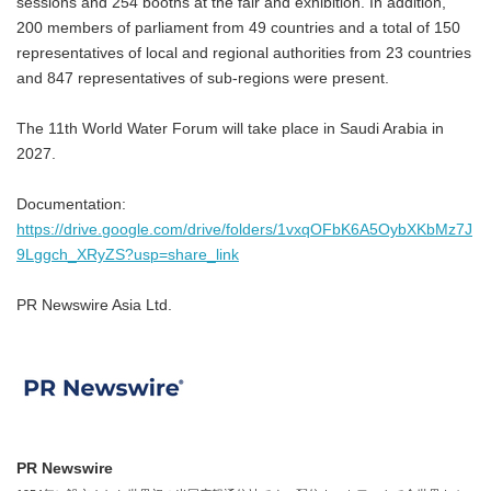
sessions and 254 booths at the fair and exhibition. In addition,
200 members of parliament from 49 countries and a total of 150
representatives of local and regional authorities from 23 countries
and 847 representatives of sub-regions were present.
The 11th World Water Forum will take place in Saudi Arabia in
2027.
Documentation:
https://drive.google.com/drive/folders/1vxqOFbK6A5OybXKbMz7J
9Lggch_XRyZS?usp=share_link
PR Newswire Asia Ltd.
PR Newswire