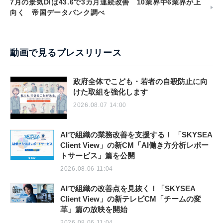
7月の景気DIは43.6で3カ月連続改善 10業界中6業界が上
向く 帝国データバンク調べ
動画で見るプレスリリース
政府全体でこども・若者の自殺防止に向
けた取組を強化します
2026.08.07 14:00
AIで組織の業務改善を支援する！ 「SKYSEA
Client View」の新CM「AI働き方分析レポー
トサービス」篇を公開
2026.08.06 11:04
AIで組織の改善点を見抜く！「SKYSEA
Client View」の新テレビCM「チームの変
革」篇の放映を開始
2026.08.06 11:04