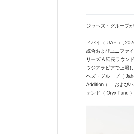
ジャヘズ・グループが
ドバイ（ UAE ）, 20
統合およびユニファイド
リーズ A 延長ラウン
ウジアラビアで上場し
ヘズ・グループ（ Ja
Addition ）、およ
ァンド（ Oryx Fu