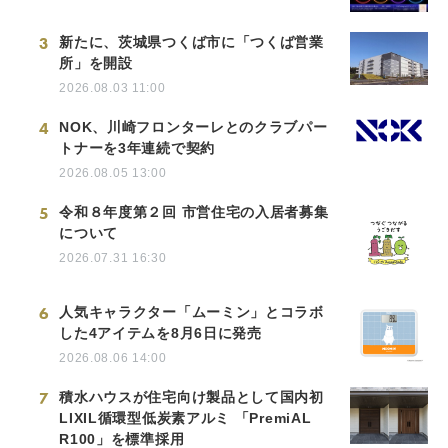
3
新たに、茨城県つくば市に「つくば営業
所」を開設
2026.08.03 11:00
4
NOK、川崎フロンターレとのクラブパー
トナーを3年連続で契約
2026.08.05 13:00
5
令和８年度第２回 市営住宅の入居者募集
について
2026.07.31 16:30
6
人気キャラクター「ムーミン」とコラボ
した4アイテムを8月6日に発売
2026.08.06 14:00
7
積水ハウスが住宅向け製品として国内初
LIXIL循環型低炭素アルミ 「PremiAL
R100」を標準採用