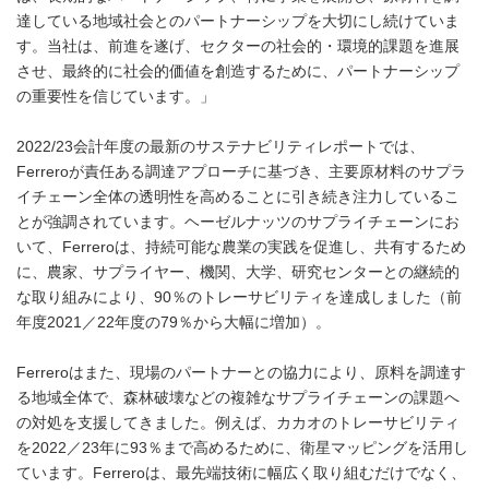
達している地域社会とのパートナーシップを大切にし続けていま
す。当社は、前進を遂げ、セクターの社会的・環境的課題を進展
させ、最終的に社会的価値を創造するために、パートナーシップ
の重要性を信じています。」
2022/23会計年度の最新のサステナビリティレポートでは、
Ferreroが責任ある調達アプローチに基づき、主要原材料のサプラ
イチェーン全体の透明性を高めることに引き続き注力しているこ
とが強調されています。ヘーゼルナッツのサプライチェーンにお
いて、Ferreroは、持続可能な農業の実践を促進し、共有するため
に、農家、サプライヤー、機関、大学、研究センターとの継続的
な取り組みにより、90％のトレーサビリティを達成しました（前
年度2021／22年度の79％から大幅に増加）。
Ferreroはまた、現場のパートナーとの協力により、原料を調達す
る地域全体で、森林破壊などの複雑なサプライチェーンの課題へ
の対処を支援してきました。例えば、カカオのトレーサビリティ
を2022／23年に93％まで高めるために、衛星マッピングを活用し
ています。Ferreroは、最先端技術に幅広く取り組むだけでなく、