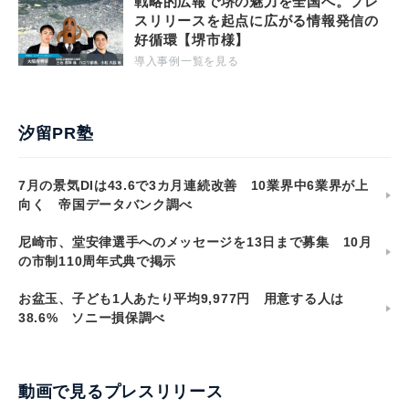
戦略的広報で堺の魅力を全国へ。プレ
スリリースを起点に広がる情報発信の
好循環【堺市様】
導入事例一覧を見る
汐留PR塾
7月の景気DIは43.6で3カ月連続改善 10業界中6業界が上
向く 帝国データバンク調べ
尼崎市、堂安律選手へのメッセージを13日まで募集 10月
の市制110周年式典で掲示
お盆玉、子ども1人あたり平均9,977円 用意する人は
38.6% ソニー損保調べ
動画で見るプレスリリース