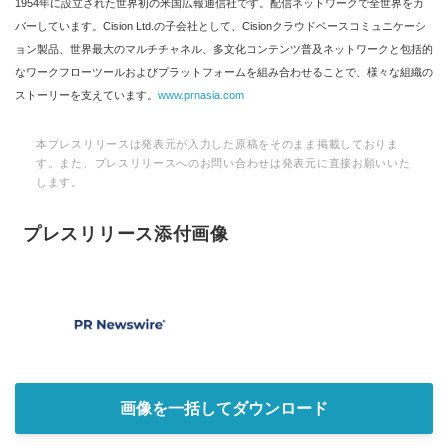
1954年に設立された世界初の米国広報通信社です。配信ネットワークで全世界をカ
バーしています。Cision Ltd.の子会社として、Cisionクラウドベースコミュニケーシ
ョン製品、世界最大のマルチチャネル、多文化コンテンツ普及ネットワークと包括的
なワークフローツールおよびプラットフォームを組み合わせることで、様々な組織の
ストーリーを支えています。
www.prnasia.com
本プレスリリースは発表元が入力した原稿をそのまま掲載しておりま
す。また、プレスリリースへのお問い合わせは発表元に直接お願いいた
します。
プレスリリース添付画像
画像を一括してダウンロード