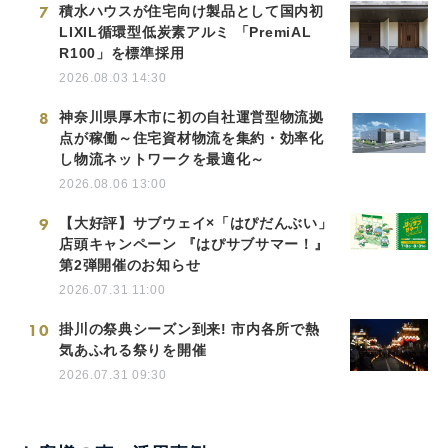
7
積水ハウスが住宅向け製品として国内初
LIXIL循環型低炭素アルミ 「PremiAL
R100」を標準採用
2026.08.03 14:30
8
神奈川県厚木市に初の自社運営型物流拠
点が稼働～住宅資材物流を集約・効率化
し物流ネットワークを最適化～
2026.08.06 13:00
9
【大好評】サブウェイ×「はぴだんぶい」
店頭キャンペーン 『はぴサブサマー！』
第2弾開催のお知らせ
2026.07.31 11:00
10
掛川の祭典シーズン到来! 市内各所で熱
気あふれる祭りを開催
2026.07.31 09:30