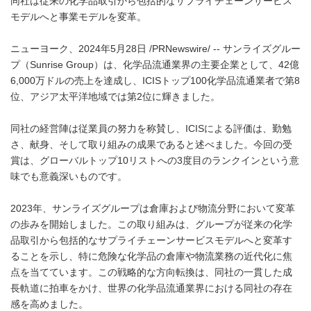
同社は従来の化学品取引から包括的なサプライチェーンサービス
モデルへと事業モデルを変革。
ニューヨーク、2024年5月28日 /PRNewswire/ -- サンライズグルー
プ（Sunrise Group）は、化学品流通業界の主要企業として、42億
6,000万ドルの売上を達成し、ICISトップ100化学品流通業者で第8
位、アジア太平洋地域では第2位に輝きました。
同社の経営陣は従業員の努力を称賛し、ICISによる評価は、勤勉
さ、献身、そして取り組みの成果であると述べました。今回の受
賞は、グローバルトップ10リストへの3度目のランクインという意
味でも意義深いものです。
2023年、サンライズグループは倉庫および物流分野において変革
の歩みを開始しました。この取り組みは、グループが従来の化学
品取引から包括的なサプライチェーンサービスモデルへと変革す
ることを示し、特に危険な化学品の倉庫や物流業務の近代化に焦
点を当てています。この戦略的な方向転換は、同社の一貫した成
長軌道に拍車をかけ、世界の化学品流通業界における同社の存在
感を高めました。