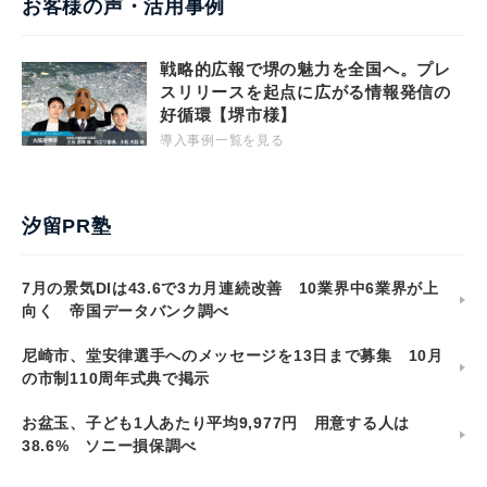
お客様の声・活用事例
戦略的広報で堺の魅力を全国へ。プレ
スリリースを起点に広がる情報発信の
好循環【堺市様】
導入事例一覧を見る
汐留PR塾
7月の景気DIは43.6で3カ月連続改善 10業界中6業界が上
向く 帝国データバンク調べ
尼崎市、堂安律選手へのメッセージを13日まで募集 10月
の市制110周年式典で掲示
お盆玉、子ども1人あたり平均9,977円 用意する人は
38.6% ソニー損保調べ