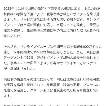
2023年には経済回復の低迷と下流需要の低調に加え、上流の原材
料価格の急激な下落により、化学産業は厳しいサイクルを乗り越
えました。サービス提供に対する粘り強い姿勢を貫き、サンライ
ズグループは市場の変化に対応し、市場シェアを強化し、重要な
注文を確保し、生産効率と業務効率の向上に向けた取り組みを推
進しました。
その結果、サンライズグループは年間売上高を42億6,000万ドルに
達し、前年同期比で19%の増加を記録しました。また、同社は顧
客セグメントで12%、製品セグメントで15%の成長を記録しまし
た。事業モデルの変革により、顧客やサプライヤーとのシナジー
が一層深まりました。
供給側の構造改革の理念に沿って、同社は環境に優しい持続可能
な実践を追求し続けており、技術革新、設備の更新、プロセスの
最適化を活用し、グリーンおよび低炭素の取り組みを推進してい
ます。