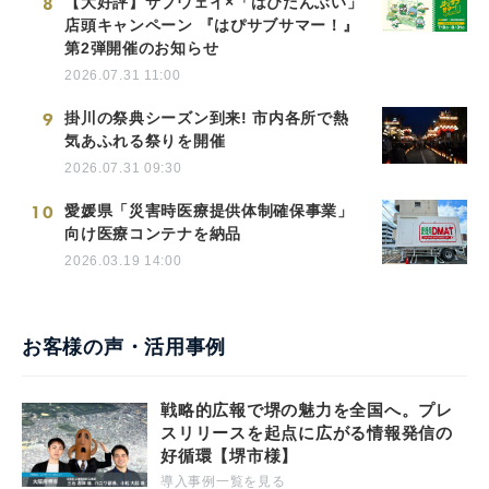
8
【大好評】サブウェイ×「はぴだんぶい」
店頭キャンペーン 『はぴサブサマー！』
第2弾開催のお知らせ
2026.07.31 11:00
9
掛川の祭典シーズン到来! 市内各所で熱
気あふれる祭りを開催
2026.07.31 09:30
10
愛媛県「災害時医療提供体制確保事業」
向け医療コンテナを納品
2026.03.19 14:00
お客様の声・活用事例
戦略的広報で堺の魅力を全国へ。プレ
スリリースを起点に広がる情報発信の
好循環【堺市様】
導入事例一覧を見る