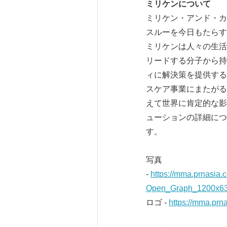
ミリケンについて
ミリケン・アンド・カ
スルーを今日もたらす
ミリケンは人々の生活
リードする分子から持
ィに解決策を提供する
スケア事業にまたがる
えて世界に肯定的な影
ューションの詳細につ
す。
写真
-
https://mma.prnasi
Open_Graph_1200x63
ロゴ -
https://mma.pr