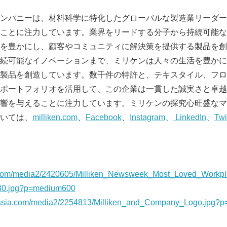
ンパニーは、材料科学に特化したグローバルな製造業リーダー
ことに注力しています。業界をリードする分子から持続可能な
を豊かにし、顧客やコミュニティに解決策を提供する製品を創
続可能なイノベーションまで、ミリケンは人々の生活を豊かに
製品を創造しています。数千件の特許と、テキスタイル、フロ
ポートフォリオを活用して、この企業は一貫した誠実さと卓越
響を与えることに注力しています。ミリケンの探究心旺盛なマ
いては、
milliken.com
、
Facebook
、
Instagram
、
LinkedIn
、
Twi
Japanese
a.com/media2/2420605/Milliken_Newsweek_Most_Loved_Workp
0.jpg?p=medium600
nasia.com/media2/2254813/Milliken_and_Company_Logo.jpg?
English