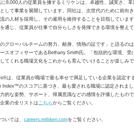
拠点に8,000人の従業員を擁するミリケンは、卓越性、誠実さ、
として事業を展開しています。同社は、次世代のために前向き
流の人材を採用し、その雇用を維持することを目指しています
を通じ、従業員が仕事で自分らしさを発揮できる環境を整えて
のグローバルチームの努力、献身、情熱の証です」と語るのは
スオフィサーであるBethany Smith氏。「包括的な環境、
してくれる職場文化をこれからも育んでいけることが楽しみで
orkplaces®は、従業員が職場で最も幸せで満足している企業を認
rkplace Index™のスコアに基づき、最も愛される職場に認定さ
力的な姿勢、サポート、帰属意識などの感情を評価したものです
企業の全リストは
こちら
からご覧ください。
ついては、
careers.milliken.com
をご覧ください。