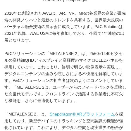
2010年に創設されたAWEは、AR、VR、MRの各業界の企業が最先
端の開発ノウハウと最新のトレンドを共有する、世界最大規模の
バーチャル融合技術の展示会に成長しています。P&C Solutionは
2021年以降、AWE USAに毎年参加しており、今回で4年連続の出
展となります。
P&Cソリューションの「METALENSE 2」は、2560×1440ピクセ
ルの高精細QHDディスプレイと高輝度のマイクロOLEDパネルを
採用しています。これにより、鮮明で明るい映像表示を実現し、
デジタルコンテンツの歪みや眩しさによる不快感を解消していま
す。P&Cソリューションの担当者は次のようにコメントしていま
す。「METALENSE 2は、ユーザーからのフィードバックを反映し
た次世代モデルです。フロントラインで活躍する作業者に不可欠
な機能を、さらに最適化しています」。
「METALENSE 2」は、
Snapdragon® XRプラットフォーム
を採
用しており、新型デバイスのトラッキングと空間認識の機能が強
化されています。これにより、デジタル空間と現実世界の融合が