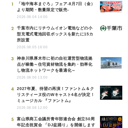
1
「地中海本まぐろ」フェア-8月7日（金）
より期間・数量限定で販売-
2026.08.04 14:00
2
千葉市内にリチウムイオン電池などの小
型充電式電池回収ボックスを新たに15カ
所設置
2026.08.05 16:00
3
神奈川県厚木市に初の自社運営型物流拠
点が稼働～住宅資材物流を集約・効率化
し物流ネットワークを最適化～
2026.08.06 13:00
4
2027年夏、待望の再演！ファントム＆ク
リスティーヌ役のWキャスト4名が決定！
ミュージカル 『ファントム』
2026.08.06 12:00
5
富山県商工会議所青年部連合会 創立50周
年記念祝賀会 「DJ盆踊り」を開催します