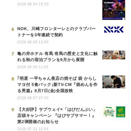
2026.08.04 15:25
6
NOK、川崎フロンターレとのクラブパー
トナーを3年連続で契約
2026.08.05 13:00
7
亀の井ホテル 有馬 有馬の歴史と文化に触
れる秋の宿泊プランを9月から展開
2026.08.06 11:00
8
｢明星 一平ちゃん夜店の焼そば 袋 からし
マヨ付 5食パック｣新TV-CM『袋めんを作
る男篇』8月7日(金)全国放映
2026.08.07 07:30
9
【大好評】サブウェイ×「はぴだんぶい」
店頭キャンペーン 『はぴサブサマー！』
第2弾開催のお知らせ
2026.07.31 11:00