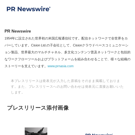
PR Newswire
1954年に設立された世界初の米国広報通信社です。配信ネットワークで全世界をカ
バーしています。Cision Ltd.の子会社として、Cisionクラウドベースコミュニケーシ
ョン製品、世界最大のマルチチャネル、多文化コンテンツ普及ネットワークと包括的
なワークフローツールおよびプラットフォームを組み合わせることで、様々な組織の
ストーリーを支えています。
www.prnasia.com
本プレスリリースは発表元が入力した原稿をそのまま掲載しておりま
す。また、プレスリリースへのお問い合わせは発表元に直接お願いいた
します。
プレスリリース添付画像