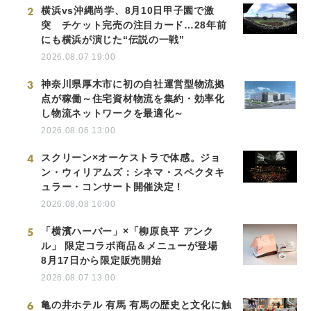
2
横浜vs沖縄尚学、8月10日甲子園で激
突 チケット完売の注目カード…28年前
にも横浜が演じた“伝説の一戦”
2026.08.07 19:00
3
神奈川県厚木市に初の自社運営型物流拠
点が稼働～住宅資材物流を集約・効率化
し物流ネットワークを最適化～
2026.08.06 13:00
4
スクリーン×オーケストラで体感。ジョ
ン・ウィリアムズ：シネマ・スペクタキ
ュラー・コンサート開催決定！
2026.08.08 10:00
5
「横濱ハーバー」×「柳原良平 アンク
ル」 限定コラボ商品＆メニューが登場
8月17日から限定販売開始
2026.08.07 13:00
6
亀の井ホテル 有馬 有馬の歴史と文化に触