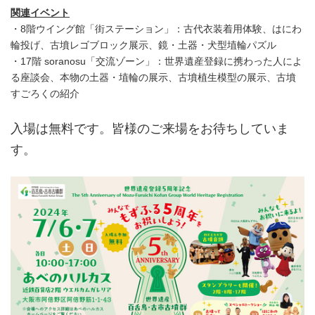
関連イベント
・8階ウイング館「街ステーション」：古代衣装着用体験、はにわ
輪投げ、古墳レゴブロック展示、鏡・土器・犬型埴輪パズル
・17階 soranosu「交流ゾーン」：世界遺産登録に携わった人によ
る座談会、本物の土器・埴輪の展示、古墳植生模型の展示、古墳
すごろくの紹介
入場は無料です。皆様のご来場をお待ちしていま
す。