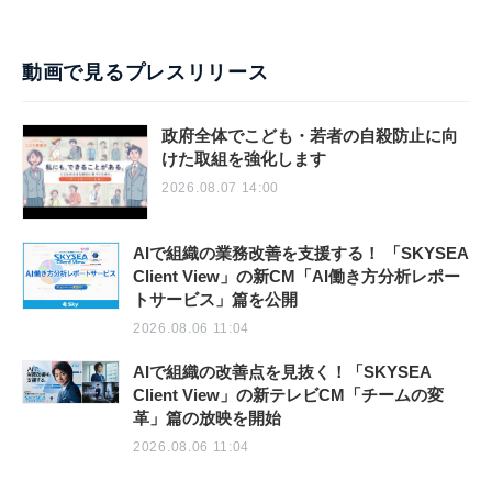
動画で見るプレスリリース
政府全体でこども・若者の自殺防止に向
けた取組を強化します
2026.08.07 14:00
AIで組織の業務改善を支援する！ 「SKYSEA
Client View」の新CM「AI働き方分析レポー
トサービス」篇を公開
2026.08.06 11:04
AIで組織の改善点を見抜く！「SKYSEA
Client View」の新テレビCM「チームの変
革」篇の放映を開始
2026.08.06 11:04