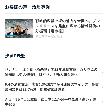
お客様の声・活用事例
戦略的広報で堺の魅力を全国へ。プレ
スリリースを起点に広がる情報発信の
好循環【堺市様】
導入事例一覧を見る
汐留PR塾
バナナ、「よく食べる果物」で22年連続首位 カリウムの
認知度は初の4割超 日本バナナ輸入組合調べ
6月の消費支出、実質3.3%減で7か月連続のマイナス 冷暖
房用器具は22.7%減 総務省家計調査
きょう8月7日は立秋 西日本は1か月平均気温「高い」確
率60％