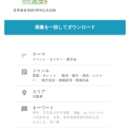
世界遺産登録5周年記念詳細
画像を一括してダウンロード

テーマ
イベント・セミナー・展示会

ジャンル
芸能・タレント
、
観光・旅行・宿泊・レジャ
ー
、
地方自治・地域経済・地域社会

エリア
大阪府

キーワード
堺市、百舌鳥古市古墳群、埴輪、あべのハルカ
ス近鉄本店、古墳、世界遺産登録5周年記念、
もずふる、笑い飯