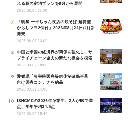
れる秋の宿泊プランを9月から展開
2026.08.06 11:00
7
「明星 一平ちゃん夜店の焼そば 超特盛
からしマヨ2個付」2026年8月24日(月)新
発売
2026.08.07 13:00
8
中国と米国の経済界が関係を強化し、サ
プライチェーン協力の新たな機会を模索
2026.08.07 10:00
9
愛媛県「災害時医療提供体制確保事業」
向け医療コンテナを納品
2026.03.19 14:00
10
ISHCMCの2026年卒業生、2人がIBで満
点、学年平均34.5点
2026.08.06 15:40