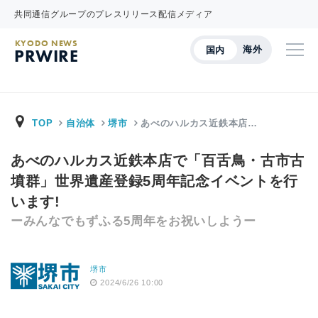
共同通信グループのプレスリリース配信メディア
KYODO NEWS
海外
国内
PRWIRE
TOP
自治体
堺市
あべのハルカス近鉄本店…
あべのハルカス近鉄本店で「百舌鳥・古市古
墳群」世界遺産登録5周年記念イベントを行
います!
ーみんなでもずふる5周年をお祝いしようー
堺市
2024/6/26 10:00