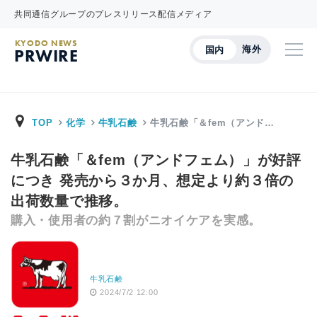
共同通信グループのプレスリリース配信メディア
KYODO NEWS
海外
国内
PRWIRE
TOP
化学
牛乳石鹸
牛乳石鹸「＆fem（アンド…
牛乳石鹸「＆fem（アンドフェム）」が好評
につき 発売から３か月、想定より約３倍の
出荷数量で推移。
購入・使用者の約７割がニオイケアを実感。
牛乳石鹸
2024/7/2 12:00