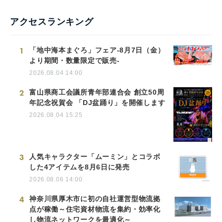
アクセスランキング
1
「地中海本まぐろ」フェア-8月7日（金）
より期間・数量限定で販売-
2026.08.04 14:00
2
富山県商工会議所青年部連合会 創立50周
年記念祝賀会 「DJ盆踊り」を開催します
2026.08.04 15:25
3
人気キャラクター「ムーミン」とコラボ
した4アイテムを8月6日に発売
2026.08.06 14:00
4
神奈川県厚木市に初の自社運営型物流拠
点が稼働～住宅資材物流を集約・効率化
し物流ネットワークを最適化～