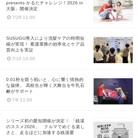
presents かるたチャレンジ！2026 in
大阪」開催決定
7/28 11:00
SUSUGU導入により洗髪ケアの時間短
縮が実現！ 看護業務の効率化とケア品
質向上を実証
7/10 10:00
0.01秒を競う戦いと、心に響く情熱的
な旋律。 高校生が輝く大舞台を牛乳石
鹸がサポート
7/8 11:00
シリーズ初の愛知開催が決定！ 「銭湯
のススメ2026」 クルマでめぐる楽し
さと、走るほどに加速する銭湯愛