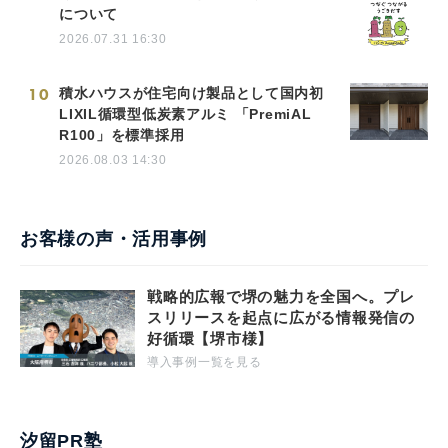
について
2026.07.31 16:30
10
積水ハウスが住宅向け製品として国内初
LIXIL循環型低炭素アルミ 「PremiAL
R100」を標準採用
2026.08.03 14:30
お客様の声・活用事例
戦略的広報で堺の魅力を全国へ。プレ
スリリースを起点に広がる情報発信の
好循環【堺市様】
導入事例一覧を見る
汐留PR塾