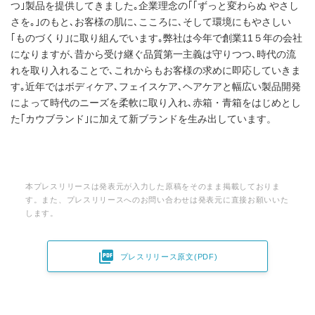
つ｣製品を提供してきました｡企業理念の｢｢ずっと変わらぬ やさし
さを｡｣のもと､お客様の肌に､こころに､そして環境にもやさしい
｢ものづくり｣に取り組んでいます｡弊社は今年で創業11５年の会社
になりますが､昔から受け継ぐ品質第一主義は守りつつ､時代の流
れを取り入れることで､これからもお客様の求めに即応していきま
す｡近年ではボディケア､フェイスケア､ヘアケアと幅広い製品開発
によって時代のニーズを柔軟に取り入れ､赤箱・青箱をはじめとし
た｢カウブランド｣に加えて新ブランドを生み出しています。
本プレスリリースは発表元が入力した原稿をそのまま掲載しておりま
す。また、プレスリリースへのお問い合わせは発表元に直接お願いいた
します。

プレスリリース原文(PDF)