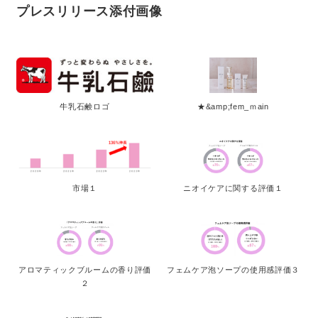
プレスリリース添付画像
牛乳石鹸ロゴ
★&amp;fem_ｍain
市場１
ニオイケアに関する評価１
アロマティックブルームの香り評価
フェムケア泡ソープの使用感評価３
２