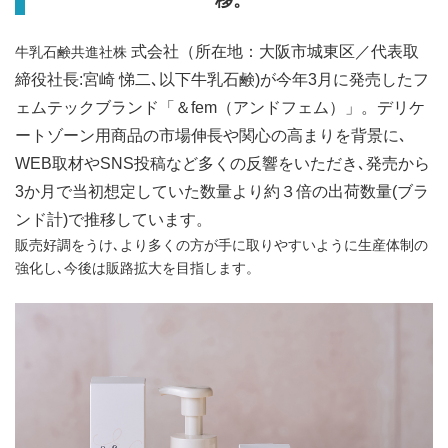
移。
式会社（所在地：大阪市城東区／代表取
牛乳石鹸共進社株
締役社長:宮崎 悌二､以下牛乳石鹸)が今年3月に発売したフ
ェムテックブランド「＆fem（アンドフェム）」。デリケ
ートゾーン用商品の市場伸長や関心の高まりを背景に､
WEB取材やSNS投稿など多くの反響をいただき､発売から
3か月で当初想定していた数量より約３倍の出荷数量(ブラ
ンド計)で推移しています。
販売好調をうけ､より多くの方が手に取りやすいように生産体制の
強化し､今後は販路拡大を目指します。