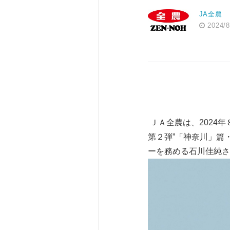
JA全農
2024/8
ＪＡ全農は、2024年８月
第２弾”「神奈川」篇
ーを務める石川佳純さ