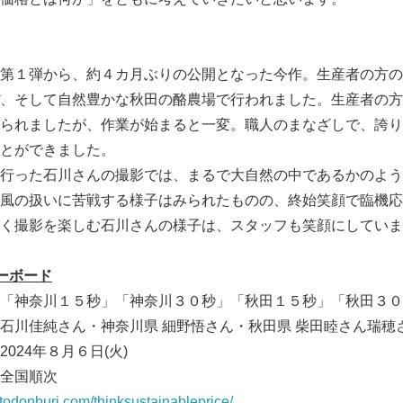
第１弾から、約４カ月ぶりの公開となった今作。生産者の方の
、そして自然豊かな秋田の酪農場で行われました。生産者の方
られましたが、作業が始まると一変。職人のまなざしで、誇り
とができました。
行った石川さんの撮影では、まるで大自然の中であるかのよう
風の扱いに苦戦する様子はみられたものの、終始笑顔で臨機応
く撮影を楽しむ石川さんの様子は、スタッフも笑顔にしていま
ーボード
川１５秒」「神奈川３０秒」「秋田１５秒」「秋田３０
さん・神奈川県 細野悟さん・秋田県 柴田睦さん瑞穂
4年８月６日(火)
国順次
ntodonburi.com/thinksustainableprice/