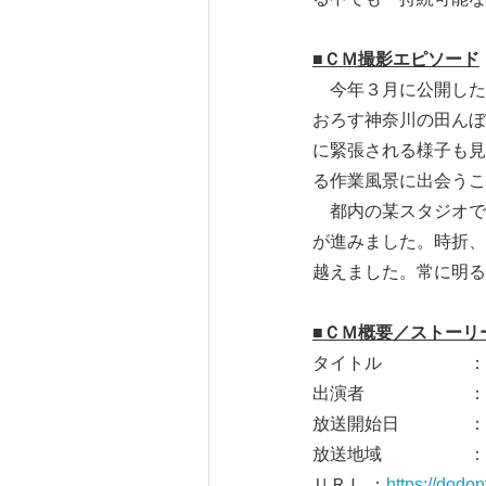
■
ＣＭ撮影エピソード
今年３月に公開した
おろす神奈川の田んぼ
に緊張される様子も見
る作業風景に出会うこ
都内の某スタジオで
が進みました。時折、
越えました。常に明る
■
ＣＭ概要／ストーリ
タイトル ：「神奈
出演者 ：石川佳純
放送開始日 ：202
放送地域 ：全
ＵＲＬ ：
https://dodo