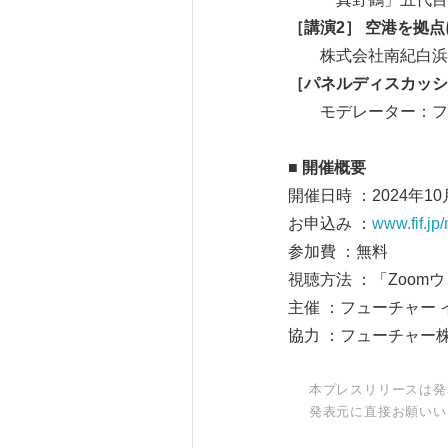
［講演2］ 空港を拠
株式会社南紀白浜エ
［パネルディスカッシ
モデレーター：フュ
■ 開催概要
開催日時 ：2024年10
お申込み ：
www.fif.jp
参加費 ：無料
視聴方法 ：「Zoom
主催 ：フューチャー 
協力 ：フューチャー
本プレスリリースは発
発表元に直接お願いい