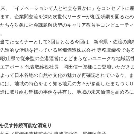
設立以来、「イノベーションで人と社会を豊かに」をコンセプトに
ます。企業間交流を深め次世代リーダーが相互研鑽を図るため
たちを対象に社会課題解決型のキャリア教育やコンピューティ
。
当てたセミナーとして3回目となる今回は、新潟県・佐渡の廃
先進的な活動を行っている尾畑酒造株式会社 専務取締役である
和歌山県で従来型の空港運営にとどまらないユニークな地域活
エアポート 代表取締役社長 岡田信一郎様にご登壇いただき
よって日本各地の自然や文化の魅力が再確認されている今、ま
には、地域の特色をよく知る地元の方々が参画したまちづくり
Japanese
造に取り組む皆様の事例を共有し、地域の未来価値を高めるに
環を促す持続可能な酒造り
元／尾畑酒造株式会社 専務取締役 尾畑留美子