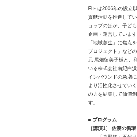
FIＦは2006年の
貢献活動を推進してい
ョップのほか、子ども
企画・運営しています
「地域創生」に焦点を
プロジェクト」などの
元 尾畑留美子様と、
いる株式会社南紀白浜
インバウンドの急増に
より活性化させていく
の力を結集して価値創
す。
■ プログラム
［講演1］ 佐渡の循
「真野鶴」五代目蔵