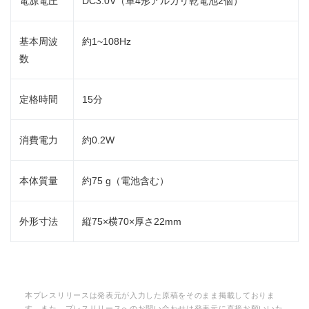
電源電圧
DC3.0V（単4形アルカリ乾電池2個）
English
基本周波
約1~108Hz
数
定格時間
15分
消費電力
約0.2W
本体質量
約75 g（電池含む）
外形寸法
縦75×横70×厚さ22mm
本プレスリリースは発表元が入力した原稿をそのまま掲載しておりま
す。また、プレスリリースへのお問い合わせは発表元に直接お願いいた