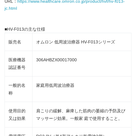
URL：
https://www.healthcare.omron.co.jp/product/hvf/hv-f013-
jc.html
■HV-F013の主な仕様
販売名
オムロン 低周波治療器 HV-F013シリーズ
医療機器
306AHBZX00017000
認証番号
一般的名
家庭用低周波治療器
称
Japanese
使用目的
肩こりの緩解、麻痺した筋肉の萎縮の予防及び
又は効果
マッサージ効果。一般家 庭で使用すること。