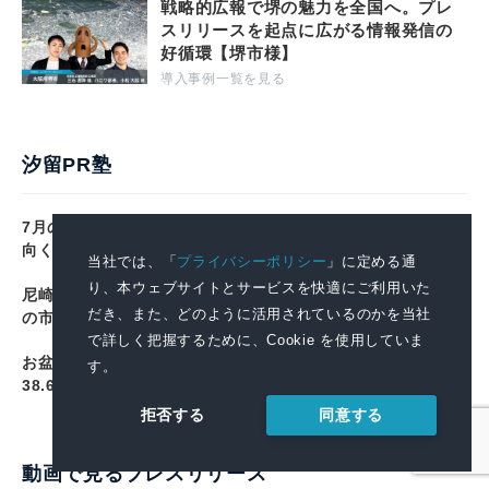
戦略的広報で堺の魅力を全国へ。プレ
スリリースを起点に広がる情報発信の
好循環【堺市様】
導入事例一覧を見る
汐留PR塾
7月の景気DIは43.6で3カ月連続改善 10業界中6業界が上
向く 帝国データバンク調べ
当社では、「
プライバシーポリシー
」に定める通
り、本ウェブサイトとサービスを快適にご利用いた
尼崎市、堂安律選手へのメッセージを13日まで募集 10月
だき、また、どのように活用されているのかを当社
の市制110周年式典で掲示
で詳しく把握するために、Cookie を使用していま
お盆玉、子ども1人あたり平均9,977円 用意する人は
す。
38.6% ソニー損保調べ
同意する
拒否する
動画で見るプレスリリース