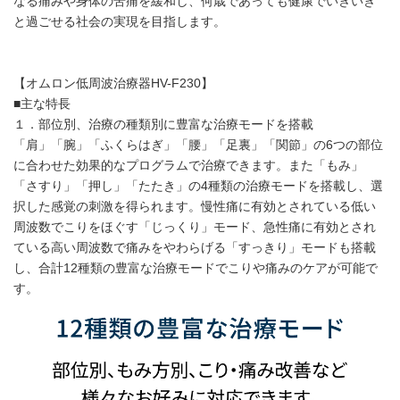
なる痛みや身体の苦痛を緩和し、何歳であっても健康でいきいき
と過ごせる社会の実現を目指します。
【オムロン低周波治療器HV-F230】
■主な特長
１．部位別、治療の種類別に豊富な治療モードを搭載
「肩」「腕」「ふくらはぎ」「腰」「足裏」「関節」の6つの部位
に合わせた効果的なプログラムで治療できます。また「もみ」
「さすり」「押し」「たたき」の4種類の治療モードを搭載し、選
択した感覚の刺激を得られます。慢性痛に有効とされている低い
周波数でこりをほぐす「じっくり」モード、急性痛に有効とされ
ている高い周波数で痛みをやわらげる「すっきり」モードも搭載
し、合計12種類の豊富な治療モードでこりや痛みのケアが可能で
す。