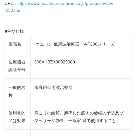
URL：
https://www.healthcare.omron.co.jp/product/hvf/hv-
f230.html
■主な仕様
販売名
オムロン 低周波治療器 HV-F230シリーズ
医療機器
306AHBZX00029000
認証番号
一般的名
家庭用低周波治療器
称
使用目的
肩こりの緩解、麻痺した筋肉の萎縮の予防及び
又は効果
マッサージ効果。一般家 庭で使用すること。