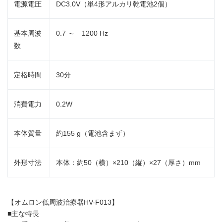
電源電圧
DC3.0V（単4形アルカリ乾電池2個）
基本周波
0.7 ～ 1200 Hz
数
定格時間
30分
消費電力
0.2W
本体質量
約155 g（電池含まず）
外形寸法
本体：約50（横）×210（縦）×27（厚さ）mm
【オムロン低周波治療器HV-F013】
■主な特長