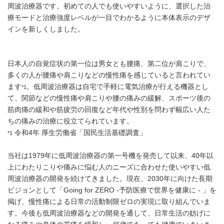
周波治療器です。初めての人でも使いやすいように、選択した治
療モードと治療強度レベルが一目でわかるように本体表示のデザ
インを新しくしました。
日本人の自覚症状の第一位は男女とも腰痛、第二位が肩こりで、
多くの人が腰痛や肩こりなどの慢性痛を感じていると言われてい
ます
。低周波治療器は自宅で手軽に電気治療が行える機器とし
*1
て、関節などの慢性痛や肩こりや腰の痛みの緩解、スポーツ後の
筋肉痛の緩和や筋疲労の回復など年代や性別を問わず幅広い人た
ちの痛みの治療に役立てられています。
令和4年 厚生労働省「国民生活基礎調査」
*1
当社は1979年に低周波治療器の第一号機を発売して以来、40年以
上にわたりこりや痛みに悩む人のニーズに合わせた使いやすい低
周波治療器の開発を続けてきました。現在、2030年に向けた長期
ビジョンとして「Going for ZERO -予防医療で世界を健康に - 」を
掲げ、慢性痛による日常の活動制限ゼロの実現に取り組んでいま
す。今後も低周波治療器などの開発を通して、日常生活の妨げに