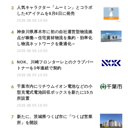
3
人気キャラクター「ムーミン」とコラボ
した4アイテムを8月6日に発売
2026.08.06 14:00
4
神奈川県厚木市に初の自社運営型物流拠
点が稼働～住宅資材物流を集約・効率化
し物流ネットワークを最適化～
2026.08.06 13:00
5
NOK、川崎フロンターレとのクラブパー
トナーを3年連続で契約
2026.08.05 13:00
6
千葉市内にリチウムイオン電池などの小
型充電式電池回収ボックスを新たに15カ
所設置
2026.08.05 16:00
7
新たに、茨城県つくば市に「つくば営業
所」を開設